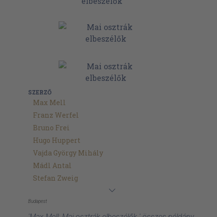
SZERZŐ
Max Mell
Franz Werfel
Bruno Frei
Hugo Huppert
Vajda György Mihály
Mádl Antal
Stefan Zweig
Budapest
'Max Mell: Mai osztrák elbeszélők ' összes példány