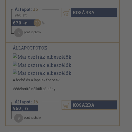
Állapot:
Jó
KOSÁRBA
960 Ft
670
30
,-Ft
6
pont kapható
ÁLLAPOTFOTÓK
A borító és a lapélek foltosak.
Védőborító nélküli példány.
Állapot:
Jó
KOSÁRBA
960
,-Ft
9
pont kapható