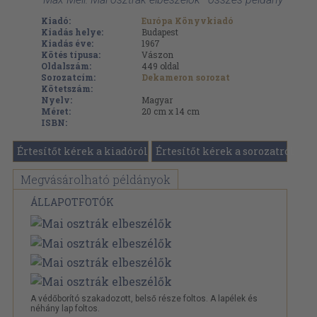
Kiadó:
Európa Könyvkiadó
Kiadás helye:
Budapest
Kiadás éve:
1967
Kötés típusa:
Vászon
Oldalszám:
449
oldal
Sorozatcím:
Dekameron sorozat
Kötetszám:
Nyelv:
Magyar
Méret:
20 cm x 14 cm
ISBN:
Értesítőt kérek a kiadóról
Értesítőt kérek a sorozatról
Megvásárolható példányok
ÁLLAPOTFOTÓK
A védőborító szakadozott, belső része foltos. A lapélek és
néhány lap foltos.