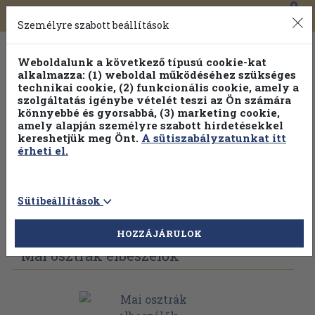
0
Toggle
Főmenü
Könyveink
navigation
Személyre szabott beállítások
Weboldalunk a következő típusú cookie-kat
alkalmazza: (1) weboldal működéséhez szükséges
technikai cookie, (2) funkcionális cookie, amely a
szolgáltatás igénybe vételét teszi az Ön számára
könnyebbé és gyorsabbá, (3) marketing cookie,
amely alapján személyre szabott hirdetésekkel
kereshetjük meg Önt.
A sütiszabályzatunkat itt
érheti el.
Sütibeállítások
Vissza az előző oldalra
Válasszon példányt
HOZZÁJÁRULOK
Mai osztrák elbeszélők