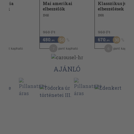
rancia
Mai amerikai
Klasszikus jugo
zélők
elbeszélők
elbeszélések
1965
1958
960 Ft
960 Ft
480
670
50
30
,-Ft
,-Ft
7
6
pont kapható
pont kapható
pont kapható
AJÁNLÓ