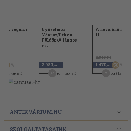
lmek végórái
Győzelmes
A nevelőnő milli
Vénusz/Béke a
II.
Földön/A lángos
1927
Ft
2.940 Ft
3.980
1.470
50
50
,-Ft
,-Ft
20
7
pont kapható
pont kapható
pont kapható
ANTIKVÁRIUM.HU
SZOLGÁLTATÁSAINK