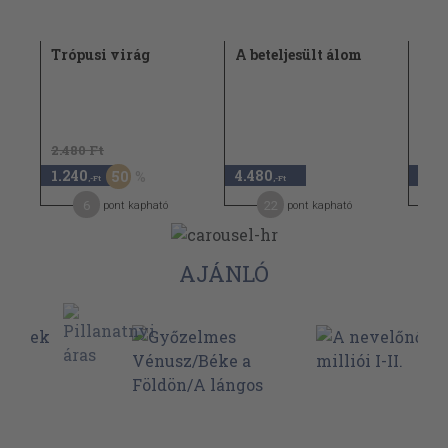
Trópusi virág
A beteljesült álom
Tró
2.480 Ft
2.74
1.240
4.480
1.3
50
,-Ft
,-Ft
6
22
pont kapható
pont kapható
AJÁNLÓ