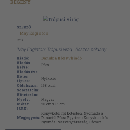
REGÉNY
SZERZŐ
May Edginton
Pécs
'May Edginton: Trópusi virág ' összes példány
Kiadó:
Danubia Könyvkiadó
Kiadás
Pécs
helye:
Kiadás éve:
Kötés
Nyl kötés
típusa:
Oldalszám:
198
oldal
Sorozatcím:
Kötetszám:
Nyelv:
Magyar
Méret:
20 cm x 15 cm
ISBN:
Könyvkötői nyl kötésben. Nyomatta a
Megjegyzés:
Dunántúl Pécsi Egyetemi Könyvkiadó és
Nyomda Részvénytársaság, Pécsett.