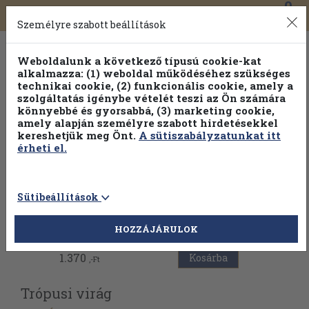
0
Toggle
Főmenü
Könyveink
navigation
Személyre szabott beállítások
Weboldalunk a következő típusú cookie-kat
alkalmazza: (1) weboldal működéséhez szükséges
technikai cookie, (2) funkcionális cookie, amely a
szolgáltatás igénybe vételét teszi az Ön számára
könnyebbé és gyorsabbá, (3) marketing cookie,
amely alapján személyre szabott hirdetésekkel
kereshetjük meg Önt.
A sütiszabályzatunkat itt
érheti el.
Sütibeállítások
Vissza az előző oldalra
HOZZÁJÁRULOK
1.370
Kosárba
,-Ft
Trópusi virág