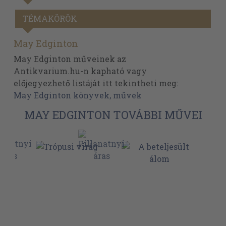
TÉMAKÖRÖK
May Edginton
May Edginton műveinek az
Antikvarium.hu-n kapható vagy
előjegyezhető listáját itt tekintheti meg:
May Edginton könyvek, művek
MAY EDGINTON TOVÁBBI MŰVEI