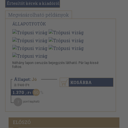
Értesítőt kérek a kiadóról
Megvásárolható példányok
ÁLLAPOTFOTÓK
Néhány lapon ceruzás bejegyzés látható. Pár lap kissé
foltos.
Állapot:
Jó
KOSÁRBA
2.740 Ft
1.370
50
,-Ft
7
pont kapható
ELŐSZÓ