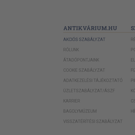
ANTIKVÁRIUM.HU
S
AKCIÓS SZABÁLYZAT
R
RÓLUNK
P
ÁTADÓPONTJAINK
E
COOKIE SZABÁLYZAT
F
ADATKEZELÉSI TÁJÉKOZTATÓ
P
ÜZLETSZABÁLYZAT/ÁSZF
K
KARRIER
C
BAGOLYMÚZEUM
H
VISSZATÉRÍTÉSI SZABÁLYZAT