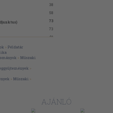
38
58
73
adjunktus)
73
91
162
tana
tok
>
Példatár
ika
167
dományok
>
Műszaki
171
ana
veggyűjtemények
>
172
junktus)
172
ények
>
Műszaki
>
173
186
AJÁNLÓ
191
203
ktus)