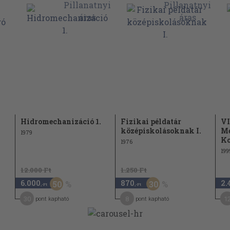
203
226
246
258
259
Hidromechanizáció 1.
Fizikai példatár
VI
középiskolásoknak I.
Me
1979
Ko
1976
199
12.000 Ft
1.250 Ft
6.000
870
2.
50
30
,-Ft
,-Ft
30
8
1
pont kapható
pont kapható