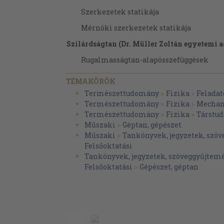
Szerkezetek statikája
Mérnöki szerkezetek statikája
Szilárdságtan (Dr. Müller Zoltán egyetemi 
Rugalmasságtan-alapösszefüggések
Egyenes rúd alakú testek szilárdságtana
TÉMAKÖRÖK
Egyméretű (rúd) szerkezetek szilárdság
Természettudomány
>
Fizika
>
Felada
Természettudomány
>
Fizika
>
Mechan
Kétméretű szerkezetek szilárdságtana
Természettudomány
>
Fizika
>
Társtu
Háromméretű szerkezetek szilárdságt
Műszaki
>
Géptan, gépészet
Műszaki
>
Tankönyvek, jegyzetek, szö
Kinematika (Dr. Csorba László egyetemi ad
Felsőoktatási
Bevezetés a kinematikához
Tankönyvek, jegyzetek, szöveggyűjtem
Felsőoktatási
>
Gépészet, géptan
Anyagi pont kinematikája
Merev test kinematikája
Szerkezetek kinematikája
Kinetika (Dr. Csorba László egyetemi adjun