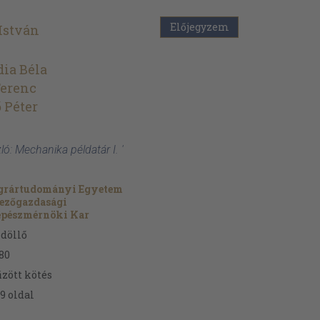
Előjegyzem
 István
dia Béla
Ferenc
 Péter
ló: Mechanika példatár I. '
grártudományi Egyetem
ezőgazdasági
épészmérnöki Kar
döllő
80
zött kötés
9
oldal