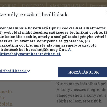
TÁRUHÁZ
ELŐJEGYZÉS
AJÁNDÉKUTALVÁNY
Partnerün
SZÁLLÍTÁS
SEGÍTSÉG
Személyre szabott beállítások
1.
Részletes kereső
Témaköri fa
eboldalunk a következő típusú cookie-kat alkalmazza:
1) weboldal működéséhez szükséges technikai cookie, (2
KIADV
unkcionális cookie, amely a szolgáltatás igénybe vételé
LEGNA
eszi az Ön számára könnyebbé és gyorsabbá, (3)
arketing cookie, amely alapján személyre szabott
PILLANATNYI ÁRAINK
FENNTARTHATÓ OLVASMÁN
irdetésekkel kereshetjük meg Önt.
A
ütiszabályzatunkat itt érheti el.
tár I.
ütibeállítások
Megvásárolható 
HOZZÁJÁRULOK
Nincs megvásárolható pé
A könyv összes megrendelh
László
előjegyezheti a könyvet, 
éla
elérhető lesz, értesítjük.
Zoltán