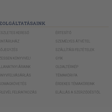
ZOLGÁLTATÁSAINK
ÉSZLETES KERESŐ
ÉRTESÍTŐ
ONTÁRUHÁZ
SZEMÉLYES ÁTVÉTEL
LŐJEGYZÉS
SZÁLLÍTÁSI FELTÉTELEK
IZESSEN KÖNYVVEL!
GYIK
ILLANATNYI ÁRAINK
OLDALTÉRKÉP
ÖNYVFELVÁSÁRLÁS
TÉMAKÖRI FA
SOMAGKÖVETÉS
ÉRDEKES TÉMAKÖREINK
ÍRLEVÉL FELIRATKOZÁS
ELÁLLÁS A SZERZŐDÉSTŐL