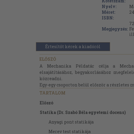
Kötetszám:
Nyelv:
M
Méret:
24
ISBN:
72
Megjegyzés:
Fe
il
Értesítőt kérek a kiadóról
ELŐSZÓ
A Mechanika Példatár célja a Mecha
elsajátításához, begyakorlásához megfelel
közreadni.
Egy-egy csoporton belül először a részletes m
TARTALOM
Előszó
Statika (Dr. Szabó Béla egyetemi docens)
Anyagi pont statikája
Merev test statikája