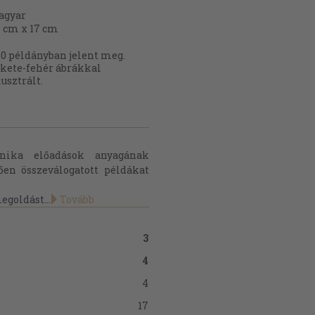
agyar
 cm x 17 cm
0 példányban jelent meg.
kete-fehér ábrákkal
lusztrált.
nika előadások anyagának
ően összeválogatott példákat
egoldást...
Tovább
3
4
4
17