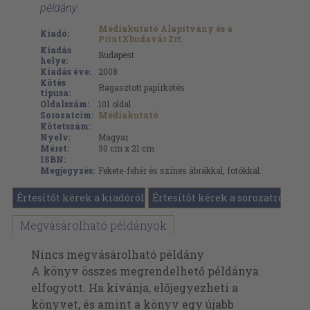
példány
Médiakutató Alapítvány és a
Kiadó:
PrintXbudavár Zrt.
Kiadás
Budapest
helye:
Kiadás éve:
2008
Kötés
Ragasztott papírkötés
típusa:
Oldalszám:
101
oldal
Sorozatcím:
Médiakutató
Kötetszám:
Nyelv:
Magyar
Méret:
30 cm x 21 cm
ISBN:
Megjegyzés:
Fekete-fehér és színes ábrákkal, fotókkal.
Értesítőt kérek a kiadóról
Értesítőt kérek a sorozatról
Megvásárolható példányok
Nincs megvásárolható példány
A könyv összes megrendelhető példánya
elfogyott. Ha kívánja, előjegyezheti a
könyvet, és amint a könyv egy újabb