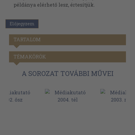
példánya elérhető lesz, értesítjük.
Előjegyzem
TARTALOM
TÉMAKÖRÖK
A SOROZAT TOVÁBBI MŰVEI