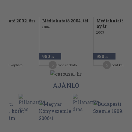
kutató 2002. ősz
Médiakutató 2004. tél
Médiakutató 200
nyár
2004
2003
980
980
-Ft
,-Ft
,-Ft
5
5
pont kapható
pont kapható
pont kapható
AJÁNLÓ