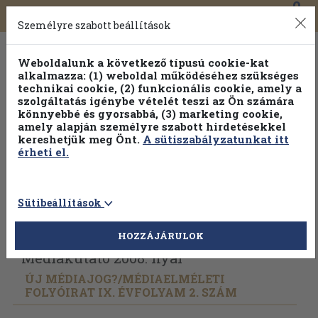
0
Toggle
Főmenü
Könyveink
navigation
Személyre szabott beállítások
Weboldalunk a következő típusú cookie-kat
alkalmazza: (1) weboldal működéséhez szükséges
technikai cookie, (2) funkcionális cookie, amely a
szolgáltatás igénybe vételét teszi az Ön számára
könnyebbé és gyorsabbá, (3) marketing cookie,
amely alapján személyre szabott hirdetésekkel
kereshetjük meg Önt.
A sütiszabályzatunkat itt
érheti el.
Sütibeállítások
Vissza az előző oldalra
Válasszon példányt
HOZZÁJÁRULOK
Médiakutató 2008. nyár
ÚJ MÉDIAJOG?/
MÉDIAELMÉLETI
FOLYÓIRAT IX. ÉVFOLYAM 2. SZÁM