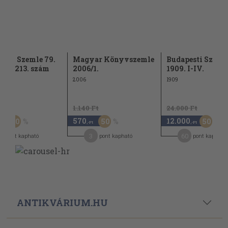
esti Szemle 79.
Magyar Könyvszemle
Budapesti Szeml
 211-213. szám
2006/1.
1909. I-IV.
2006
1909
Ft
1.140 Ft
24.000 Ft
570
12.000
50
50
50
,-Ft
,-Ft
,-Ft
5
3
60
pont kapható
pont kapható
pont kapható
ANTIKVÁRIUM.HU