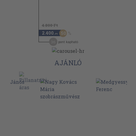
4.800 Ft
2.400
50
,-Ft
36
pont kapható
AJÁNLÓ