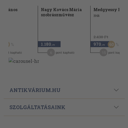
th János
Nagy Kovács Mária
Medgyessy Fere
szobrászművész
1968
t
2.430 Ft
1.180
970
50
60
,-Ft
,-Ft
6
15
pont kapható
pont kapható
pont kapható
ANTIKVÁRIUM.HU
SZOLGÁLTATÁSAINK