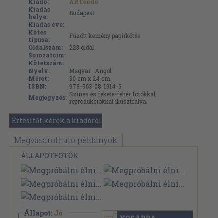
Kiadó:
ARTendo
Kiadás
Budapest
helye:
Kiadás éve:
Kötés
Fűzött kemény papírkötés
típusa:
Oldalszám:
223
oldal
Sorozatcím:
Kötetszám:
Nyelv:
Magyar
Angol
Méret:
30 cm x 24 cm
ISBN:
978-963-08-1914-5
Színes és fekete-fehér fotókkal,
Megjegyzés:
reprodukciókkal illusztrálva.
Értesítőt kérek a kiadóról
Megvásárolható példányok
ÁLLAPOTFOTÓK
Állapot:
Jó