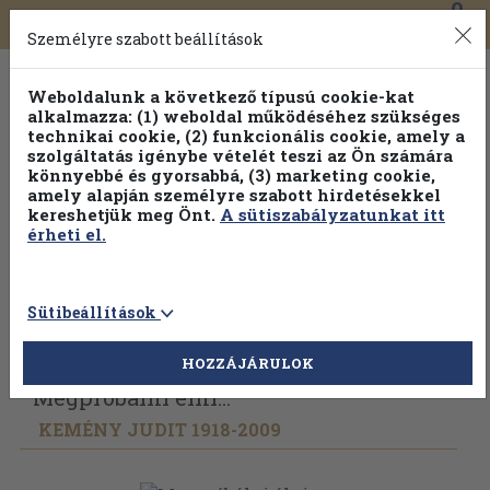
0
Toggle
Főmenü
Könyveink
navigation
Személyre szabott beállítások
Weboldalunk a következő típusú cookie-kat
alkalmazza: (1) weboldal működéséhez szükséges
technikai cookie, (2) funkcionális cookie, amely a
szolgáltatás igénybe vételét teszi az Ön számára
könnyebbé és gyorsabbá, (3) marketing cookie,
Válogasson több mint 30 000 kötet közül
amely alapján személyre szabott hirdetésekkel
Hobbi témakörökben
20% kedvezménnyel!
kereshetjük meg Önt.
A sütiszabályzatunkat itt
érheti el.
Sütibeállítások
Vissza az előző oldalra
Válasszon példányt
HOZZÁJÁRULOK
Megpróbálni élni...
KEMÉNY JUDIT 1918-2009