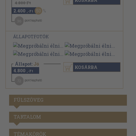
KOSÁRBA
4.800 Ft
2.400
50
,-Ft
36
pont kapható
ÁLLAPOTFOTÓK
Állapot:
Jó
KOSÁRBA
4.800
,-Ft
72
pont kapható
FÜLSZÖVEG
TARTALOM
TÉMAKÖRÖK