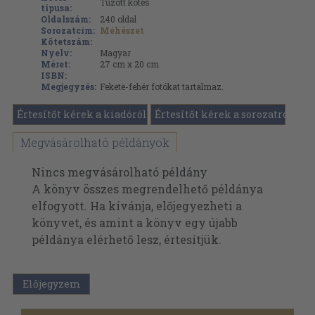
Tűzött kötés
típusa:
Oldalszám:
240
oldal
Sorozatcím:
Méhészet
Kötetszám:
Nyelv:
Magyar
Méret:
27 cm x 20 cm
ISBN:
Megjegyzés:
Fekete-fehér fotókat tartalmaz.
Értesítőt kérek a kiadóról
Értesítőt kérek a sorozatról
Megvásárolható példányok
Nincs megvásárolható példány
A könyv összes megrendelhető példánya
elfogyott. Ha kívánja, előjegyezheti a
könyvet, és amint a könyv egy újabb
példánya elérhető lesz, értesítjük.
Előjegyzem