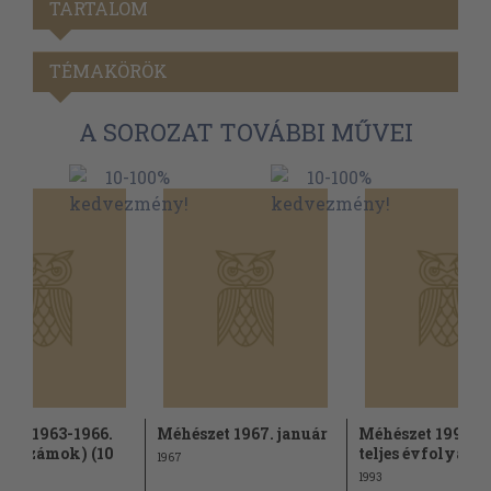
TARTALOM
TÉMAKÖRÖK
A SOROZAT TOVÁBBI MŰVEI
zet 1963-1966.
Méhészet 1967. január
Méhészet 1993. 
es számok) (10
teljes évfolyam)
1967
1993