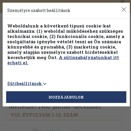
0
Toggle
Főmenü
Könyveink
navigation
Személyre szabott beállítások
Weboldalunk a következő típusú cookie-kat
alkalmazza: (1) weboldal működéséhez szükséges
technikai cookie, (2) funkcionális cookie, amely a
szolgáltatás igénybe vételét teszi az Ön számára
könnyebbé és gyorsabbá, (3) marketing cookie,
Válogasson több mint 1.000.000 kiadványunk közül
10-
amely alapján személyre szabott hirdetésekkel
100% kedvezménnyel!
kereshetjük meg Önt.
A sütiszabályzatunkat itt
érheti el.
Sütibeállítások
Vissza az előző oldalra
Válasszon példányt
HOZZÁJÁRULOK
Méhészet 1960. január-december
VIII. ÉVFOLYAM 1-12. SZÁM