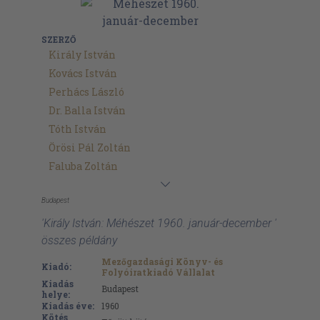
SZERZŐ
Király István
Kovács István
Perhács László
Dr. Balla István
Tóth István
Örösi Pál Zoltán
Faluba Zoltán
Budapest
'Király István: Méhészet 1960. január-december '
összes példány
Mezőgazdasági Könyv- és
Kiadó:
Folyóiratkiadó Vállalat
Kiadás
Budapest
helye:
Kiadás éve:
1960
Kötés