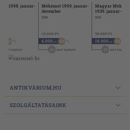
zet 1998. január-
Méhészet 1999. január-
Magyar Méh 193
mber
december
1939. január-de
1999
1939
 Ft
12.000 Ft
38.000 Ft
6.000
19.000
50
50
50
,-Ft
,-Ft
,-Ft
0
30
95
pont kapható
pont kapható
pont kapható
ANTIKVÁRIUM.HU
SZOLGÁLTATÁSAINK