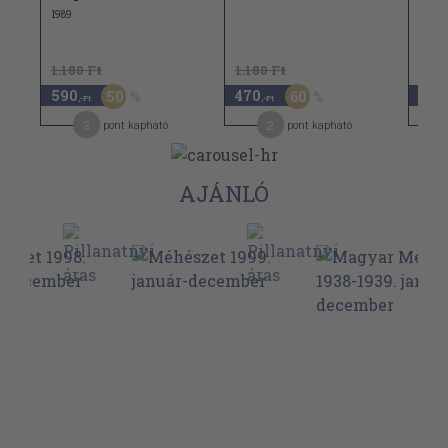
1989
1973
1.180 Ft
1.180 Ft
12.0
590
470
6.0
50
60
,-Ft
,-Ft
3
2
pont kapható
pont kapható
AJÁNLÓ