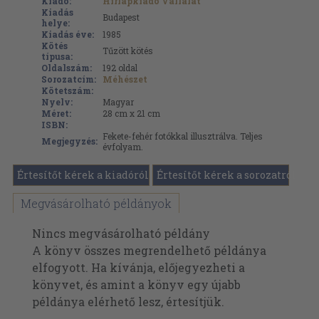
Kiadó:
Hírlapkiadó Vállalat
Kiadás
Budapest
helye:
Kiadás éve:
1985
Kötés
Tűzött kötés
típusa:
Oldalszám:
192
oldal
Sorozatcím:
Méhészet
Kötetszám:
Nyelv:
Magyar
Méret:
28 cm x 21 cm
ISBN:
Fekete-fehér fotókkal illusztrálva. Teljes
Megjegyzés:
évfolyam.
Értesítőt kérek a kiadóról
Értesítőt kérek a sorozatról
Megvásárolható példányok
Nincs megvásárolható példány
A könyv összes megrendelhető példánya
elfogyott. Ha kívánja, előjegyezheti a
könyvet, és amint a könyv egy újabb
példánya elérhető lesz, értesítjük.