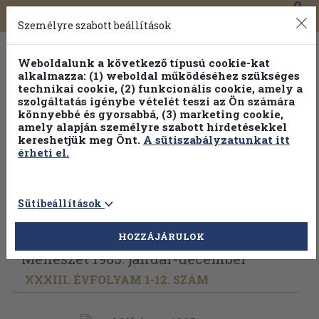
0
Toggle
Főmenü
Könyveink
navigation
Személyre szabott beállítások
Weboldalunk a következő típusú cookie-kat
alkalmazza: (1) weboldal működéséhez szükséges
technikai cookie, (2) funkcionális cookie, amely a
szolgáltatás igénybe vételét teszi az Ön számára
könnyebbé és gyorsabbá, (3) marketing cookie,
amely alapján személyre szabott hirdetésekkel
kereshetjük meg Önt.
A sütiszabályzatunkat itt
érheti el.
Sütibeállítások
Vissza az előző oldalra
Válasszon példányt
HOZZÁJÁRULOK
Méhészet 1985. január-december
XXXIII. ÉVFOLYAM 1-12. SZÁM