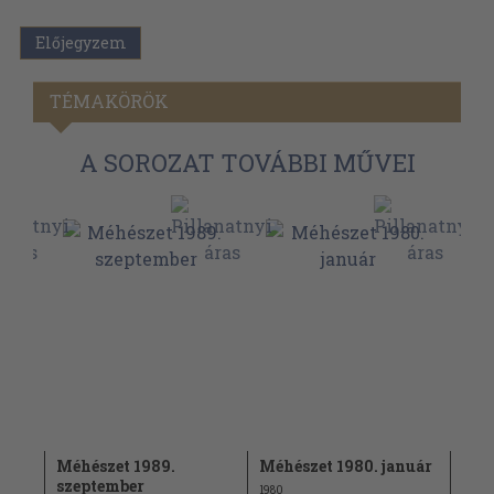
Előjegyzem
TÉMAKÖRÖK
A SOROZAT TOVÁBBI MŰVEI
em
Méhészet 1989.
Méhészet 1980. január
Méh
szeptember
dec
1980