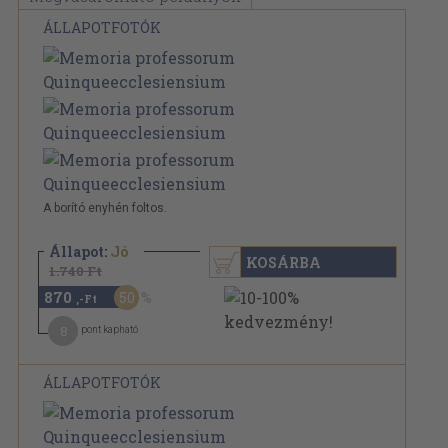
ÁLLAPOTFOTÓK
A borító enyhén foltos.
Állapot:
Jó
KOSÁRBA
1.740 Ft
870
50
,-Ft
8
pont kapható
ÁLLAPOTFOTÓK