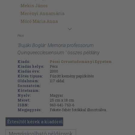
Mekis János
Merényi Annamária
Móró Mária Anna
Pécs
'Bujáki Boglár: Memoria professorum
Quinqueecclesiensium ' összes példány
Kiadó:
Pécsi Orvostudományi Egyetem
Kiadás helye:
Pécs
Kiadás éve:
2000
Kötés típusa:
Fűzött kemény papírkötés
Oldalszám:
117
oldal
Sorozatcím:
Kötetszám:
Nyelv:
Magyar
Méret:
25 cm x 18 cm
ISBN:
963-641-763-6
Megjegyzés:
Fekete-fehér fotókkal illusztrálva.
Értesítőt kérek a kiadóról
Megvásárolható példányok