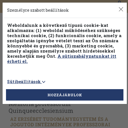
0
Toggle
Főmenü
Könyveink
navigation
Személyre szabott beállítások
Weboldalunk a következő típusú cookie-kat
alkalmazza: (1) weboldal működéséhez szükséges
technikai cookie, (2) funkcionális cookie, amely a
szolgáltatás igénybe vételét teszi az Ön számára
könnyebbé és gyorsabbá, (3) marketing cookie,
Válogasson több mint 1.000.000 kiadványunk közül
10-
amely alapján személyre szabott hirdetésekkel
100% kedvezménnyel!
kereshetjük meg Önt.
A sütiszabályzatunkat itt
érheti el.
Sütibeállítások
Vissza az előző oldalra
Válasszon példányt
HOZZÁJÁRULOK
Memoria professorum
Quinqueecclesiensium
AZ ERZSÉBET TUDOMÁNYEGYETEM ÉS A
JOGUTÓD INTÉZMÉNYEK PROFESSZORAI