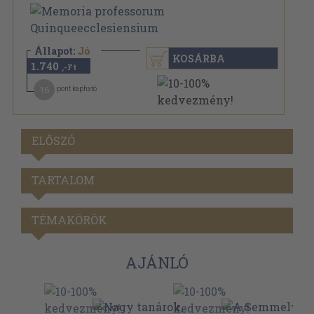
Állapot:
Jó
KOSÁRBA
1.740
,-Ft
16
pont kapható
ELŐSZÓ
TARTALOM
TÉMAKÖRÖK
AJÁNLÓ