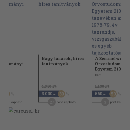
di
Nagy tanárok, híres
A Semmelweis
studományi
tanítványok
Orvostudomány
tem
Egyetem 210....
1978
t
4.340 Ft
1.130 Ft
3.030
560
50
30
50
,-Ft
,-Ft
27
3
pont kapható
pont kapható
pont kapható