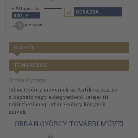
Állapot:
Jó
KOSÁRBA
980
,-Ft
5
pont kapható
ELŐSZÓ
TÉMAKÖRÖK
Orbán György
Orbán György műveinek az Antikvarium.hu-
n kapható vagy előjegyezhető listáját itt
tekintheti meg:
Orbán György könyvek,
művek
ORBÁN GYÖRGY TOVÁBBI MŰVEI