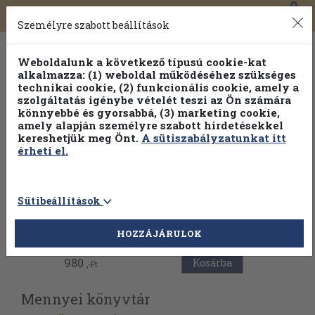
0
Toggle
Főmenü
Könyveink
navigation
Személyre szabott beállítások
Weboldalunk a következő típusú cookie-kat
alkalmazza: (1) weboldal működéséhez szükséges
technikai cookie, (2) funkcionális cookie, amely a
szolgáltatás igénybe vételét teszi az Ön számára
könnyebbé és gyorsabbá, (3) marketing cookie,
amely alapján személyre szabott hirdetésekkel
kereshetjük meg Önt.
A sütiszabályzatunkat itt
érheti el.
Sütibeállítások
Vissza az előző oldalra
HOZZÁJÁRULOK
980
Kosárba
,-Ft
Mennyei könyvtár