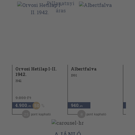
2000
Orvosi Hetilap I-II.
Albertfalva
Orvo
1942.
janu
1991
1942
1969
9.800 Ft
8.48
4.900
940
4.2
50
,-Ft
,-Ft
25
8
pont kapható
pont kapható
AJÁNLÓ