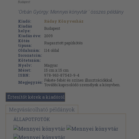
Budapest
'Orbán György: Mennyei könyvtár ' összes példány
Kiadó:
Ráday Könyvesház
Kiadás
Budapest
helye:
Kiadás éve:
2009
Kötés
Ragasztott papírkötés
típusa:
Oldalszám:
114
oldal
Sorozatcím:
Kötetszám:
Nyelv:
Magyar
Méret:
15 cm x 15 cm
ISBN:
978-963-87543-9-4
Fekete-fehér és színes illusztrációkkal.
Megjegyzés:
További kapcsolódó személyek a könyvben.
Értesítőt kérek a kiadóról
Megvásárolható példányok
ÁLLAPOTFOTÓK