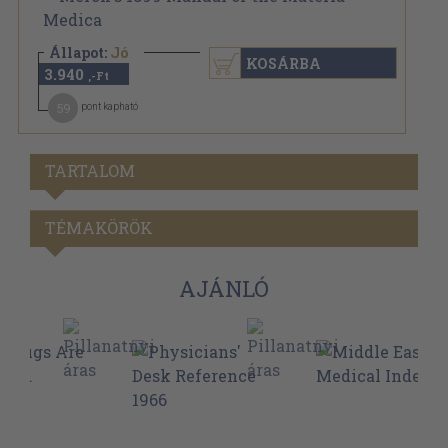
Állapot:
Jó
KOSÁRBA
3.940
,-Ft
59
pont kapható
TARTALOM
TÉMAKÖRÖK
AJÁNLÓ