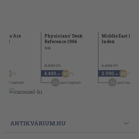
Drugs Are
Physicians' Desk
Middle East Med
oped
Reference 1966
Index
1965
Ft
8.800 Ft
6.480 Ft
4.400
2.590
50
50
60
-Ft
,-Ft
,-Ft
22
13
pont kapható
pont kapható
pont kapható
ANTIKVÁRIUM.HU