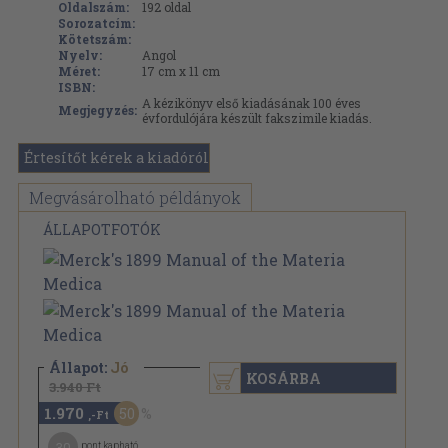
Oldalszám:
192
oldal
Sorozatcím:
Kötetszám:
Nyelv:
Angol
Méret:
17 cm x 11 cm
ISBN:
A kézikönyv első kiadásának 100 éves
Megjegyzés:
évfordulójára készült fakszimile kiadás.
Értesítőt kérek a kiadóról
Megvásárolható példányok
ÁLLAPOTFOTÓK
Állapot:
Jó
KOSÁRBA
3.940 Ft
1.970
50
,-Ft
30
pont kapható