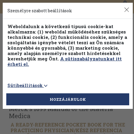
0
Toggle
Főmenü
Könyveink
navigation
Személyre szabott beállítások
Weboldalunk a következő típusú cookie-kat
alkalmazza: (1) weboldal működéséhez szükséges
technikai cookie, (2) funkcionális cookie, amely a
szolgáltatás igénybe vételét teszi az Ön számára
könnyebbé és gyorsabbá, (3) marketing cookie,
amely alapján személyre szabott hirdetésekkel
kereshetjük meg Önt.
A sütiszabályzatunkat itt
érheti el.
Sütibeállítások
Vissza az előző oldalra
Válasszon példányt
HOZZÁJÁRULOK
Merck's 1899 Manual of the Materia
Medica
A READY-REFERENCE POCKET BOOK FOR THE
PRACTICING PHYSICIAN/
KÉSZ REFERENCIA