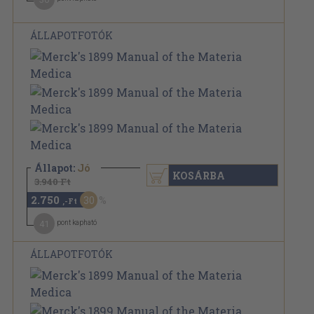
ÁLLAPOTFOTÓK
Állapot:
Jó
KOSÁRBA
3.940 Ft
2.750
30
,-Ft
41
pont kapható
ÁLLAPOTFOTÓK