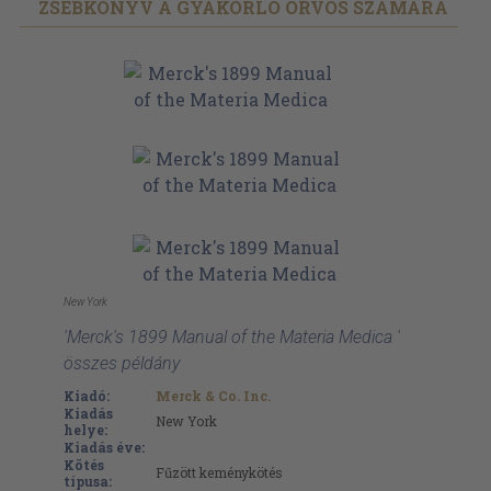
ZSEBKÖNYV A GYAKORLÓ ORVOS SZÁMÁRA
New York
'Merck's 1899 Manual of the Materia Medica '
összes példány
Kiadó:
Merck & Co. Inc.
Kiadás
New York
helye:
Kiadás éve:
Kötés
Fűzött keménykötés
típusa: