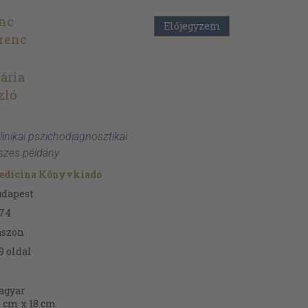
enc
Előjegyzem
renc
ária
zló
linikai pszichodiagnosztikai
szes példány
edicina Könyvkiadó
udapest
74
ászon
9
oldal
agyar
 cm x 18 cm