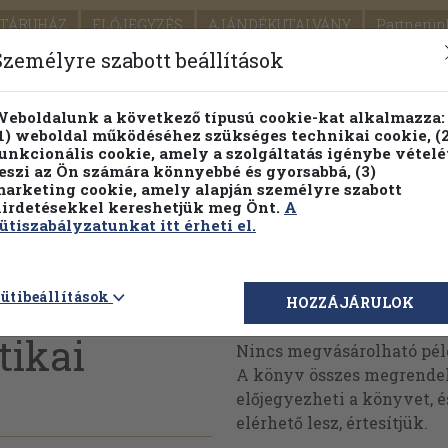
TÁRUHÁZ
ELŐJEGYZÉS
AJÁNDÉKUTALVÁNY
Partnerün
SZÁLLÍTÁS
SEGÍTSÉG
Személyre szabott beállítások
1.
Részletes kereső
Témaköri fa
eboldalunk a következő típusú cookie-kat alkalmazza:
1) weboldal működéséhez szükséges technikai cookie, (2
KIADV
unkcionális cookie, amely a szolgáltatás igénybe vételé
LEGNA
eszi az Ön számára könnyebbé és gyorsabbá, (3)
arketing cookie, amely alapján személyre szabott
PILLANATNYI ÁRAINK
FENNTARTHATÓ OLVASMÁN
irdetésekkel kereshetjük meg Önt.
A
ütiszabályzatunkat itt érheti el.
ütibeállítások
Megvásárolható 
HOZZÁJÁRULOK
tikai
Nincs megvásárolható pé
A könyv összes megrendelh
előjegyezheti a könyvet, 
elérhető lesz, értesítjük.