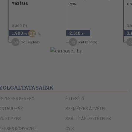
vázlata
1996
198
73
ezésvizsgáló
77
2.380 Ft
3.
1.900
2.340
3.
20
83
,-Ft
,-Ft
10
12
1
pont kapható
pont kapható
83
87
89
91
ZOLGÁLTATÁSAINK
92
93
ÉSZLETES KERESŐ
ÉRTESÍTŐ
93
ONTÁRUHÁZ
SZEMÉLYES ÁTVÉTEL
97
LŐJEGYZÉS
SZÁLLÍTÁSI FELTÉTELEK
103
IZESSEN KÖNYVVEL!
GYIK