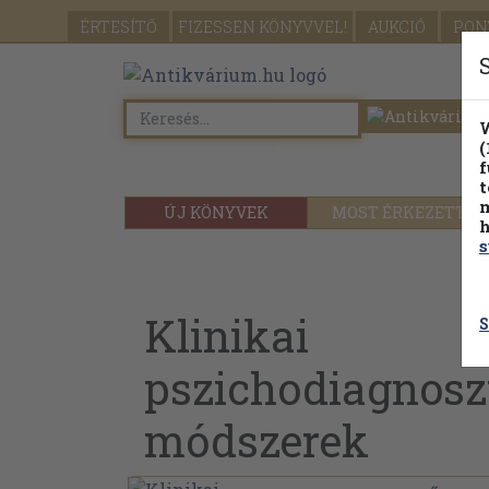
ÉRTESÍTŐ
FIZESSEN
KÖNYVVEL!
AUKCIÓ
PON
W
(
f
t
m
ÚJ KÖNYVEK
MOST ÉRKEZETT
h
s
Klinikai
S
pszichodiagnosz
módszerek