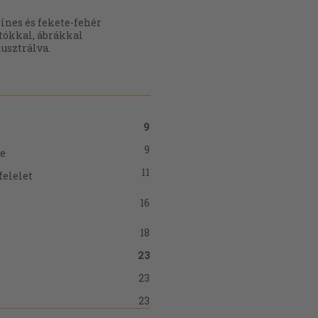
ínes és fekete-fehér
tókkal, ábrákkal
lusztrálva.
9
9
re
11
felelet
16
18
23
23
23