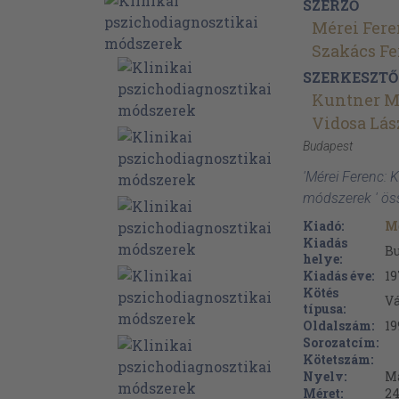
SZERZŐ
Mérei Fer
Szakács Fe
SZERKESZTŐ
Kuntner M
Vidosa Lás
Budapest
'Mérei Ferenc: K
módszerek ' ös
Kiadó:
M
Kiadás
B
helye:
Kiadás éve:
19
Kötés
V
típusa:
Oldalszám:
19
Sorozatcím:
Kötetszám:
Nyelv:
M
Méret:
24