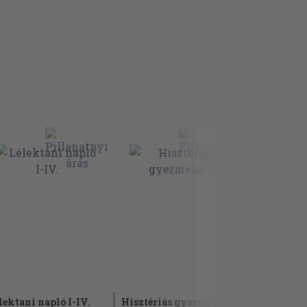
lektani napló I-IV.
Hisztériás gyermekek
Törékeny