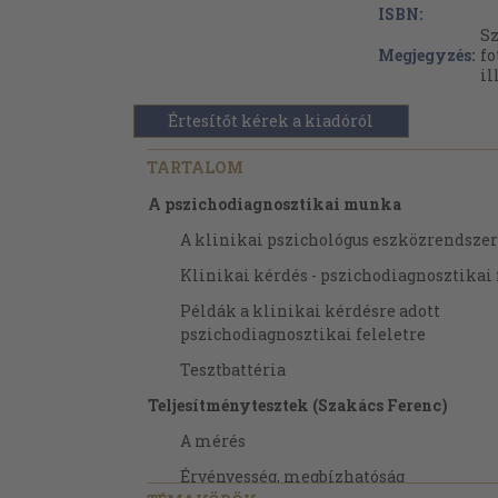
ISBN:
Sz
Megjegyzés:
fo
il
Értesítőt kérek a kiadóról
TARTALOM
A pszichodiagnosztikai munka
A klinikai pszichológus eszközrendsze
Klinikai kérdés - pszichodiagnosztikai 
Példák a klinikai kérdésre adott
pszichodiagnosztikai feleletre
Tesztbattéria
Teljesítménytesztek (Szakács Ferenc)
A mérés
Érvényesség, megbízhatóság