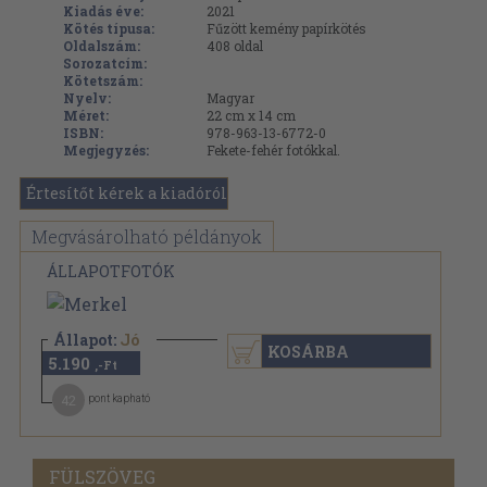
Kiadás éve:
2021
Kötés típusa:
Fűzött kemény papírkötés
Oldalszám:
408
oldal
Sorozatcím:
Kötetszám:
Nyelv:
Magyar
Méret:
22 cm x 14 cm
ISBN:
978-963-13-6772-0
Megjegyzés:
Fekete-fehér fotókkal.
Értesítőt kérek a kiadóról
Megvásárolható példányok
ÁLLAPOTFOTÓK
Állapot:
Jó
KOSÁRBA
5.190
,-Ft
42
pont kapható
FÜLSZÖVEG