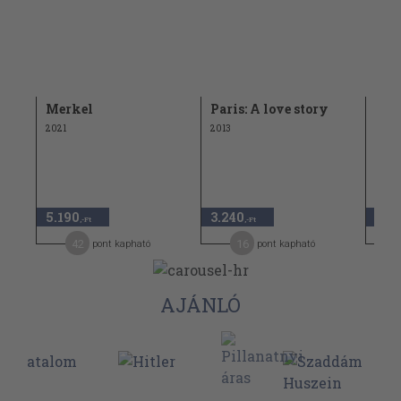
Merkel
Paris: A love story
Mer
2021
2013
2022
5.190
3.240
4.5
,-Ft
,-Ft
42
16
pont kapható
pont kapható
AJÁNLÓ