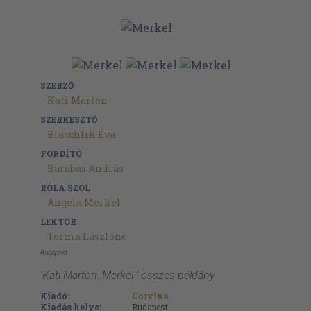
SZERZŐ
Kati Marton
SZERKESZTŐ
Blaschtik Éva
FORDÍTÓ
Barabás András
RÓLA SZÓL
Angela Merkel
LEKTOR
Torma Lászlóné
Budapest
'Kati Marton: Merkel ' összes példány
Kiadó:
Corvina
Kiadás helye:
Budapest