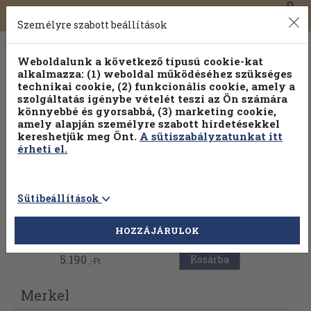
0
Toggle
Főmenü
Könyveink
navigation
Személyre szabott beállítások
Weboldalunk a következő típusú cookie-kat
alkalmazza: (1) weboldal működéséhez szükséges
technikai cookie, (2) funkcionális cookie, amely a
szolgáltatás igénybe vételét teszi az Ön számára
könnyebbé és gyorsabbá, (3) marketing cookie,
amely alapján személyre szabott hirdetésekkel
kereshetjük meg Önt.
A sütiszabályzatunkat itt
érheti el.
Sütibeállítások
Vissza az előző oldalra
HOZZÁJÁRULOK
5.190
Kosárba
,-Ft
Merkel