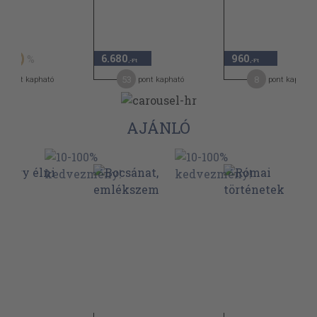
Ft
6.680
960
50
,-Ft
,-Ft
53
8
pont kapható
pont kapható
pont kapható
AJÁNLÓ