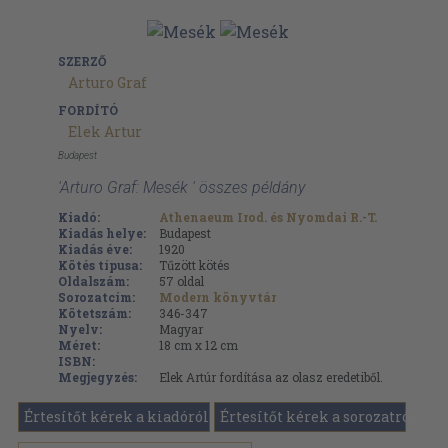
SZERZŐ
Arturo Graf
FORDÍTÓ
Elek Artur
Budapest
'Arturo Graf: Mesék ' összes példány
Kiadó:
Athenaeum Irod. és Nyomdai R.-T.
Kiadás helye:
Budapest
Kiadás éve:
1920
Kötés típusa:
Tűzött kötés
Oldalszám:
57
oldal
Sorozatcím:
Modern könyvtár
Kötetszám:
346-347
Nyelv:
Magyar
Méret:
18 cm x 12 cm
ISBN:
Megjegyzés:
Elek Artúr fordítása az olasz eredetiből.
Értesítőt kérek a kiadóról
Értesítőt kérek a sorozatról