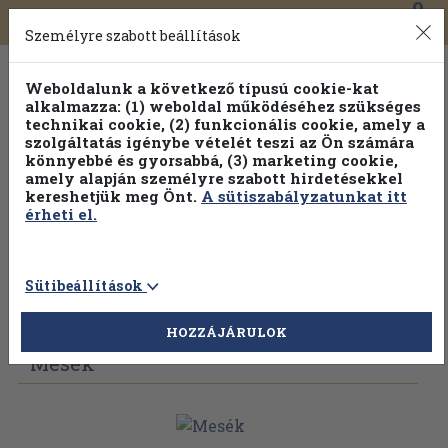
0
Toggle
Főmenü
Könyveink
navigation
Személyre szabott beállítások
Weboldalunk a következő típusú cookie-kat
alkalmazza: (1) weboldal működéséhez szükséges
technikai cookie, (2) funkcionális cookie, amely a
szolgáltatás igénybe vételét teszi az Ön számára
könnyebbé és gyorsabbá, (3) marketing cookie,
Válogasson több mint 1.000.000 kiadványunk közül
10-
amely alapján személyre szabott hirdetésekkel
100% kedvezménnyel!
kereshetjük meg Önt.
A sütiszabályzatunkat itt
érheti el.
Sütibeállítások
Vissza az előző oldalra
Válasszon példányt
HOZZÁJÁRULOK
Mesék