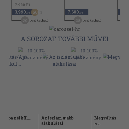
7.980 Ft
3.990
7.600
940
50
,-Ft
,-Ft
20
38
pont kapható
pont kapható
A SOROZAT TOVÁBBI MŰVEI
ás/Apa nélkül...
Az iszlám ujabb
Megváltás
alakulásai
1986