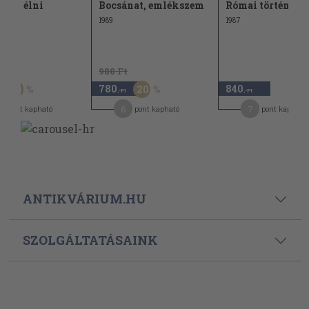
ogy élni
Bocsánat, emlékszem
Római története
1989
1987
t
980 Ft
780
840
50
20
,-Ft
,-Ft
6
7
pont kapható
pont kapható
pont kapható
ANTIKVÁRIUM.HU
SZOLGÁLTATÁSAINK