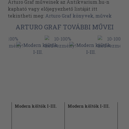
Arturo Graf műveinek az Antikvarium.hu-n
kapható vagy előjegyezhető listáját itt
tekintheti meg:
Arturo Graf könyvek, művek
ARTURO GRAF TOVÁBBI MŰVEI
I.
Modern költők I-III.
Modern költők I-III.
Fiú
1967