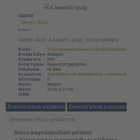
SZERZŐ
Mester Ákos
Budapest
'Mester Ákos: A beszélő újság ' összes példány
Kiadó:
Tömegkommunikációs Kutatóközpont
Kiadás helye:
Budapest
Kiadás éve:
1981
Kötés típusa:
Ragasztott papírkötés
Oldalszám:
65
oldal
Sorozatcím:
Tanulmányok-Beszámolók-Jelentések
Kötetszám:
5
Nyelv:
Magyar
Méret:
24 cm x 17 cm
ISBN:
Értesítőt kérek a kiadóról
Értesítőt kérek a sorozatról
Megvásárolható példányok
Nincs megvásárolható példány
A könyv összes megrendelhető példánya