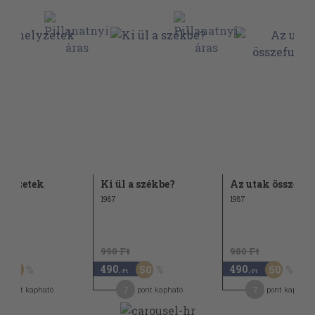
elyzetek
Ki ül a székbe?
Az utak összefu
1987
1987
Ft
990 Ft
980 Ft
490
490
60
50
50
,-Ft
,-Ft
7
7
pont kapható
pont kapható
pont kapható