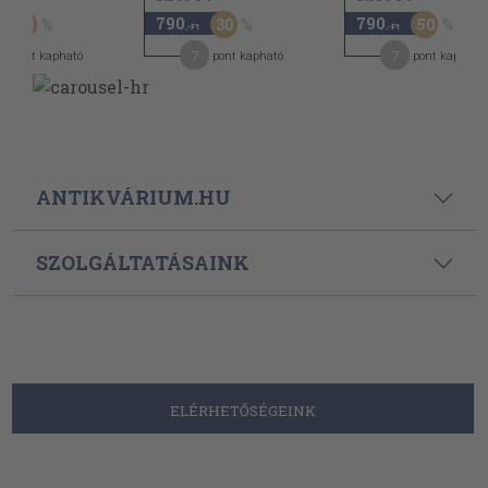
790
790
50
30
50
,-Ft
,-Ft
7
7
pont kapható
pont kapható
pont kapható
ANTIKVÁRIUM.HU
SZOLGÁLTATÁSAINK
ELÉRHETŐSÉGEINK