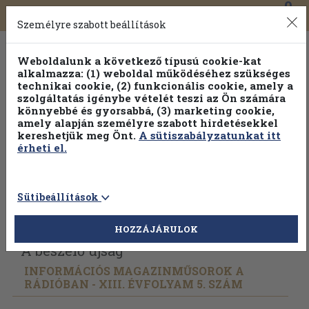
0
Toggle
Főmenü
Könyveink
navigation
Személyre szabott beállítások
Weboldalunk a következő típusú cookie-kat
alkalmazza: (1) weboldal működéséhez szükséges
technikai cookie, (2) funkcionális cookie, amely a
szolgáltatás igénybe vételét teszi az Ön számára
könnyebbé és gyorsabbá, (3) marketing cookie,
amely alapján személyre szabott hirdetésekkel
kereshetjük meg Önt.
A sütiszabályzatunkat itt
érheti el.
Sütibeállítások
Vissza az előző oldalra
Válasszon példányt
HOZZÁJÁRULOK
A beszélő újság
INFORMÁCIÓS MAGAZINMŰSOROK A
RÁDIÓBAN - XIII. ÉVFOLYAM 5. SZÁM