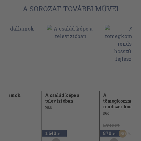
A SOROZAT TOVÁBBI MŰVEI
 dallamok
A család képe a
A
televizióban
tömegkommunik
rendszer hosszút
1986
1988
1.740 Ft
1.640
870
50
,-Ft
,-Ft
,-Ft