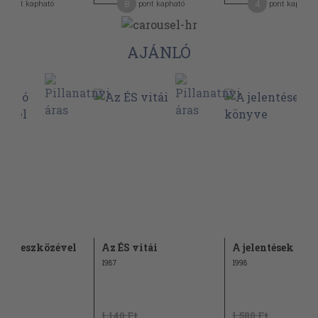
0
8
4
pont kapható
pont kapható
pont kapható
AJÁNLÓ
őszó eszközével
Az ÉS vitái
A jelentések kö
1987
1998
Ft
1.140 Ft
1.580 Ft