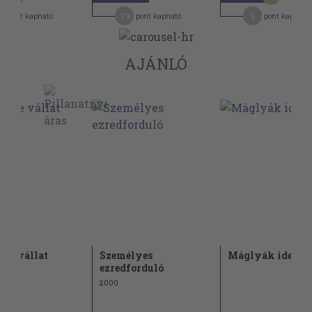
19
9
pont kapható
pont kapható
pont kapható
AJÁNLÓ
d-e vállat
Személyes
Máglyák ideje
i?
ezredforduló
2000