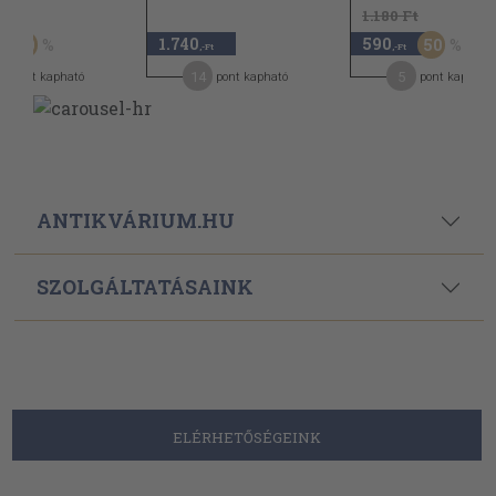
t
1.180 Ft
1.740
590
50
50
,-Ft
,-Ft
14
5
pont kapható
pont kapható
pont kapható
ANTIKVÁRIUM.HU
SZOLGÁLTATÁSAINK
ELÉRHETŐSÉGEINK