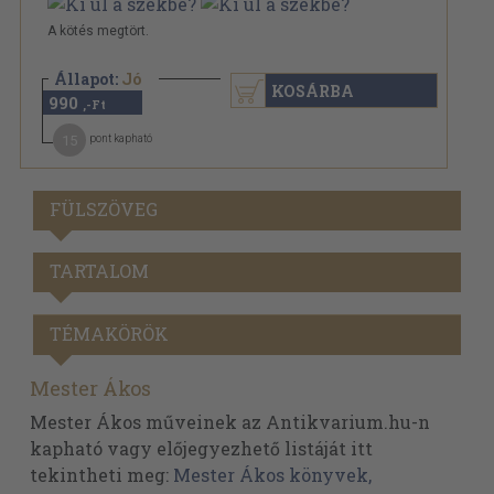
A kötés megtört.
Állapot:
Jó
KOSÁRBA
990
,-Ft
15
pont kapható
FÜLSZÖVEG
TARTALOM
TÉMAKÖRÖK
Mester Ákos
Mester Ákos műveinek az Antikvarium.hu-n
kapható vagy előjegyezhető listáját itt
tekintheti meg:
Mester Ákos könyvek,