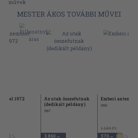
művek
MESTER ÁKOS TOVÁBBI MŰVEI
emmel 1972
Az utak összefutnak
Emberi antenna
(dedikált példány)
1986
1987
Ft
1.140 Ft
3.860
570
50
50
,-Ft
,-Ft