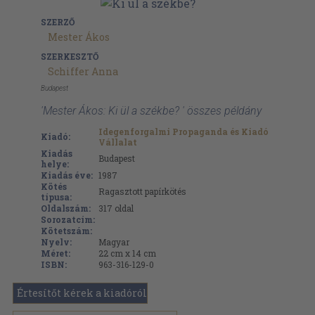
SZERZŐ
Mester Ákos
SZERKESZTŐ
Schiffer Anna
Budapest
'Mester Ákos: Ki ül a székbe? ' összes példány
Idegenforgalmi Propaganda és Kiadó
Kiadó:
Vállalat
Kiadás
Budapest
helye:
Kiadás éve:
1987
Kötés
Ragasztott papírkötés
típusa:
Oldalszám:
317
oldal
Sorozatcím:
Kötetszám:
Nyelv:
Magyar
Méret:
22 cm x 14 cm
ISBN:
963-316-129-0
Értesítőt kérek a kiadóról