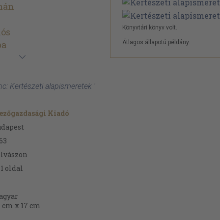
mán
s
Könyvtári könyv volt.
lós
ba
Átlagos állapotú példány.
c: Kertészeti alapismeretek '
ezőgazdasági Kiadó
udapest
63
lvászon
1
oldal
agyar
 cm x 17 cm