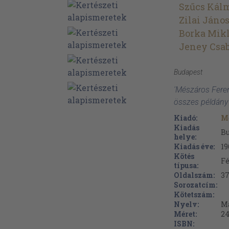
Szűcs Kál
Zilai Jáno
Borka Mik
Jeney Csa
Budapest
'Mészáros Feren
összes példány
Kiadó:
M
Kiadás
B
helye:
Kiadás éve:
19
Kötés
Fé
típusa:
Oldalszám:
37
Sorozatcím:
Kötetszám:
Nyelv:
M
Méret:
24
ISBN: