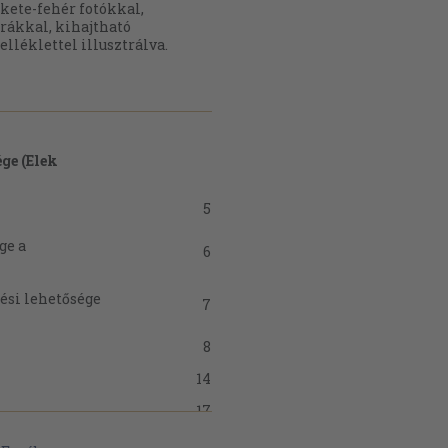
kete-fehér fotókkal,
rákkal, kihajtható
lléklettel illusztrálva.
ége (Elek
5
ge a
6
dési lehetősége
7
8
14
17
18