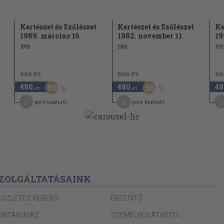
33
34
Kertészet és Szőlészet
Kertészet és Szőlészet
Ke
34
1989. március 16.
1982. november 11.
19
1989
1982
199
35
36
960 Ft
960 Ft
96
36
elentősége
480
480
48
50
50
,-Ft
,-Ft
37
2
2
2
pont kapható
pont kapható
38
39
40
42
ZOLGÁLTATÁSAINK
42
43
ÉSZLETES KERESŐ
ÉRTESÍTŐ
47
ONTÁRUHÁZ
SZEMÉLYES ÁTVÉTEL