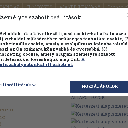
TÁRUHÁZ
ELŐJEGYZÉS
AJÁNDÉKUTALVÁNY
Partnerün
SZÁLLÍTÁS
SEGÍTSÉG
Személyre szabott beállítások
Részletes kereső
Témaköri fa
eboldalunk a következő típusú cookie-kat alkalmazza:
1) weboldal működéséhez szükséges technikai cookie, (2
Vál
unkcionális cookie, amely a szolgáltatás igénybe vételé
eszi az Ön számára könnyebbé és gyorsabbá, (3)
arketing cookie, amely alapján személyre szabott
PILLANATNYI ÁRAINK
FENNTARTHATÓ OLVASMÁN
irdetésekkel kereshetjük meg Önt.
A
ütiszabályzatunkat itt érheti el.
smeretek
ütibeállítások
Megvásárolható 
HOZZÁJÁRULOK
ÁLLAPOTFOTÓK
Ferenc
nc
ó