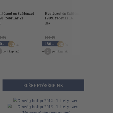
rtészet és Szőlészet
Kertészet és Szőlészet
Kertészet 
91. február 21.
1989. február 16.
1989. febru
1
1989
1989
0 Ft
960 Ft
960 Ft
0
480
480
50
50
50
,-Ft
,-Ft
,-Ft
2
2
pont kapható
pont kapható
pont kap
ELÉRHETŐSÉGEINK