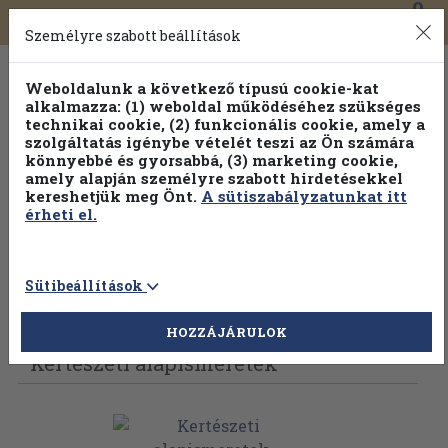
0
Toggle
Főmenü
Könyveink
navigation
Személyre szabott beállítások
Weboldalunk a következő típusú cookie-kat
alkalmazza: (1) weboldal működéséhez szükséges
technikai cookie, (2) funkcionális cookie, amely a
szolgáltatás igénybe vételét teszi az Ön számára
könnyebbé és gyorsabbá, (3) marketing cookie,
amely alapján személyre szabott hirdetésekkel
kereshetjük meg Önt.
A sütiszabályzatunkat itt
érheti el.
Sütibeállítások
Vissza az előző oldalra
Válasszon példányt
HOZZÁJÁRULOK
Kertészeti alapismeretek