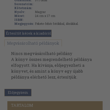
Oldalszám:
371
oldal
Sorozatcím:
Kötetszám:
Nyelv:
Magyar
Méret:
24 cm x 17 cm
ISBN:
Megjegyzés:
Fekete-fehér fotókkal, ábrákkal.
Értesítőt kérek a kiadóról
Megvásárolható példányok
Nincs megvásárolható példány
A könyv összes megrendelhető példánya
elfogyott. Ha kívánja, előjegyezheti a
könyvet, és amint a könyv egy újabb
példánya elérhető lesz, értesítjük.
Előjegyzem
TARTALOM