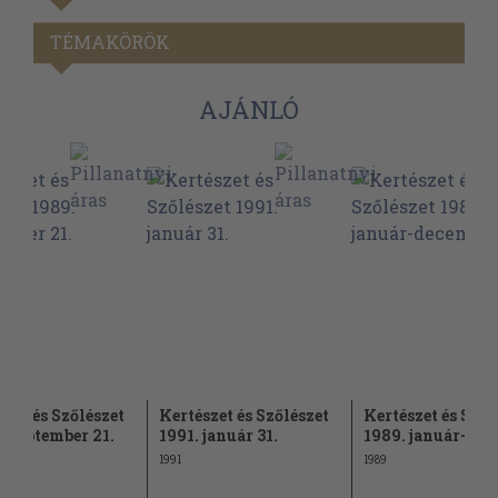
TÉMAKÖRÖK
AJÁNLÓ
szet és Szőlészet
Kertészet és Szőlészet
Kertészet és Szől
 szeptember 21.
1991. január 31.
1989. január-de
1991
1989