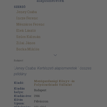
SZERZŐ
Jeney Csaba
Incze Ferenc
Mészáros Ferenc
Elek László
Szűcs Kálmán
Zilai János
Borka Miklós
Budapest
'Jeney Csaba: Kertészeti alapismeretek ' összes
példány
Mezőgazdasági Könyv- és
Kiadó:
Folyóiratkiadó Vállalat
Kiadás
Budapest
helye:
Kiadás éve:
1966
Kötés
Félvászon
típusa: