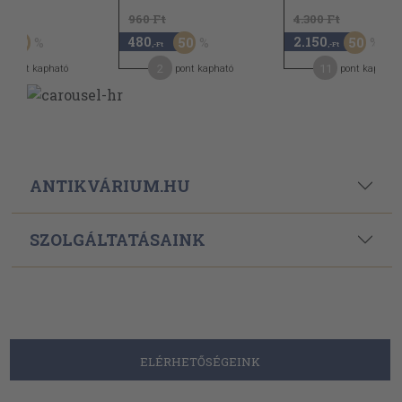
t
960 Ft
4.300 Ft
480
2.150
50
50
50
,-Ft
,-Ft
2
11
pont kapható
pont kapható
pont kapható
ANTIKVÁRIUM.HU
SZOLGÁLTATÁSAINK
ELÉRHETŐSÉGEINK