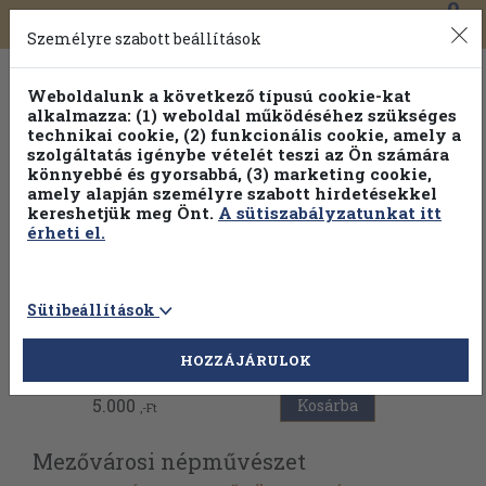
0
Toggle
Főmenü
Könyveink
navigation
Személyre szabott beállítások
Weboldalunk a következő típusú cookie-kat
alkalmazza: (1) weboldal működéséhez szükséges
technikai cookie, (2) funkcionális cookie, amely a
szolgáltatás igénybe vételét teszi az Ön számára
könnyebbé és gyorsabbá, (3) marketing cookie,
Válogasson több mint 1.000.000 kiadványunk közül
10-
amely alapján személyre szabott hirdetésekkel
100% kedvezménnyel!
kereshetjük meg Önt.
A sütiszabályzatunkat itt
érheti el.
Sütibeállítások
Vissza az előző oldalra
HOZZÁJÁRULOK
5.000
Kosárba
,-Ft
Mezővárosi népművészet