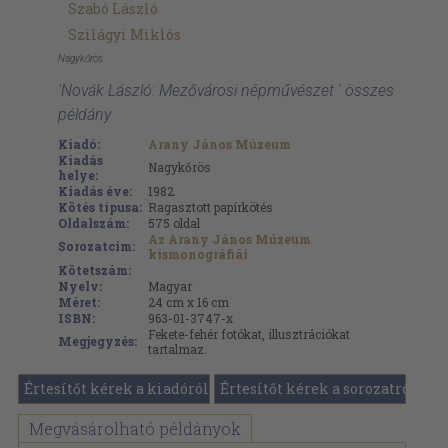
Szabó László
Szilágyi Miklós
Nagykőrös
'Novák László: Mezővárosi népművészet ' összes
példány
Kiadó:
Arany János Múzeum
Kiadás
Nagykőrös
helye:
Kiadás éve:
1982
Kötés típusa:
Ragasztott papírkötés
Oldalszám:
575
oldal
Az Arany János Múzeum
Sorozatcím:
kismonográfiái
Kötetszám:
Nyelv:
Magyar
Méret:
24 cm x 16 cm
ISBN:
963-01-3747-x
Fekete-fehér fotókat, illusztrációkat
Megjegyzés:
tartalmaz.
Értesítőt kérek a kiadóról
Értesítőt kérek a sorozatról
Megvásárolható példányok