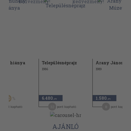
hely hiánya
Településnéprajz
Arany János M
1986
1989
Ft
6.480
1.580
60
-Ft
,-Ft
,-Ft
32
8
pont kapható
pont kapható
pont kapható
AJÁNLÓ