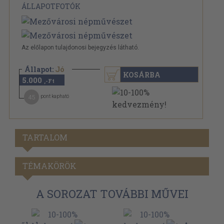
ÁLLAPOTFOTÓK
Az előlapon tulajdonosi bejegyzés látható.
Állapot:
Jó
KOSÁRBA
5.000
,-Ft
45
pont kapható
TARTALOM
TÉMAKÖRÖK
A SOROZAT TOVÁBBI MŰVEI