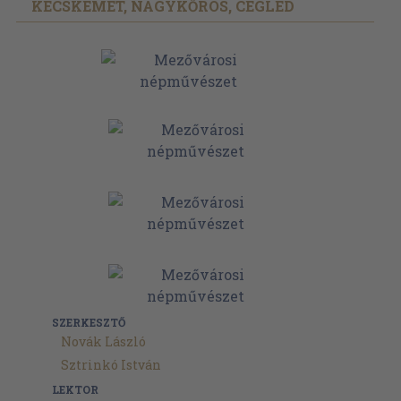
KECSKEMÉT, NAGYKŐRÖS, CEGLÉD
SZERKESZTŐ
Novák László
Sztrinkó István
LEKTOR