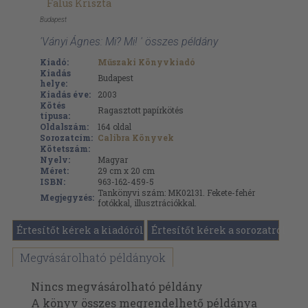
Falus Kriszta
Budapest
'Ványi Ágnes: Mi? Mi! ' összes példány
Kiadó:
Műszaki Könyvkiadó
Kiadás
Budapest
helye:
Kiadás éve:
2003
Kötés
Ragasztott papírkötés
típusa:
Oldalszám:
164
oldal
Sorozatcím:
Calibra Könyvek
Kötetszám:
Nyelv:
Magyar
Méret:
29 cm x 20 cm
ISBN:
963-162-459-5
Tankönyvi szám: MK02131. Fekete-fehér
Megjegyzés:
fotókkal, illusztrációkkal.
Értesítőt kérek a kiadóról
Értesítőt kérek a sorozatról
Megvásárolható példányok
Nincs megvásárolható példány
A könyv összes megrendelhető példánya