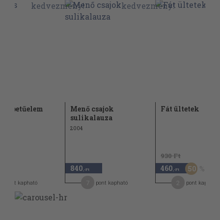
 és betűelem
Menő csajok
Fát ültetek
orló
sulikalauza
2004
930 Ft
840
460
50
,-Ft
,-Ft
7
2
pont kapható
pont kapható
pont kapható