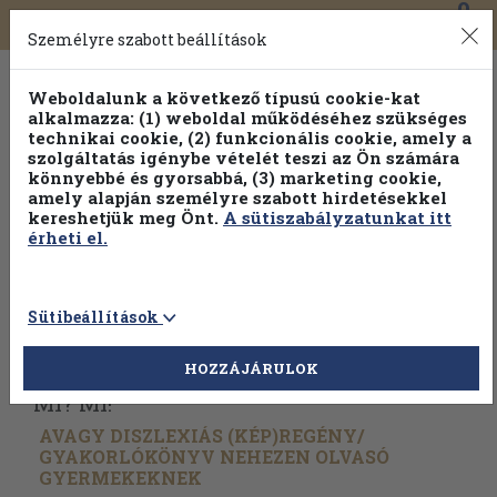
0
Toggle
Főmenü
Könyveink
navigation
Személyre szabott beállítások
Weboldalunk a következő típusú cookie-kat
alkalmazza: (1) weboldal működéséhez szükséges
technikai cookie, (2) funkcionális cookie, amely a
szolgáltatás igénybe vételét teszi az Ön számára
könnyebbé és gyorsabbá, (3) marketing cookie,
Válogasson több mint 1.000.000 kiadványunk közül
10-
amely alapján személyre szabott hirdetésekkel
100% kedvezménnyel!
kereshetjük meg Önt.
A sütiszabályzatunkat itt
érheti el.
Sütibeállítások
Vissza az előző oldalra
Válasszon példányt
HOZZÁJÁRULOK
Mi? Mi!
AVAGY DISZLEXIÁS (KÉP)REGÉNY/
GYAKORLÓKÖNYV NEHEZEN OLVASÓ
GYERMEKEKNEK