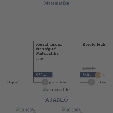
 II.
Készüljünk az
Körülöttünk élő 
érettségire!
Matematika
2000
1.680 Ft
960
840
50
,-Ft
,-Ft
,-Ft
5
7
pont kapható
pont kapható
pont kapható
AJÁNLÓ