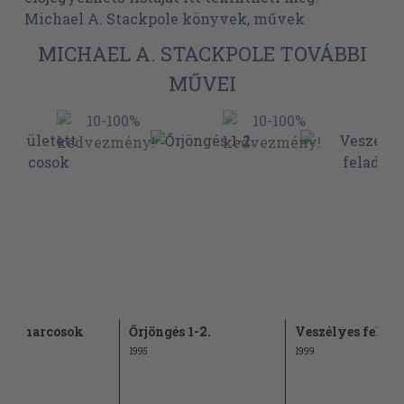
Michael A. Stackpole könyvek, művek
MICHAEL A. STACKPOLE TOVÁBBI
MŰVEI
tett harcosok
Őrjöngés 1-2.
Veszélyes felada
1995
1999