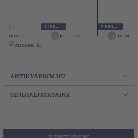
Ft
1.480
2.580
50
,-Ft
,-Ft
5
7
13
pont kapható
pont kapható
pont kapható
ANTIKVÁRIUM.HU
SZOLGÁLTATÁSAINK
ELÉRHETŐSÉGEINK