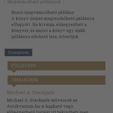
Megvásárolható példányok
Nincs megvásárolható példány
A könyv összes megrendelhető példánya
elfogyott. Ha kívánja, előjegyezheti a
könyvet, és amint a könyv egy újabb
példánya elérhető lesz, értesítjük.
Előjegyzem
FÜLSZÖVEG
TÉMAKÖRÖK
Michael A. Stackpole
Michael A. Stackpole műveinek az
Antikvarium.hu-n kapható vagy
előjegyezhető listáját itt tekintheti meg: