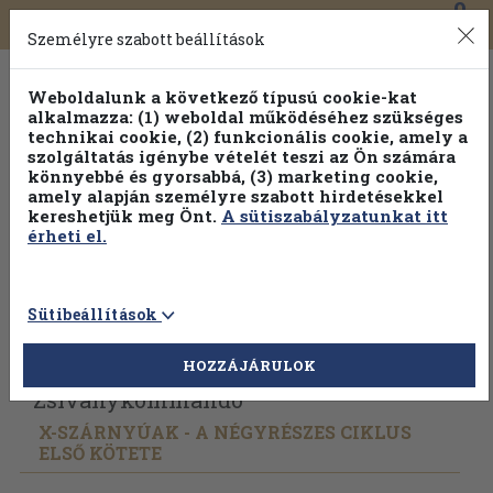
0
Toggle
Főmenü
Könyveink
navigation
Személyre szabott beállítások
Weboldalunk a következő típusú cookie-kat
alkalmazza: (1) weboldal működéséhez szükséges
technikai cookie, (2) funkcionális cookie, amely a
szolgáltatás igénybe vételét teszi az Ön számára
könnyebbé és gyorsabbá, (3) marketing cookie,
Válogasson több mint 1.000.000 kiadványunk közül
10-
amely alapján személyre szabott hirdetésekkel
100% kedvezménnyel!
kereshetjük meg Önt.
A sütiszabályzatunkat itt
érheti el.
Sütibeállítások
Vissza az előző oldalra
Válasszon példányt
HOZZÁJÁRULOK
Zsiványkommandó
X-SZÁRNYÚAK - A NÉGYRÉSZES CIKLUS
ELSŐ KÖTETE