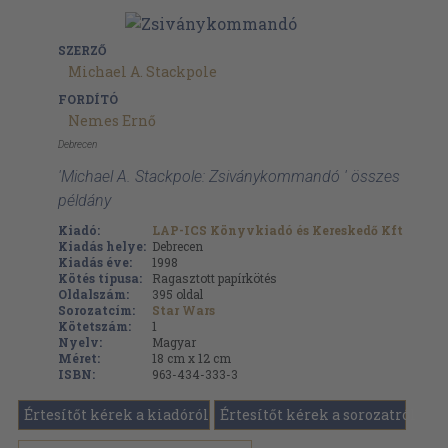
SZERZŐ
Michael A. Stackpole
FORDÍTÓ
Nemes Ernő
Debrecen
'Michael A. Stackpole: Zsiványkommandó ' összes
példány
Kiadó:
LAP-ICS Könyvkiadó és Kereskedő Kft
Kiadás helye:
Debrecen
Kiadás éve:
1998
Kötés típusa:
Ragasztott papírkötés
Oldalszám:
395
oldal
Sorozatcím:
Star Wars
Kötetszám:
1
Nyelv:
Magyar
Méret:
18 cm x 12 cm
ISBN:
963-434-333-3
Értesítőt kérek a kiadóról
Értesítőt kérek a sorozatról