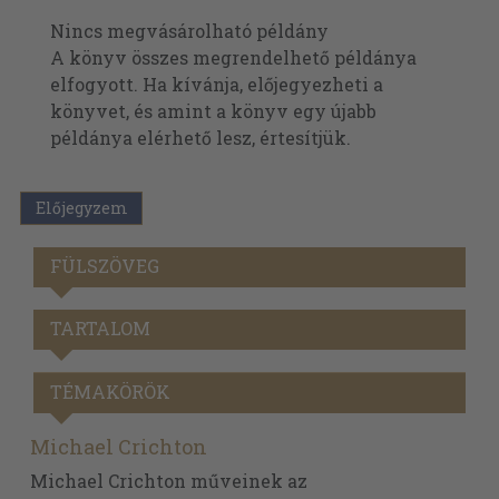
Nincs megvásárolható példány
A könyv összes megrendelhető példánya
elfogyott. Ha kívánja, előjegyezheti a
könyvet, és amint a könyv egy újabb
példánya elérhető lesz, értesítjük.
Előjegyzem
FÜLSZÖVEG
TARTALOM
TÉMAKÖRÖK
Michael Crichton
Michael Crichton műveinek az