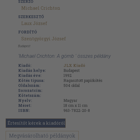
SZERZŐ
Michael Crichton
SZERKESZTŐ
Laux József
FORDÍTÓ
Szentgyörgyi József
Budapest
'Michael Crichton: A gömb ' összes példány
Kiadó:
JLX Kiadó
Kiadás helye:
Budapest
Kiadás éve:
1992
Kötés típusa:
Ragasztott papírkötés
Oldalszám:
504
oldal
Sorozatcím:
Kötetszám:
Nyelv:
Magyar
Méret:
18 cm x 11 cm
ISBN:
963-7822-20-8
Értesítőt kérek a kiadóról
Megvásárolható példányok