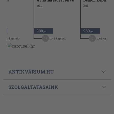
osure
Ártatlanságra ítélve
Démon képében
1991
1981
930
960
,-Ft
,-Ft
,-Ft
5
14
9
pont kapható
pont kapható
pont kapható
ANTIKVÁRIUM.HU
SZOLGÁLTATÁSAINK