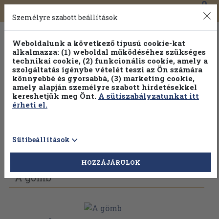
0
Toggle
Főmenü
Könyveink
navigation
Személyre szabott beállítások
Weboldalunk a következő típusú cookie-kat
alkalmazza: (1) weboldal működéséhez szükséges
technikai cookie, (2) funkcionális cookie, amely a
szolgáltatás igénybe vételét teszi az Ön számára
könnyebbé és gyorsabbá, (3) marketing cookie,
amely alapján személyre szabott hirdetésekkel
kereshetjük meg Önt.
A sütiszabályzatunkat itt
érheti el.
Sütibeállítások
Vissza az előző oldalra
Válasszon példányt
HOZZÁJÁRULOK
A gömb