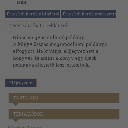
ISBN:
Értesítőt kérek a kiadóról
Értesítőt kérek a sorozatról
Megvásárolható példányok
Nincs megvásárolható példány
A könyv összes megrendelhető példánya
elfogyott. Ha kívánja, előjegyezheti a
könyvet, és amint a könyv egy újabb
példánya elérhető lesz, értesítjük.
Előjegyzem
TARTALOM
TÉMAKÖRÖK