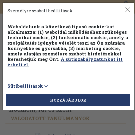
0
Toggle
Főmenü
Könyveink
navigation
Személyre szabott beállítások
Weboldalunk a következő típusú cookie-kat
alkalmazza: (1) weboldal működéséhez szükséges
technikai cookie, (2) funkcionális cookie, amely a
szolgáltatás igénybe vételét teszi az Ön számára
könnyebbé és gyorsabbá, (3) marketing cookie,
amely alapján személyre szabott hirdetésekkel
kereshetjük meg Önt.
A sütiszabályzatunkat itt
érheti el.
Sütibeállítások
Vissza az előző oldalra
Válasszon példányt
HOZZÁJÁRULOK
Irodalom, fül és szem
VÁLOGATOTT TANULMÁNYOK