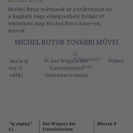
Michel Butor
Michel Butor műveinek az Antikvarium.hu-
n kapható vagy előjegyezhető listáját itt
tekintheti meg:
Michel Butor könyvek,
művek
MICHEL BUTOR TOVÁBBI MŰVEI
ncia "új regény"
Das Wagnis des
Merian 9
öredék)
französischen