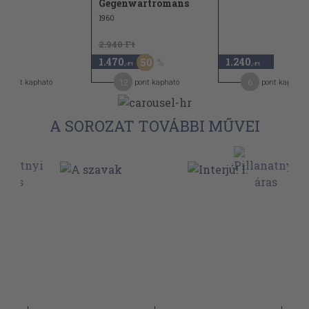
Gegenwartromans
1960
2.940 Ft
1.470
1.240
50
,-Ft
,-Ft
12
6
pont kapható
pont kapható
pont kapható
A SOROZAT TOVÁBBI MŰVEI