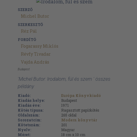
SZERZŐ
Michel Butor
SZERKESZTŐ
Réz Pál
FORDÍTÓ
Fogarassy Miklós
Révfy Tivadar
Vajda András
Budapest
'Michel Butor: Irodalom, fül és szem ' összes
példány
Kiadó:
Európa Könyvkiadó
Kiadás helye:
Budapest
Kiadás éve:
1971
Kötés típusa:
Ragasztott papírkötés
Oldalszám:
265
oldal
Sorozatcím:
Modern könyvtár
Kötetszám:
201
Nyelv:
Magyar
Méret:
18 cm x 10 cm