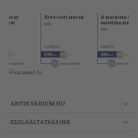
kedés az
Hívó-írott szavak
A marxista-leni
tikával
esztétika alapjai
2012
1961
Ft
1.180 Ft
960 Ft
590
480
60
50
50
,-Ft
,-Ft
2
9
4
pont kapható
pont kapható
pont kapható
ANTIKVÁRIUM.HU
SZOLGÁLTATÁSAINK