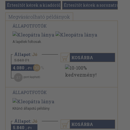
Értesítőt kérek a kiadóról
Értesítőt kérek a sorozatról
Megvásárolható példányok
ÁLLAPOTFOTÓK
A lapélek foltosak.
Állapot:
Jó
KOSÁRBA
5.840 Ft
4.080
30
,-Ft
37
pont kapható
ÁLLAPOTFOTÓK
Kitűnő állapotú példány.
Állapot:
Jó
KOSÁRBA
5.840
,-Ft