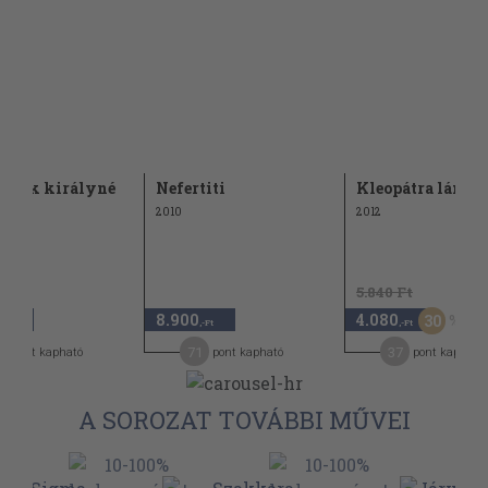
etnek királyné
Nefertiti
Kleopátra lánya
2010
2012
5.840 Ft
8.900
4.080
30
,-Ft
,-Ft
,-Ft
9
71
37
pont kapható
pont kapható
pont kapható
A SOROZAT TOVÁBBI MŰVEI