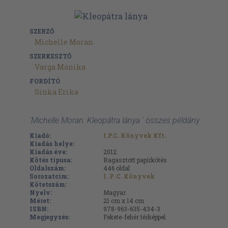
SZERZŐ
Michelle Moran
SZERKESZTŐ
Varga Mónika
FORDÍTÓ
Sinka Erika
'Michelle Moran: Kleopátra lánya ' összes példány
Kiadó:
I.P.C. Könyvek Kft.
Kiadás helye:
Kiadás éve:
2012
Kötés típusa:
Ragasztott papírkötés
Oldalszám:
446
oldal
Sorozatcím:
I. P. C. Könyvek
Kötetszám:
Nyelv:
Magyar
Méret:
21 cm x 14 cm
ISBN:
978-963-635-434-3
Megjegyzés:
Fekete-fehér térképpel.