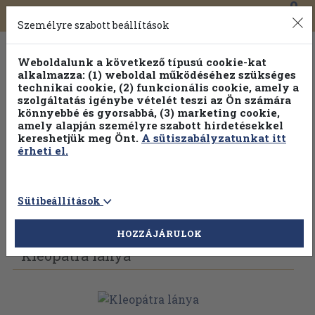
0
Toggle
Főmenü
Könyveink
navigation
Személyre szabott beállítások
Weboldalunk a következő típusú cookie-kat
alkalmazza: (1) weboldal működéséhez szükséges
technikai cookie, (2) funkcionális cookie, amely a
szolgáltatás igénybe vételét teszi az Ön számára
könnyebbé és gyorsabbá, (3) marketing cookie,
Válogasson több mint 1.000.000 kiadványunk közül
10-
amely alapján személyre szabott hirdetésekkel
100% kedvezménnyel!
kereshetjük meg Önt.
A sütiszabályzatunkat itt
érheti el.
Sütibeállítások
Vissza az előző oldalra
Válasszon példányt
HOZZÁJÁRULOK
Kleopátra lánya