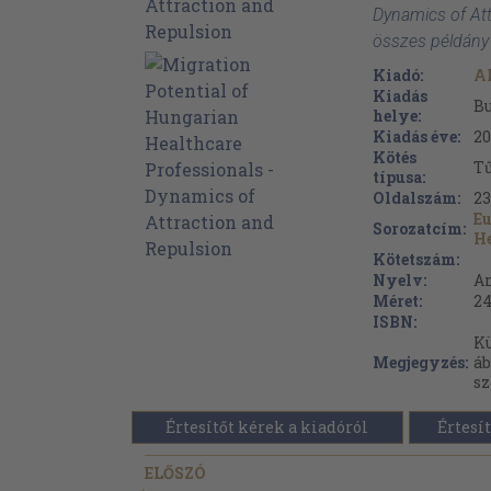
Dynamics of Att
összes példány
Kiadó:
A
Kiadás
B
helye:
Kiadás éve:
20
Kötés
Tű
típusa:
Oldalszám:
23
Eu
Sorozatcím:
H
Kötetszám:
Nyelv:
A
Méret:
24
ISBN:
Kü
Megjegyzés:
áb
sz
Értesítőt kérek a kiadóról
Értesít
ELŐSZÓ