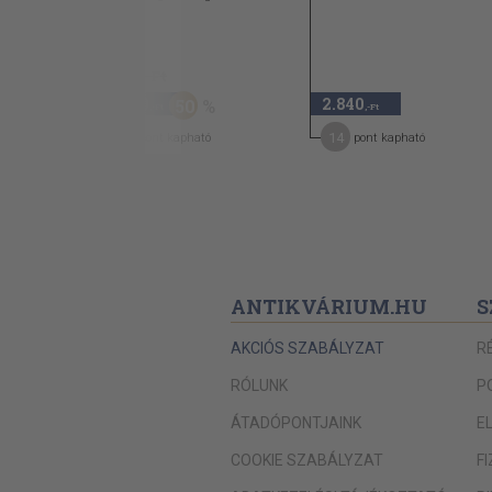
2005
7.480 Ft
3.740
2.840
50
,-Ft
,-Ft
19
14
pont kapható
pont kapható
ANTIKVÁRIUM.HU
S
AKCIÓS SZABÁLYZAT
R
RÓLUNK
P
ÁTADÓPONTJAINK
E
COOKIE SZABÁLYZAT
F