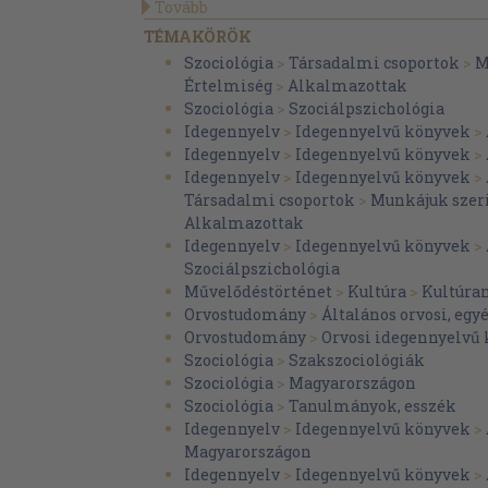
Tovább
TÉMAKÖRÖK
Szociológia
>
Társadalmi csoportok
>
M
Értelmiség
>
Alkalmazottak
Szociológia
>
Szociálpszichológia
Idegennyelv
>
Idegennyelvű könyvek
>
Idegennyelv
>
Idegennyelvű könyvek
>
Idegennyelv
>
Idegennyelvű könyvek
>
Társadalmi csoportok
>
Munkájuk szer
Alkalmazottak
Idegennyelv
>
Idegennyelvű könyvek
>
Szociálpszichológia
Művelődéstörténet
>
Kultúra
>
Kultúra
Orvostudomány
>
Általános orvosi, egy
Orvostudomány
>
Orvosi idegennyelvű
Szociológia
>
Szakszociológiák
Szociológia
>
Magyarországon
Szociológia
>
Tanulmányok, esszék
Idegennyelv
>
Idegennyelvű könyvek
>
Magyarországon
Idegennyelv
>
Idegennyelvű könyvek
>