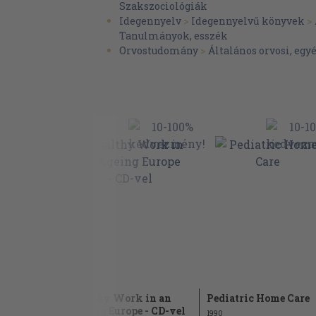
Szakszociológiák
Idegennyelv
>
Idegennyelvű könyvek
>
Tanulmányok, esszék
Orvostudomány
>
Általános orvosi, egy
es in
Healthy Work in an
Pediatric Home Care
Ageing Europe - CD-vel
1990