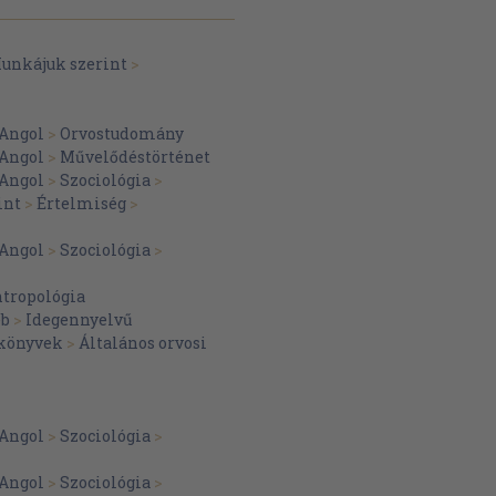
unkájuk szerint
>
Angol
>
Orvostudomány
Angol
>
Művelődéstörténet
Angol
>
Szociológia
>
int
>
Értelmiség
>
Angol
>
Szociológia
>
ntropológia
éb
>
Idegennyelvű
 könyvek
>
Általános orvosi
Angol
>
Szociológia
>
Angol
>
Szociológia
>