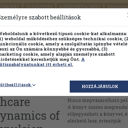
TÁRUHÁZ
ELŐJEGYZÉS
AJÁNDÉKUTALVÁNY
Partnerün
SZÁLLÍTÁS
SEGÍTSÉG
Személyre szabott beállítások
Részletes kereső
Témaköri fa
eboldalunk a következő típusú cookie-kat alkalmazza:
1) weboldal működéséhez szükséges technikai cookie, (2
Vál
unkcionális cookie, amely a szolgáltatás igénybe vételé
eszi az Ön számára könnyebbé és gyorsabbá, (3)
arketing cookie, amely alapján személyre szabott
PILLANATNYI ÁRAINK
FENNTARTHATÓ OLVASMÁN
irdetésekkel kereshetjük meg Önt.
A
ütiszabályzatunkat itt érheti el.
ial of
ütibeállítások
Megvásárolható 
HOZZÁJÁRULOK
hcare
Nincs megvásárolható pé
A könyv összes megrendelh
Dynamics of
előjegyezheti a könyvet, 
elérhető lesz, értesítjük.