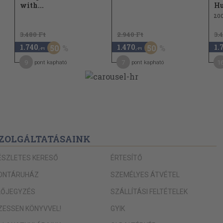
with...
H
20
3.480 Ft
2.940 Ft
3.
1.740
1.470
1.
50
50
,-Ft
,-Ft
9
7
1
pont kapható
pont kapható
ZOLGÁLTATÁSAINK
ÉSZLETES KERESŐ
ÉRTESÍTŐ
ONTÁRUHÁZ
SZEMÉLYES ÁTVÉTEL
LŐJEGYZÉS
SZÁLLÍTÁSI FELTÉTELEK
IZESSEN KÖNYVVEL!
GYIK