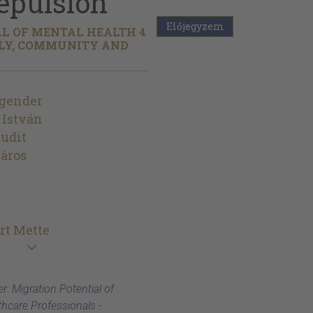
epulsion
Előjegyzem
L OF MENTAL HEALTH 4
ILY, COMMUNITY AND
ngender
 István
udit
áros
rt Mette
r: Migration Potential of
hcare Professionals -