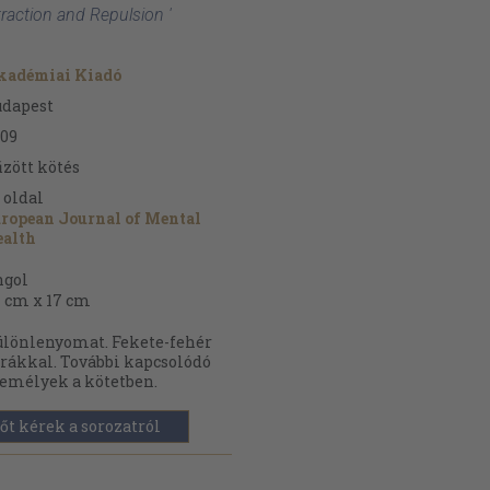
raction and Repulsion '
kadémiai Kiadó
udapest
09
zött kötés
oldal
ropean Journal of Mental
ealth
ngol
 cm x 17 cm
lönlenyomat. Fekete-fehér
rákkal. További kapcsolódó
emélyek a kötetben.
őt kérek a sorozatról