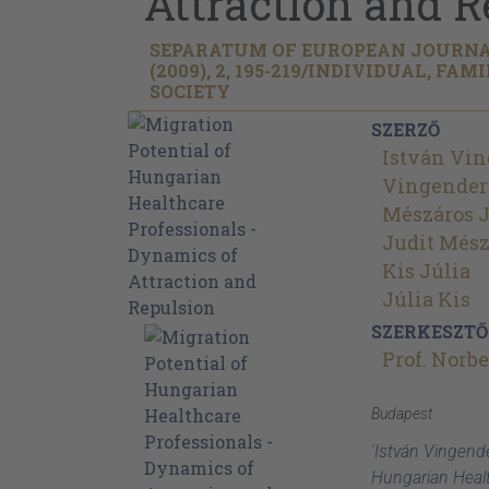
Attraction and R
SEPARATUM OF EUROPEAN JOURNA
(2009), 2, 195-219/
INDIVIDUAL, FAM
SOCIETY
SZERZŐ
István Vi
Vingender
Mészáros J
Judit Mész
Kis Júlia
Júlia Kis
SZERKESZTŐ
Prof. Norbe
Budapest
'István Vingende
Hungarian Healt