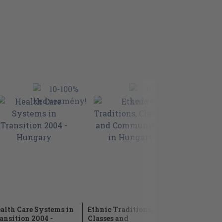
alth Care Systems in
Ethnic Traditions,
Priority r
ansition 2004 -
Classes and
health for 