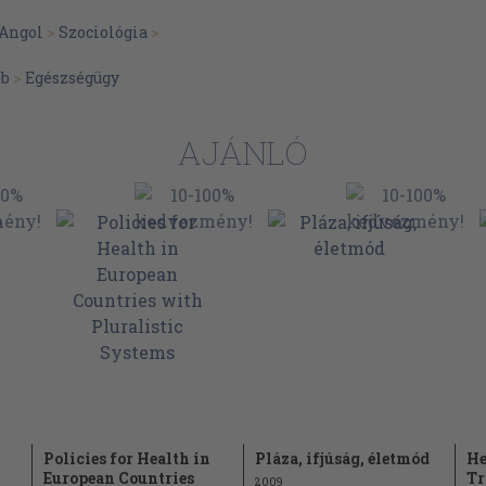
Angol
>
Szociológia
>
éb
>
Egészségügy
AJÁNLÓ
Policies for Health in
Pláza, ifjúság, életmód
He
European Countries
Tr
2009