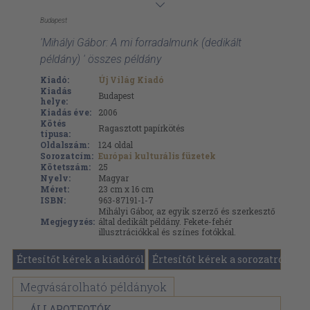
Budapest
'Mihályi Gábor: A mi forradalmunk (dedikált
példány) ' összes példány
Kiadó:
Új Világ Kiadó
Kiadás
Budapest
helye:
Kiadás éve:
2006
Kötés
Ragasztott papírkötés
típusa:
Oldalszám:
124
oldal
Sorozatcím:
Európai kulturális füzetek
Kötetszám:
25
Nyelv:
Magyar
Méret:
23 cm x 16 cm
ISBN:
963-87191-1-7
Mihályi Gábor, az egyik szerző és szerkesztő
Megjegyzés:
által dedikált példány. Fekete-fehér
illusztrációkkal és színes fotókkal.
Értesítőt kérek a kiadóról
Értesítőt kérek a sorozatról
Megvásárolható példányok
ÁLLAPOTFOTÓK