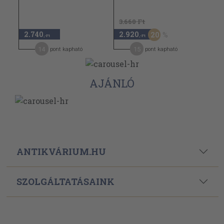
3.660 Ft
2.740
2.920
20
,-Ft
,-Ft
14
15
pont kapható
pont kapható
AJÁNLÓ
ANTIKVÁRIUM.HU
SZOLGÁLTATÁSAINK