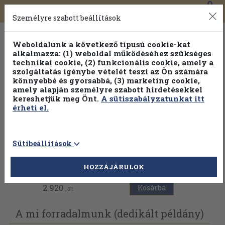
0
Toggle
Főmenü
Könyveink
navigation
Személyre szabott beállítások
Weboldalunk a következő típusú cookie-kat
alkalmazza: (1) weboldal működéséhez szükséges
technikai cookie, (2) funkcionális cookie, amely a
szolgáltatás igénybe vételét teszi az Ön számára
könnyebbé és gyorsabbá, (3) marketing cookie,
amely alapján személyre szabott hirdetésekkel
kereshetjük meg Önt.
A sütiszabályzatunkat itt
érheti el.
Sütibeállítások
Vissza az előző oldalra
HOZZÁJÁRULOK
2.920
Kosárba
,-Ft
A mi forradalmunk (dedikált példány)