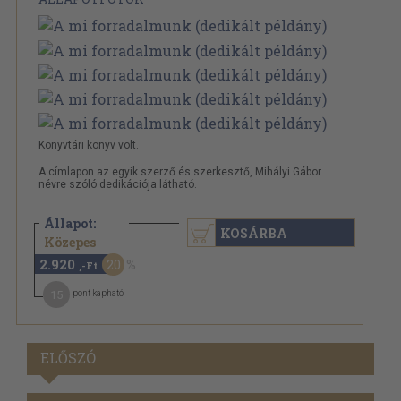
Könyvtári könyv volt.
A címlapon az egyik szerző és szerkesztő, Mihályi Gábor
névre szóló dedikációja látható.
Állapot:
KOSÁRBA
3.660 Ft
Közepes
2.920
20
,-Ft
15
pont kapható
ELŐSZÓ