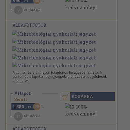
990
50
,-Ft
9
pont kapható
ÁLLAPOTFOTÓK
A borítón és a címlapon tulajdonos bejegyzés látható. A
borítón és a lapokon bejegyzések, aláhúzások és jelölések
találhatók.
Állapot:
KOSÁRBA
1.980 Ft
Sérült
1.580
20
,-Ft
14
pont kapható
ÁLLAPOTFOTÓK