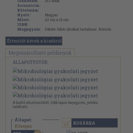
Oldalszám:
153
oldal
Sorozatcím:
Kötetszám:
Nyelv:
Magyar
Méret:
23 cm x 16 cm
ISBN:
Megjegyzés:
Fekete-fehér ábrákat tartalmaz. Kézirat.
Értesítőt kérek a kiadóról
Megvásárolható példányok
ÁLLAPOTFOTÓK
A borító elszíneződött, több lapon bejegyzés, jelölés
található.
Állapot:
KOSÁRBA
1.980 Ft
Közepes