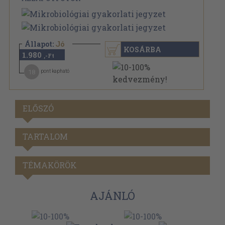
Állapot:
Jó
KOSÁRBA
1.980
,-Ft
18
pont kapható
ELŐSZÓ
TARTALOM
TÉMAKÖRÖK
AJÁNLÓ