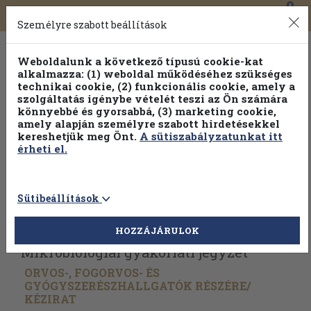
0
Toggle
Főmenü
Könyveink
navigation
Személyre szabott beállítások
Weboldalunk a következő típusú cookie-kat
alkalmazza: (1) weboldal működéséhez szükséges
technikai cookie, (2) funkcionális cookie, amely a
szolgáltatás igénybe vételét teszi az Ön számára
könnyebbé és gyorsabbá, (3) marketing cookie,
Válogasson több mint 1.000.000 kiadványunk közül
10-
amely alapján személyre szabott hirdetésekkel
100% kedvezménnyel!
kereshetjük meg Önt.
A sütiszabályzatunkat itt
érheti el.
Sütibeállítások
Vissza az előző oldalra
Válasszon példányt
HOZZÁJÁRULOK
Mikrobiológiai gyakorlati jegyzet
ORVOS-, FOGORVOS- ÉS
GYÓGYSZERÉSZHALLGATÓK RÉSZÉRE/
KÉZIRAT