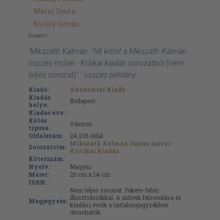
Mérei Gyula
Király István
Budapest
'Mikszáth Kálmán: "68 kötet a Mikszáth Kálmán
összes művei - Kritikai kiadás sorozatból (nem
teljes sorozat)" ' összes példány
Kiadó:
Akadémiai Kiadó
Kiadás
Budapest
helye:
Kiadás éve:
Kötés
Vászon
típusa:
Oldalszám:
24.236
oldal
Mikszáth Kálmán összes művei -
Sorozatcím:
Kritikai kiadás
Kötetszám:
Nyelv:
Magyar
Méret:
20 cm x 14 cm
ISBN:
Nem teljes sorozat. Fekete-fehér
illusztrációkkal. A művek felsorolása és
Megjegyzés:
kiadási éveik a tartalomjegyzékben
olvashatók.