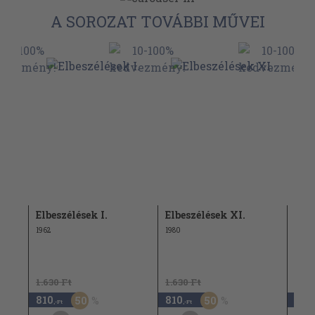
A SOROZAT TOVÁBBI MŰVEI
Elbeszélések I.
Elbeszélések XI.
Elbe
1962
1980
1985
1.630 Ft
1.630 Ft
810
810
1.9
50
50
,-Ft
,-Ft