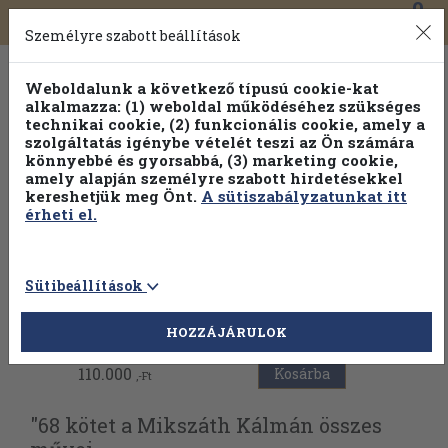
0
Toggle
Főmenü
Könyveink
navigation
Személyre szabott beállítások
Weboldalunk a következő típusú cookie-kat
alkalmazza: (1) weboldal működéséhez szükséges
technikai cookie, (2) funkcionális cookie, amely a
szolgáltatás igénybe vételét teszi az Ön számára
könnyebbé és gyorsabbá, (3) marketing cookie,
Válogasson több mint 1.000.000 kiadványunk közül
10-
amely alapján személyre szabott hirdetésekkel
100% kedvezménnyel!
kereshetjük meg Önt.
A sütiszabályzatunkat itt
érheti el.
Sütibeállítások
Vissza az előző oldalra
HOZZÁJÁRULOK
110.000
Kosárba
,-Ft
"68 kötet a Mikszáth Kálmán összes