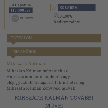
Állapot:
Jó
KOSÁRBA
110.000
,-Ft
550
pont kapható
TARTALOM
TÉMAKÖRÖK
Mikszáth Kálmán
Mikszáth Kálmán műveinek az
Antikvarium.hu-n kapható vagy
előjegyezhető listáját itt tekintheti meg:
Mikszáth Kálmán könyvek, művek
MIKSZÁTH KÁLMÁN TOVÁBBI
MŰVEI