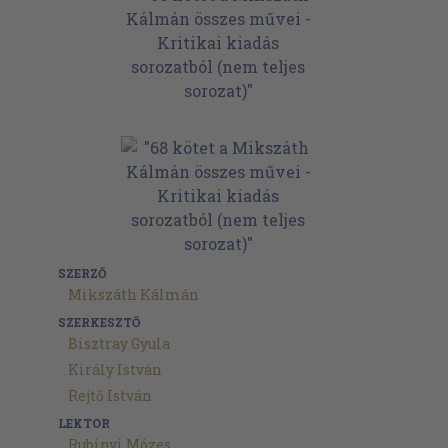
SZERZŐ
Mikszáth Kálmán
SZERKESZTŐ
Bisztray Gyula
Király István
Rejtő István
LEKTOR
Rubinyi Mózes