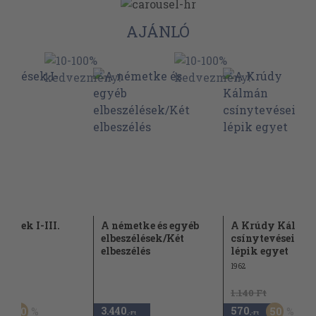
AJÁNLÓ
élések I-III.
A németke és egyéb
A Krúdy Kálmá
elbeszélések/Két
csínytevései/M
elbeszélés
lépik egyet
1962
Ft
1.140 Ft
3.440
570
50
50
,-Ft
,-Ft
,-Ft