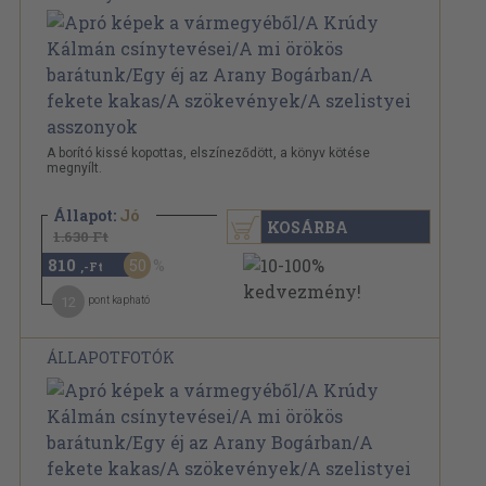
A borító kissé kopottas, elszíneződött, a könyv kötése
megnyílt.
Állapot:
Jó
KOSÁRBA
1.630 Ft
810
50
,-Ft
12
pont kapható
ÁLLAPOTFOTÓK