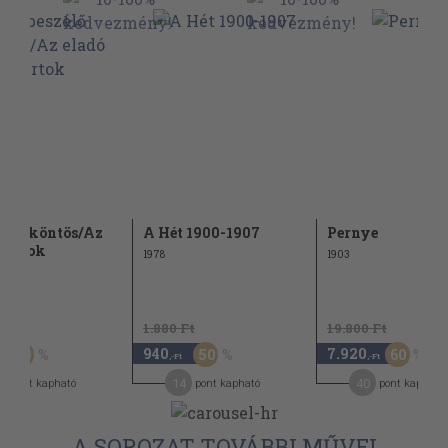
zélő köntös/Az
A Hét 1900-1907
Pernye
 birtok
1978
1903
Ft
1.880 Ft
19.800 Ft
940
7.920
50
50
60
,-Ft
,-Ft
14
40
pont kapható
pont kapható
pont kapható
A SOROZAT TOVÁBBI MŰVEI