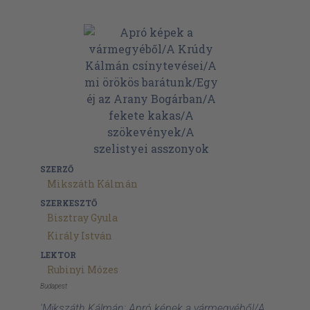
SZERZŐ
Mikszáth Kálmán
SZERKESZTŐ
Bisztray Gyula
Király István
LEKTOR
Rubinyi Mózes
Budapest
'Mikszáth Kálmán: Apró képek a vármegyéből/A