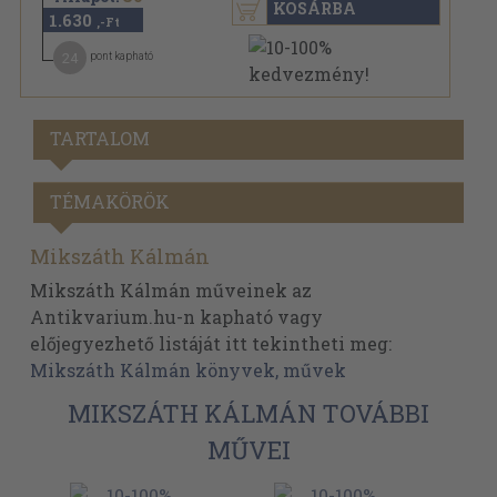
KOSÁRBA
1.630
,-Ft
24
pont kapható
TARTALOM
TÉMAKÖRÖK
Mikszáth Kálmán
Mikszáth Kálmán műveinek az
Antikvarium.hu-n kapható vagy
előjegyezhető listáját itt tekintheti meg:
Mikszáth Kálmán könyvek, művek
MIKSZÁTH KÁLMÁN TOVÁBBI
MŰVEI