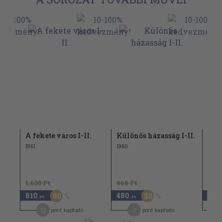
atok
A fekete város I-II.
Különös házasság I-II.
Mik
öss
1961
1960
Regé
1958
1.630 Ft
960 Ft
1.83
810
480
730
50
50
,-Ft
,-Ft
12
7
pont kapható
pont kapható