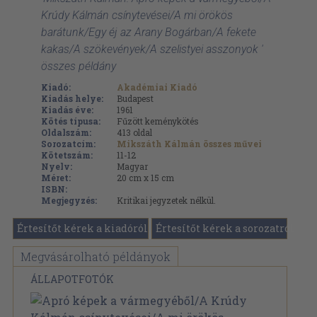
Krúdy Kálmán csínytevései/A mi örökös
barátunk/Egy éj az Arany Bogárban/A fekete
kakas/A szökevények/A szelistyei asszonyok '
összes példány
Kiadó:
Akadémiai Kiadó
Kiadás helye:
Budapest
Kiadás éve:
1961
Kötés típusa:
Fűzött keménykötés
Oldalszám:
413
oldal
Sorozatcím:
Mikszáth Kálmán összes művei
Kötetszám:
11-12
Nyelv:
Magyar
Méret:
20 cm x 15 cm
ISBN:
Megjegyzés:
Kritikai jegyzetek nélkül.
Értesítőt kérek a kiadóról
Értesítőt kérek a sorozatról
Megvásárolható példányok
ÁLLAPOTFOTÓK