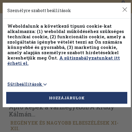
0
Toggle
Főmenü
Könyveink
navigation
Személyre szabott beállítások
Weboldalunk a következő típusú cookie-kat
alkalmazza: (1) weboldal működéséhez szükséges
technikai cookie, (2) funkcionális cookie, amely a
szolgáltatás igénybe vételét teszi az Ön számára
könnyebbé és gyorsabbá, (3) marketing cookie,
Válogasson több mint 1.000.000 kiadványunk közül
10-
amely alapján személyre szabott hirdetésekkel
100% kedvezménnyel!
kereshetjük meg Önt.
A sütiszabályzatunkat itt
érheti el.
Sütibeállítások
Vissza az előző oldalra
Válasszon példányt
HOZZÁJÁRULOK
Apró képek a vármegyéből/
A Krúdy
Kálmán...
REGÉNYEK ÉS NAGYOBB ELBESZÉLÉSEK XI-
XII.