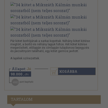
Pár kötet borítójának a sarkai kopottak. Néhány kötet kötése
megtört, a borító és néhány lapjuk foltos. Két kötet kötése
megerősített, előlapján és címlapján tulajdonosi bejegyzés
és pecsétnyom található, egy kötet gerince javított.
A lapélek színezettek.
Állapot:
Jó
KOSÁRBA
98.000
,-Ft
490
pont kapható
TARTALOM