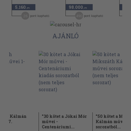
5.160
98.000
8.4
,-Ft
,-Ft
26
490
pont kapható
pont kapható
AJÁNLÓ
záth Kálmán
"30 kötet a Jókai Mór
"50 kötet a Miks
 1-67.
művei -
Kálmán művei
Centenáriumi...
sorozatból...