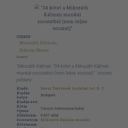
SZERZŐ
Mikszáth Kálmán
Rubinyi Mózes
Budapest
'Mikszáth Kálmán: "34 kötet a Mikszáth Kálmán
munkái sorozatból (nem teljes sorozat)" ' összes
példány
Kiadó:
Révai Testvérek Irodalmi Int. R.-T.
Kiadás
Budapest
helye:
Kiadás éve:
Kötés
Vászon Gottermayer kötés
típusa:
Oldalszám:
8.857
oldal
Sorozatcím:
Mikszáth Kálmán munkái
Kötetszám: