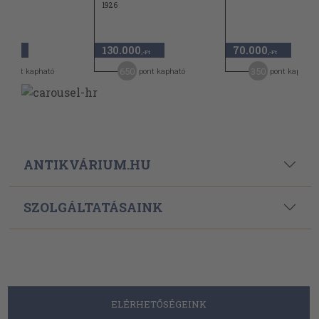
1926
0
130.000
70.000
,-Ft
,-Ft
,-Ft
0
650
350
pont kapható
pont kapható
pont kapható
ANTIKVÁRIUM.HU
SZOLGÁLTATÁSAINK
ELÉRHETŐSÉGEINK