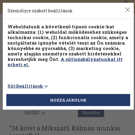
0
Toggle
Főmenü
Könyveink
navigation
Személyre szabott beállítások
Weboldalunk a következő típusú cookie-kat
alkalmazza: (1) weboldal működéséhez szükséges
technikai cookie, (2) funkcionális cookie, amely a
szolgáltatás igénybe vételét teszi az Ön számára
könnyebbé és gyorsabbá, (3) marketing cookie,
amely alapján személyre szabott hirdetésekkel
kereshetjük meg Önt.
A sütiszabályzatunkat itt
érheti el.
Sütibeállítások
Vissza az előző oldalra
HOZZÁJÁRULOK
98.000
Kosárba
,-Ft
"34 kötet a Mikszáth Kálmán munkái