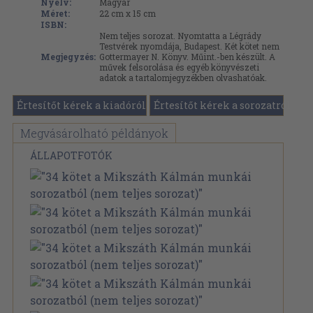
Nyelv:
Magyar
Méret:
22 cm x 15 cm
ISBN:
Nem teljes sorozat. Nyomtatta a Légrády
Testvérek nyomdája, Budapest. Két kötet nem
Megjegyzés:
Gottermayer N. Könyv. Műint.-ben készült. A
művek felsorolása és egyéb könyvészeti
adatok a tartalomjegyzékben olvashatóak.
Értesítőt kérek a kiadóról
Értesítőt kérek a sorozatról
Megvásárolható példányok
ÁLLAPOTFOTÓK