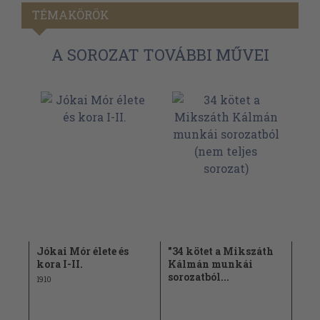
TÉMAKÖRÖK
A SOROZAT TOVÁBBI MŰVEI
Jókai Mór élete és
"34 kötet a Mikszáth
Tav
kora I-II.
Kálmán munkái
1903
sorozatból...
1910