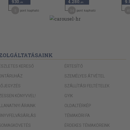
930
4.280
9.
,-Ft
,-Ft
5
34
4
pont kapható
pont kapható
ZOLGÁLTATÁSAINK
ÉSZLETES KERESŐ
ÉRTESÍTŐ
ONTÁRUHÁZ
SZEMÉLYES ÁTVÉTEL
LŐJEGYZÉS
SZÁLLÍTÁSI FELTÉTELEK
IZESSEN KÖNYVVEL!
GYIK
ILLANATNYI ÁRAINK
OLDALTÉRKÉP
ÖNYVFELVÁSÁRLÁS
TÉMAKÖRI FA
SOMAGKÖVETÉS
ÉRDEKES TÉMAKÖREINK