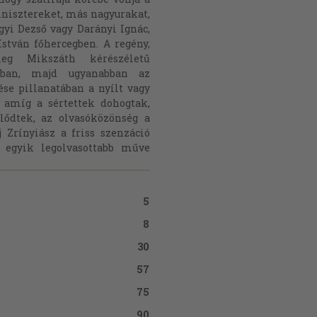
inisztereket, más nagyurakat,
gyi Dezső vagy Darányi Ignác,
István főhercegben. A regény,
eg Mikszáth kérészéletű
apban, majd ugyanabban az
se pillanatában a nyílt vagy
 amíg a sértettek dohogtak,
lődtek, az olvasóközönség a
 Zrínyiász a friss szenzáció
h egyik legolvasottabb műve
5
8
30
57
75
90