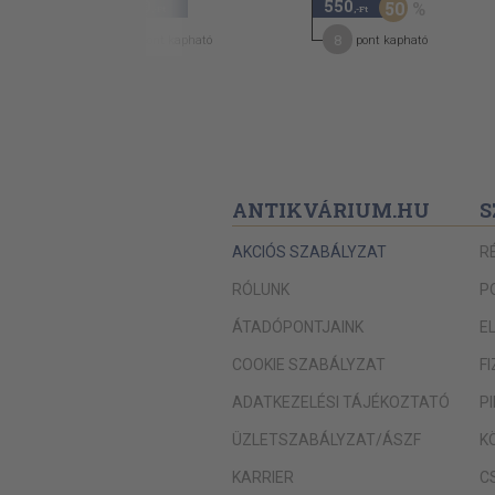
4.280
550
50
,-Ft
,-Ft
21
8
pont kapható
pont kapható
ANTIKVÁRIUM.HU
S
AKCIÓS SZABÁLYZAT
R
RÓLUNK
P
ÁTADÓPONTJAINK
E
COOKIE SZABÁLYZAT
F
ADATKEZELÉSI TÁJÉKOZTATÓ
P
ÜZLETSZABÁLYZAT/ÁSZF
K
KARRIER
C