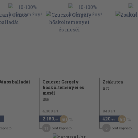
ános balladái
Czuczor Gergely
Zsákutca
hőskölteményei és
1973
meséi
1886
4.360 Ft
840 Ft
2.180
420
50
50
,-Ft
,-Ft
11
6
kapható
pont kapható
pont kapható