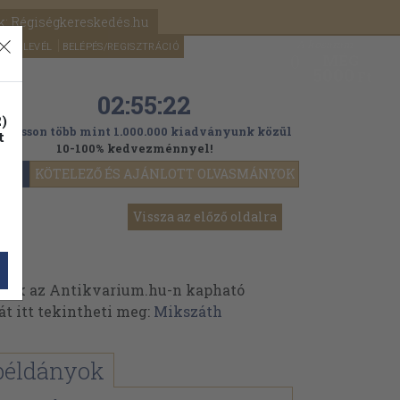
k: Régiségkereskedés.hu
A kosaram
HÍRLEVÉL
BELÉPÉS/REGISZTRÁCIÓ
MÉG
0
5000
Ft
02:55:21
)
ogasson több mint 1.000.000 kiadványunk közül
t
10-100% kedvezménnyel!
YOK
KÖTELEZŐ ÉS AJÁNLOTT OLVASMÁNYOK
Vissza az előző oldalra
ek az Antikvarium.hu-n kapható
át itt tekintheti meg:
Mikszáth
k
példányok