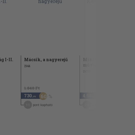
g I-II.
Mácsik, a nagyerejű
Mikszáth Kálmán
művei IX.
1944
1970
1.840 Ft
730
4.580
60
,-Ft
,-Ft
11
23
pont kapható
pont kapható