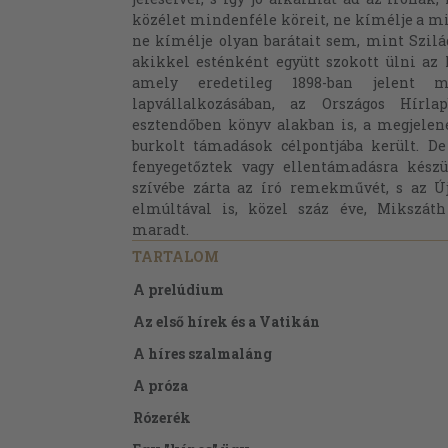
közélet mindenféle köreit, ne kímélje a m
ne kímélje olyan barátait sem, mint Szilá
akikkel esténként együtt szokott ülni az 
amely eredetileg 1898-ban jelent m
lapvállalkozásában, az Országos Hírl
esztendőben könyv alakban is, a megjelené
burkolt támadások célpontjába került. De
fenyegetőztek vagy ellentámadásra készü
szívébe zárta az író remekművét, s az Új
elmúltával is, közel száz éve, Mikszát
maradt.
TARTALOM
A prelúdium
Az első hírek és a Vatikán
A híres szalmaláng
A próza
Rózerék