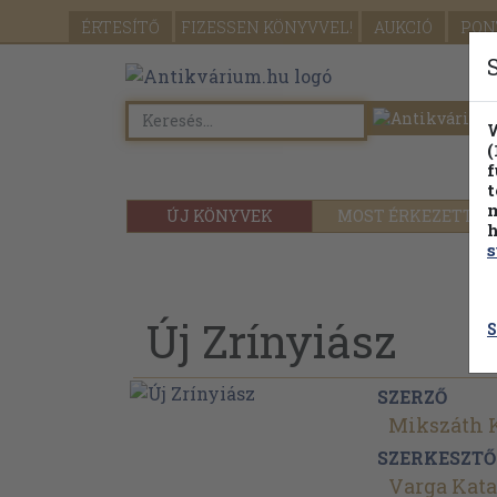
ÉRTESÍTŐ
FIZESSEN
KÖNYVVEL!
AUKCIÓ
PON
W
(
f
t
m
ÚJ KÖNYVEK
MOST ÉRKEZETT
h
s
Új Zrínyiász
S
SZERZŐ
Mikszáth 
SZERKESZTŐ
Varga Kata