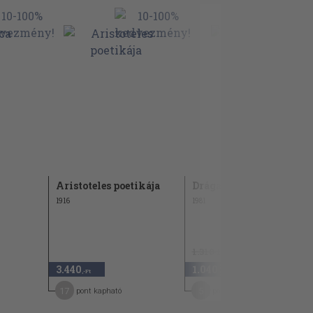
Aristoteles poetikája
Drága illúzió
1916
1981
1.310 Ft
3.440
1.040
20
,-Ft
,-Ft
17
5
pont kapható
pont kapható