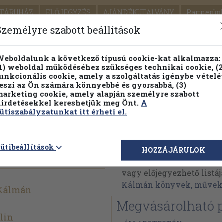
TÁRUHÁZ
ELŐJEGYZÉS
AJÁNDÉKUTALVÁNY
Partnerün
SZÁLLÍTÁS
SEGÍTSÉG
Személyre szabott beállítások
Részletes kereső
Témaköri fa
eboldalunk a következő típusú cookie-kat alkalmazza:
1) weboldal működéséhez szükséges technikai cookie, (2
Vál
unkcionális cookie, amely a szolgáltatás igénybe vételé
eszi az Ön számára könnyebbé és gyorsabbá, (3)
arketing cookie, amely alapján személyre szabott
PILLANATNYI ÁRAINK
FENNTARTHATÓ OLVASMÁN
irdetésekkel kereshetjük meg Önt.
A
ütiszabályzatunkat itt érheti el.
Mikszáth Kálmán
ütibeállítások
HOZZÁJÁRULOK
Mikszáth Kálmán művein
vagy előjegyezhető listáj
Kálmán könyvek, műve
Kálmán
Megvásárolható 
lin