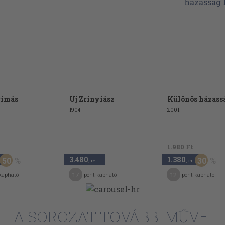
rimás
Uj Zrinyiász
Különös házassá
1904
2001
1.980 Ft
3.480
1.380
50
30
,-Ft
,-Ft
17
12
kapható
pont kapható
pont kapható
A SOROZAT TOVÁBBI MŰVEI