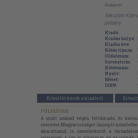
Budapest
'Mikszáth Kálmá
példány
Kiadó:
Kiadás helye:
Kiadás éve:
Kötés típusa:
Oldalszám:
Sorozatcím:
Kötetszám:
Nyelv:
Méret:
ISBN:
Értesítőt kérek a kiadóról
Értesít
FÜLSZÖVEG
A múlt század végén feltámadó, és katon
ezeréves Magyarországot ünneplő közéletbe c
akaratlanul is szembekerül a társadalo
jeleseivel, s így jó alkalmat ad az írónak,