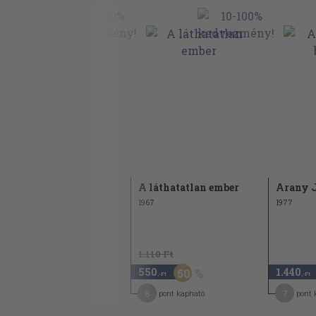
A jacaranda-fa I-II.
A láthatatlan ember
Arany J
1959
1967
1977
1.110 Ft
980
550
1.440
50
,-Ft
,-Ft
,-Ft
8
8
7
pont kapható
pont kapható
pont 