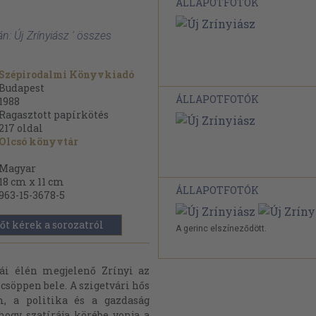
ÁLLAPOTFOTÓK
n: Új Zrínyiász ' összes
Szépirodalmi Könyvkiadó
Budapest
ÁLLAPOTFOTÓK
1988
Ragasztott papírkötés
217
oldal
Olcsó könyvtár
Magyar
18 cm x 11 cm
ÁLLAPOTFOTÓK
963-15-3678-5
őt kérek a sorozatról
A gerinc elszíneződött.
ái élén megjelenő Zrínyi az
söppen bele. A szigetvári hős
m, a politika és a gazdaság
 hogy szatírája körébe vonja a