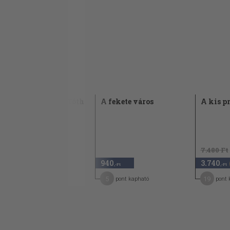
A Noszty fiu esete Tóth
A fekete város
A kis p
Marival I-III.
1933
2.140 Ft
7.480 Ft
1.070
940
3.740
50
,-Ft
,-Ft
,-Ft
16
5
19
pont kapható
pont kapható
pont 