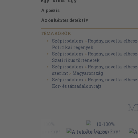
Egy "kínos" ügy
A poézis
Az önkéntes detektív
A katasztrófa
TÉMAKÖRÖK
A Parlament
Szépirodalom
>
Regény, novella, elbesz
Politikai regények
A megoldás
Szépirodalom
>
Regény, novella, elbesz
Epilóg
Szatirikus történetek
Szépirodalom
>
Regény, novella, elbesz
szerint
>
Magyarország
Szépirodalom
>
Regény, novella, elbesz
Kor- és társadalomrajz
M