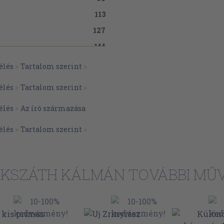
113
127
144
172
élés
>
Tartalom szerint
>
190
élés
>
Tartalom szerint
>
210
élés
>
Az író származása
élés
>
Tartalom szerint
>
IKSZÁTH KÁLMÁN TOVÁBBI MŰV