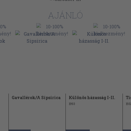
AJÁNLÓ
Gavallérok/A Sipsirica
Különös házasság I-II.
Ti
1993
193