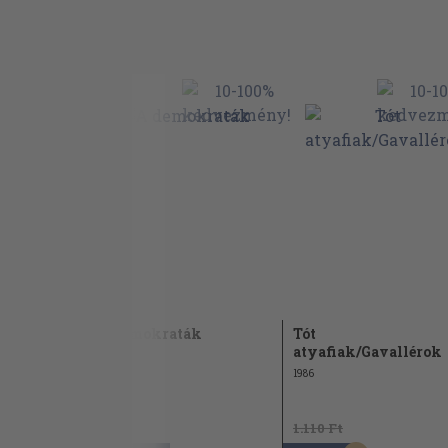
A demokraták
Tót
atyafiak/Gavallérok
A németke
1986
1.110 Ft