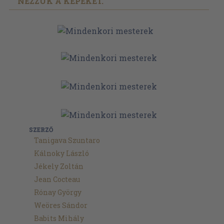
NÉZZÜK A KÉPEKET."
SZERZŐ
Tanigava Szuntaro
Kálnoky László
Jékely Zoltán
Jean Cocteau
Rónay György
Weöres Sándor
Babits Mihály