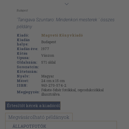
Budapest
'Tanigava Szuntaro: Mindenkori mesterek ' összes
példány
Kiadó:
Magvető Könyvkiadó
Kiadás
Budapest
helye:
Kiadás éve:
1977
Kötés
Vászon
típusa:
Oldalszám:
571
oldal
Sorozatcím:
Kötetszám:
Nyelv:
Magyar
Méret:
24 cm x 15 cm
ISBN:
963-270-574-2
Fekete-fehér fotókkal, reprodukciókkal
Megjegyzés:
illusztrálva.
Értesítőt kérek a kiadóról
Megvásárolható példányok
ÁLLAPOTFOTÓK