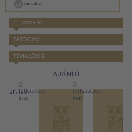
29
pont kapható
FÜLSZÖVEG
TARTALOM
TÉMAKÖRÖK
AJÁNLÓ