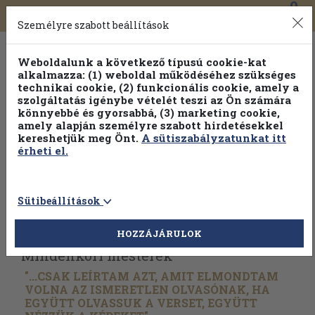
0
Toggle
Főmenü
Könyveink
navigation
Személyre szabott beállítások
Weboldalunk a következő típusú cookie-kat
alkalmazza: (1) weboldal működéséhez szükséges
technikai cookie, (2) funkcionális cookie, amely a
szolgáltatás igénybe vételét teszi az Ön számára
könnyebbé és gyorsabbá, (3) marketing cookie,
amely alapján személyre szabott hirdetésekkel
kereshetjük meg Önt.
A sütiszabályzatunkat itt
érheti el.
Sütibeállítások
Vissza az előző oldalra
Válasszon példányt
HOZZÁJÁRULOK
Mindenkori mesterek
"...CSAK LEÍRTAM AZT, AMIT ELMONDTAM
VOLNA AZ ISMERETLEN OLVASÓNAK, HA
EGYÜTT OLVASSUK A VERSET, EGYÜTT