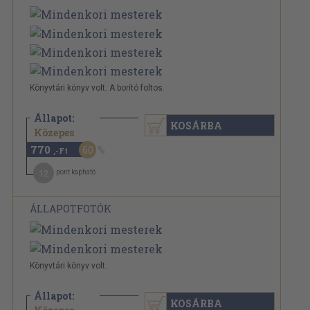
Könyvtári könyv volt. A borító foltos.
Állapot:
KOSÁRBA
1.940 Ft
Közepes
770
60
,-Ft
12
pont kapható
ÁLLAPOTFOTÓK
Könyvtári könyv volt.
Állapot:
KOSÁRBA
1.940 Ft