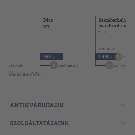
prém
Pécs
Szombathely az
ezredfordulón
1975
2001
2.980 Ft
960
1.490
50
-Ft
,-Ft
,-Ft
4
8
22
pont kapható
pont kapható
pont kapható
ANTIKVÁRIUM.HU
SZOLGÁLTATÁSAINK