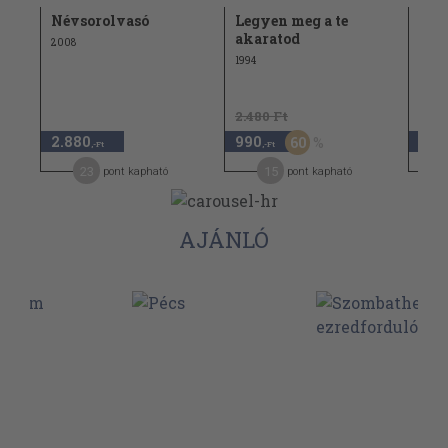
Névsorolvasó
Legyen meg a te
Bud
akaratod
2008
1980
1994
2.480 Ft
2.880
990
1.9
60
,-Ft
,-Ft
23
15
pont kapható
pont kapható
AJÁNLÓ