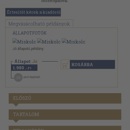
összefoglalóval.
Értesítőt kérek a kiadóról
Megvásárolható példányok
ÁLLAPOTFOTÓK
Jó állapotú példány.
Állapot:
Jó
KOSÁRBA
1.980
,-Ft
30
pont kapható
ELŐSZÓ
TARTALOM