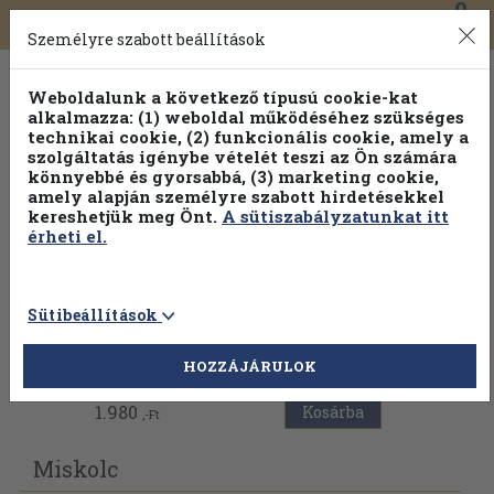
0
Toggle
Főmenü
Könyveink
navigation
Személyre szabott beállítások
Weboldalunk a következő típusú cookie-kat
alkalmazza: (1) weboldal működéséhez szükséges
technikai cookie, (2) funkcionális cookie, amely a
szolgáltatás igénybe vételét teszi az Ön számára
könnyebbé és gyorsabbá, (3) marketing cookie,
amely alapján személyre szabott hirdetésekkel
kereshetjük meg Önt.
A sütiszabályzatunkat itt
érheti el.
Sütibeállítások
Vissza az előző oldalra
HOZZÁJÁRULOK
1.980
Kosárba
,-Ft
Miskolc