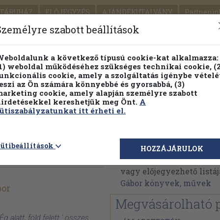
TÁRUHÁZ
ELŐJEGYZÉS
AJÁNDÉKUTALVÁNY
Partnerün
SZÁLLÍTÁS
SEGÍTSÉG
Személyre szabott beállítások
1.
Részletes kereső
Témaköri fa
eboldalunk a következő típusú cookie-kat alkalmazza:
1) weboldal működéséhez szükséges technikai cookie, (2
KIADV
unkcionális cookie, amely a szolgáltatás igénybe vételé
LEGNA
eszi az Ön számára könnyebbé és gyorsabbá, (3)
arketing cookie, amely alapján személyre szabott
PILLANATNYI ÁRAINK
FENNTARTHATÓ OLVASMÁN
irdetésekkel kereshetjük meg Önt.
A
ütiszabályzatunkat itt érheti el.
tt
Mocsár Gábor
ütibeállítások
HOZZÁJÁRULOK
Mocsár Gábor műveinek 
vagy előjegyezhető listáj
Gábor könyvek, művek
bor
Megvásárolható 
g alatt, föld felett ' összes