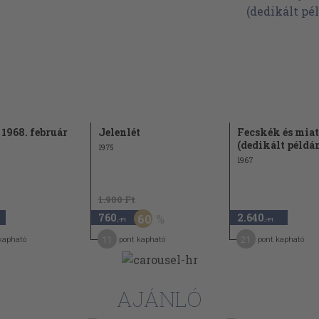
 1968. február
Jelenlét
Fecskék és mia
(dedikált példá
1975
1967
1.900 Ft
760
2.640
60
,-Ft
,-Ft
11
21
kapható
pont kapható
pont kapható
AJÁNLÓ