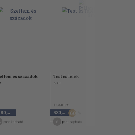
ellem és századok
Test és lélek
Halálugrá
és haladó
2
1970
1983
1.340 Ft
1.140 Ft
980
530
570
60
50
,-Ft
,-Ft
,-Ft
6
8
9
pont kapható
pont kapható
pont kap