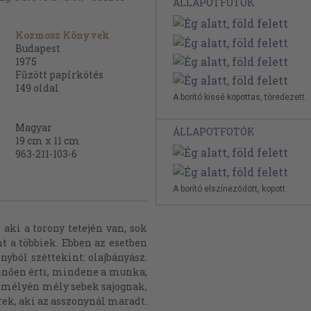
ÁLLAPOTFOTÓK
Kozmosz Könyvek
Budapest
1975
Fűzött papírkötés
149
oldal
A borító kissé kopottas, töredezett.
Magyar
ÁLLAPOTFOTÓK
19 cm x 11 cm
963-211-103-6
A borító elszíneződött, kopott.
, aki a torony tetején van, sok
 a többiek. Ebben az esetben
onyból széttekint: olajbányász.
nően érti, mindene a munka,
íve mélyén mély sebek sajognak,
erek, aki az asszonynál maradt.