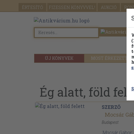
ÉRTESÍTŐ
FIZESSEN
KÖNYVVEL!
AUKCIÓ
PON
W
(
f
t
m
ÚJ KÖNYVEK
MOST ÉRKEZETT
h
s
Ég alatt, föld fele
S
SZERZŐ
Mocsár Gá
Budapest
'Mocsár Gábor: É