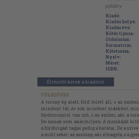
példány
Kiadó:
Kiadás helye:
Kiadás éve:
Kötés típusa:
Oldalszám:
Sorozatcím:
Kötetszám:
Nyelv:
Méret:
ISBN:
Értesítőt kérek a kiadóról
FÜLSZÖVEG
A torony ég alatt, föld felett áll, s az ember
mindent lát, és sok mindent másként, mint
fúrótoronyról van szó, s az ember, aki a tor
De annak sem akármilyen. A munkáját kitű
a fúróbrigád tagjai pedig a barátai. De a sz
a múlt sebei: az asszony, aki elhagyta, s a gy