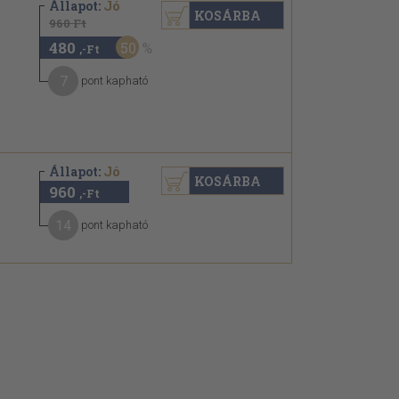
Állapot:
Jó
KOSÁRBA
960 Ft
480
50
,-Ft
7
pont kapható
Állapot:
Jó
KOSÁRBA
960
,-Ft
14
pont kapható