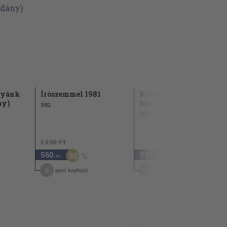
tyánk
Írószemmel 1981
Kerek egymillió
ny)
(dedikált példány)
1982
1968
1.130 Ft
560
3.860
50
,-Ft
,-Ft
8
19
pont kapható
pont kapható