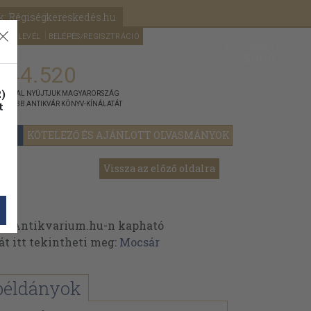
k: Régiségkereskedés.hu
A kosaram
HÍRLEVÉL
BELÉPÉS/REGISZTRÁCIÓ
MÉG
0
5000
Ft
144.520
)
ÁNNYAL NYÚJTJUK MAGYARORSZÁG
t
GYOBB ANTIKVÁR KÖNYV-KÍNÁLATÁT
YOK
KÖTELEZŐ ÉS AJÁNLOTT OLVASMÁNYOK
Vissza az előző oldalra
az Antikvarium.hu-n kapható
át itt tekintheti meg:
Mocsár
példányok