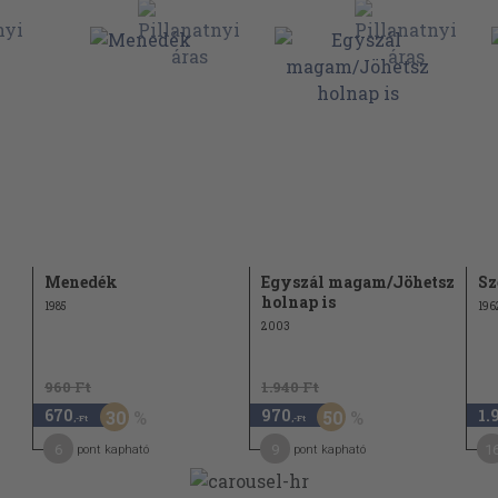
Menedék
Egyszál magam/Jöhetsz
Sz
holnap is
1985
196
2003
960 Ft
1.940 Ft
670
970
1.
30
50
,-Ft
,-Ft
6
9
1
pont kapható
pont kapható