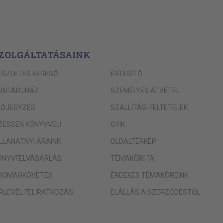
ZOLGÁLTATÁSAINK
ÉSZLETES KERESŐ
ÉRTESÍTŐ
ONTÁRUHÁZ
SZEMÉLYES ÁTVÉTEL
LŐJEGYZÉS
SZÁLLÍTÁSI FELTÉTELEK
IZESSEN KÖNYVVEL!
GYIK
ILLANATNYI ÁRAINK
OLDALTÉRKÉP
ÖNYVFELVÁSÁRLÁS
TÉMAKÖRI FA
SOMAGKÖVETÉS
ÉRDEKES TÉMAKÖREINK
ÍRLEVÉL FELIRATKOZÁS
ELÁLLÁS A SZERZŐDÉSTŐL