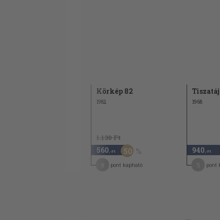
Magyar Sajtó 1956.
Körkép 82
Tiszatáj
május
1982
1968
1956
1.130 Ft
980
560
940
50
,-Ft
,-Ft
,-Ft
5
8
5
pont kapható
pont kapható
pont 