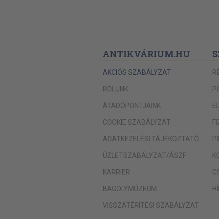
ANTIKVÁRIUM.HU
S
AKCIÓS SZABÁLYZAT
R
RÓLUNK
P
ÁTADÓPONTJAINK
E
COOKIE SZABÁLYZAT
F
ADATKEZELÉSI TÁJÉKOZTATÓ
P
ÜZLETSZABÁLYZAT/ÁSZF
K
KARRIER
C
BAGOLYMÚZEUM
H
VISSZATÉRÍTÉSI SZABÁLYZAT