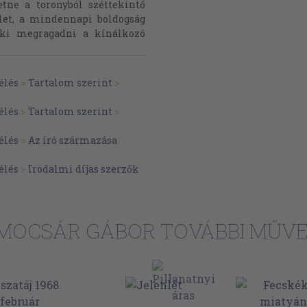
tne a toronyból széttekintő
élet, a mindennapi boldogság
neki megragadni a kínálkozó
élés
>
Tartalom szerint
>
élés
>
Tartalom szerint
>
élés
>
Az író származása
élés
>
Irodalmi díjas szerzők
MOCSÁR GÁBOR TOVÁBBI MŰVE