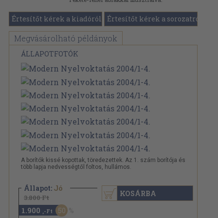
Értesítőt kérek a kiadóról
Értesítőt kérek a sorozatról
Megvásárolható példányok
ÁLLAPOTFOTÓK
A borítók kissé kopottak, töredezettek. Az 1. szám borítója és
több lapja nedvességtől foltos, hullámos.
Állapot:
Jó
KOSÁRBA
3.800 Ft
1.900
50
,-Ft