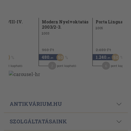
999/III-IV.
Modern Nyelvoktatás
Porta Lingua 20
2003/2-3.
2005
2003
Ft
960 Ft
2.480 Ft
480
1.240
50
50
50
,-Ft
,-Ft
2
6
pont kapható
pont kapható
pont kapható
ANTIKVÁRIUM.HU
SZOLGÁLTATÁSAINK