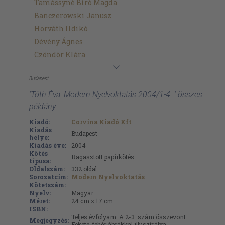
Tamássyné Bíró Magda
Banczerowski Janusz
Horváth Ildikó
Dévény Ágnes
Czöndör Klára
Budapest
'Tóth Éva: Modern Nyelvoktatás 2004/1-4. ' összes
példány
Kiadó:
Corvina Kiadó Kft
Kiadás
Budapest
helye:
Kiadás éve:
2004
Kötés
Ragasztott papírkötés
típusa:
Oldalszám:
332
oldal
Sorozatcím:
Modern Nyelvoktatás
Kötetszám:
Nyelv:
Magyar
Méret:
24 cm x 17 cm
ISBN:
Teljes évfolyam. A 2-3. szám összevont.
Megjegyzés:
Fekete-fehér ábrákkal illusztrálva.