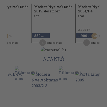
rn Nyelvoktatás
Modern Nyelvoktatás
Modern Nyelvok
4.
2015. december
2004/1-4.
2015
2004
t
3.800 Ft
880
1.900
50
50
,-Ft
,-Ft
4
10
pont kapható
pont kapható
pont kapható
AJÁNLÓ