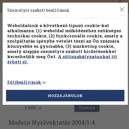
0
Toggle
Főmenü
Könyveink
navigation
Személyre szabott beállítások
Weboldalunk a következő típusú cookie-kat
alkalmazza: (1) weboldal működéséhez szükséges
technikai cookie, (2) funkcionális cookie, amely a
szolgáltatás igénybe vételét teszi az Ön számára
könnyebbé és gyorsabbá, (3) marketing cookie,
amely alapján személyre szabott hirdetésekkel
kereshetjük meg Önt.
A sütiszabályzatunkat itt
érheti el.
Sütibeállítások
Vissza az előző oldalra
HOZZÁJÁRULOK
1.900
Kosárba
,-Ft
Modern Nyelvoktatás 2004/
1-4.