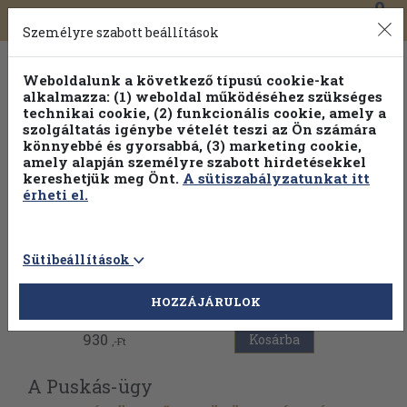
0
Toggle
Főmenü
Könyveink
navigation
Személyre szabott beállítások
Weboldalunk a következő típusú cookie-kat
alkalmazza: (1) weboldal működéséhez szükséges
technikai cookie, (2) funkcionális cookie, amely a
szolgáltatás igénybe vételét teszi az Ön számára
könnyebbé és gyorsabbá, (3) marketing cookie,
amely alapján személyre szabott hirdetésekkel
kereshetjük meg Önt.
A sütiszabályzatunkat itt
érheti el.
Sütibeállítások
Vissza az előző oldalra
HOZZÁJÁRULOK
930
Kosárba
,-Ft
A Puskás-ügy