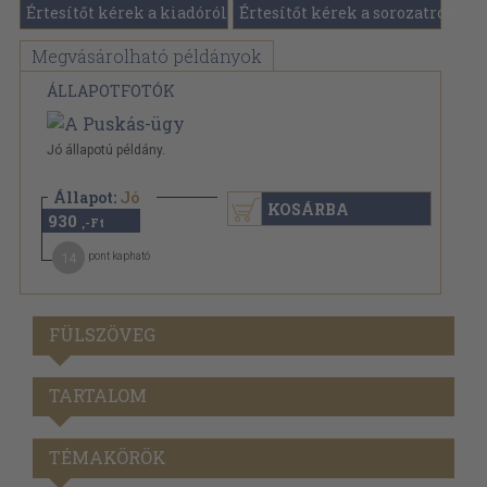
Értesítőt kérek a kiadóról
Értesítőt kérek a sorozatról
Megvásárolható példányok
ÁLLAPOTFOTÓK
Jó állapotú példány.
Állapot:
Jó
KOSÁRBA
930
,-Ft
14
pont kapható
FÜLSZÖVEG
TARTALOM
TÉMAKÖRÖK