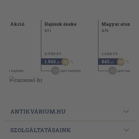
mfor Akció
Hajósok éneke
Magyar atom
1971
1978
2.780 Ft
1.680 Ft
1.940
840
30
50
,-Ft
,-Ft
3
17
13
pont kapható
pont kapható
pont kapható
ANTIKVÁRIUM.HU
SZOLGÁLTATÁSAINK