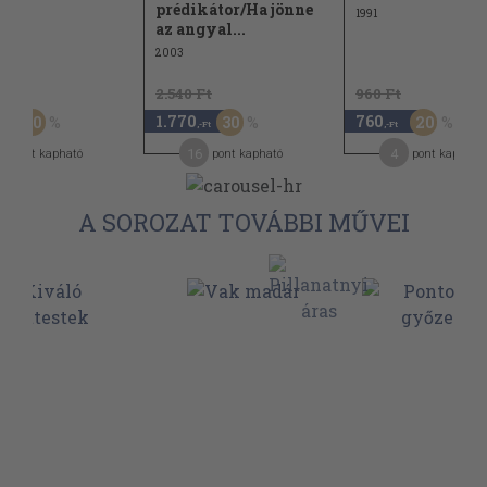
prédikátor/Ha jönne
1991
az angyal...
2003
Ft
2.540 Ft
960 Ft
1.770
760
30
30
20
,-Ft
,-Ft
,-Ft
3
16
4
pont kapható
pont kapható
pont kapható
A SOROZAT TOVÁBBI MŰVEI