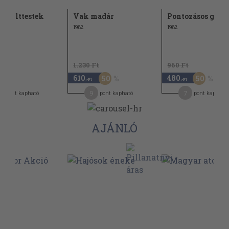
ó holttestek
Vak madár
Pontozásos győz
1982
1982
1.230 Ft
960 Ft
610
480
50
50
,-Ft
,-Ft
9
7
pont kapható
pont kapható
pont kapható
AJÁNLÓ