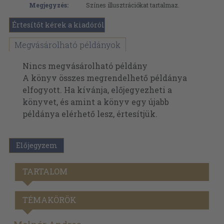
Megjegyzés:
Színes illusztrációkat tartalmaz.
Értesítőt kérek a kiadóról
Megvásárolható példányok
Nincs megvásárolható példány
A könyv összes megrendelhető példánya
elfogyott. Ha kívánja, előjegyezheti a
könyvet, és amint a könyv egy újabb
példánya elérhető lesz, értesítjük.
Előjegyzem
TARTALOM
TÉMAKÖRÖK