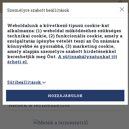
0
Toggle
Főmenü
Könyveink
navigation
Személyre szabott beállítások
Weboldalunk a következő típusú cookie-kat
alkalmazza: (1) weboldal működéséhez szükséges
technikai cookie, (2) funkcionális cookie, amely a
szolgáltatás igénybe vételét teszi az Ön számára
könnyebbé és gyorsabbá, (3) marketing cookie,
Válogasson több mint 1.000.000 kiadványunk közül
10-
amely alapján személyre szabott hirdetésekkel
100% kedvezménnyel!
kereshetjük meg Önt.
A sütiszabályzatunkat itt
érheti el.
Sütibeállítások
Vissza az előző oldalra
Válasszon példányt
HOZZÁJÁRULOK
Mesék a természetről