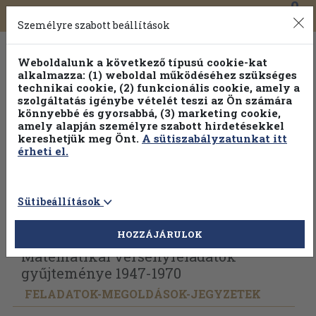
0
Toggle
Főmenü
Könyveink
navigation
Személyre szabott beállítások
Weboldalunk a következő típusú cookie-kat
alkalmazza: (1) weboldal működéséhez szükséges
technikai cookie, (2) funkcionális cookie, amely a
szolgáltatás igénybe vételét teszi az Ön számára
könnyebbé és gyorsabbá, (3) marketing cookie,
Válogasson több mint 1.000.000 kiadványunk közül
10-
amely alapján személyre szabott hirdetésekkel
100% kedvezménnyel!
kereshetjük meg Önt.
A sütiszabályzatunkat itt
érheti el.
Sütibeállítások
Vissza az előző oldalra
Válasszon példányt
HOZZÁJÁRULOK
Matematikai versenyfeladatok
gyűjteménye 1947-1970
FELADATOK-MEGOLDÁSOK-JEGYZETEK