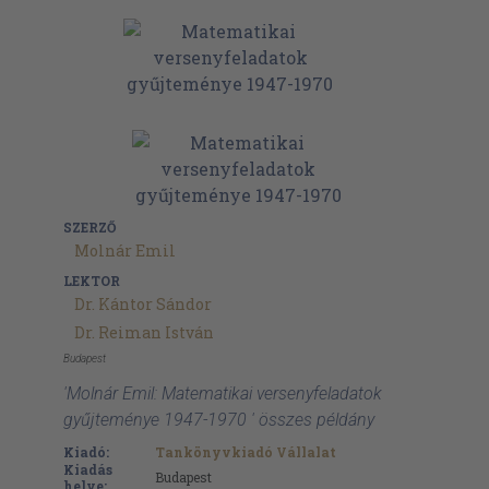
SZERZŐ
Molnár Emil
LEKTOR
Dr. Kántor Sándor
Dr. Reiman István
Budapest
'Molnár Emil: Matematikai versenyfeladatok
gyűjteménye 1947-1970 ' összes példány
Kiadó:
Tankönyvkiadó Vállalat
Kiadás
Budapest
helye: