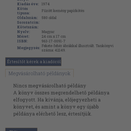
Kiadás éve:
1974
Kötés
Fűzött kemény papírkötés
típusa:
Oldalszám:
580
oldal
Sorozatcím:
Kötetszám:
Nyelv:
Magyar
Méret:
24 cm x 17 cm
ISBN:
963-17-0091-7
Fekete-fehér ábrákkal illusztrált. Tankönyvi
Megjegyzés:
száma: 42149.
Értesítőt kérek a kiadóról
Megvásárolható példányok
Nincs megvásárolható példány
A könyv összes megrendelhető példánya
elfogyott. Ha kívánja, előjegyezheti a
könyvet, és amint a könyv egy újabb
példánya elérhető lesz, értesítjük.