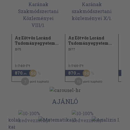
ok
Az Eötvös Loránd
Az Eötvös Loránd
Mat
Tudományegyetem...
Tudományegyetem...
1970
1975
1977
1970
1.740 Ft
1.740 Ft
870
870
1.9
50
50
,-Ft
,-Ft
7
13
pont kapható
pont kapható
AJÁNLÓ