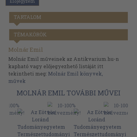
Előjegyzem
TARTALOM
TÉMAKÖRÖK
Molnár Emil
Molnár Emil műveinek az Antikvarium.hu-n
kapható vagy előjegyezhető listáját itt
tekintheti meg:
Molnár Emil könyvek,
művek
MOLNÁR EMIL TOVÁBBI MŰVEI