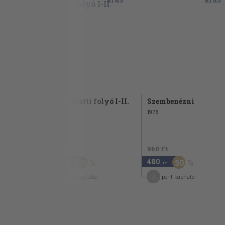
A földalatti folyó I-II.
Szembenézni
1978
1.840 Ft
960 Ft
920
480
50
50
,-Ft
,-Ft
8
7
pont kapható
pont kapható