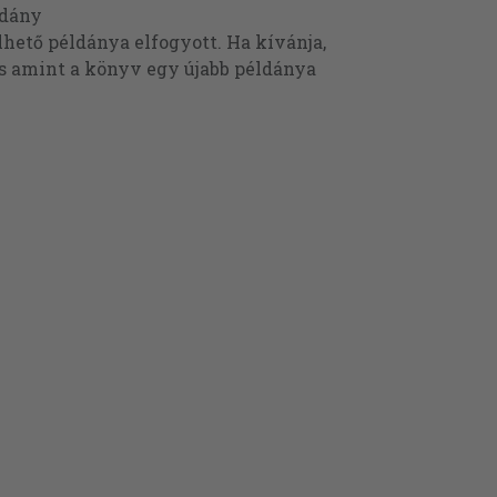
ldány
ető példánya elfogyott. Ha kívánja,
és amint a könyv egy újabb példánya