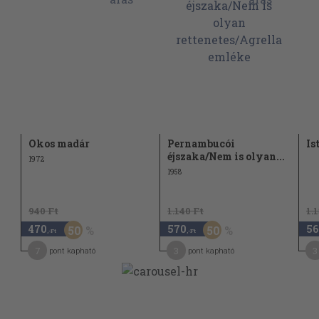
Okos madár
Pernambucói
Is
éjszaka/Nem is olyan...
1972
1958
940 Ft
1.140 Ft
1.
470
570
56
50
50
,-Ft
,-Ft
7
3
3
pont kapható
pont kapható