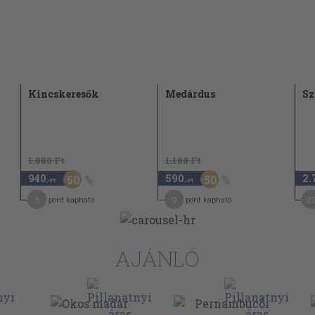
Kincskeresők
Medárdus
Sz
1.880 Ft
1.180 Ft
940
590
2.
50
50
,-Ft
,-Ft
5
9
2
pont kapható
pont kapható
AJÁNLÓ