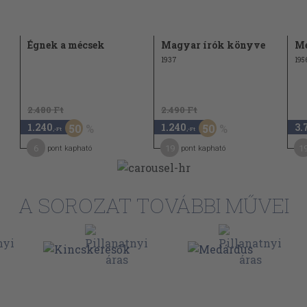
Égnek a mécsek
Magyar írók könyve
Me
1937
195
2.480 Ft
2.490 Ft
1.240
1.240
3.
50
50
,-Ft
,-Ft
6
19
1
pont kapható
pont kapható
A SOROZAT TOVÁBBI MŰVEI