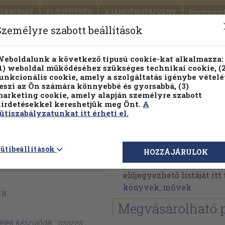
TÁRUHÁZ
ELŐJEGYZÉS
AJÁNDÉKUTALVÁNY
Partnerün
SZÁLLÍTÁS
SEGÍTSÉG
Személyre szabott beállítások
1.
Részletes kereső
Témaköri fa
eboldalunk a következő típusú cookie-kat alkalmazza:
1) weboldal működéséhez szükséges technikai cookie, (2
KIADV
unkcionális cookie, amely a szolgáltatás igénybe vételé
LEGNA
eszi az Ön számára könnyebbé és gyorsabbá, (3)
arketing cookie, amely alapján személyre szabott
PILLANATNYI ÁRAINK
FENNTARTHATÓ OLVASMÁN
irdetésekkel kereshetjük meg Önt.
A
ütiszabályzatunkat itt érheti el.
ik
Molnár Kata
ütibeállítások
HOZZÁJÁRULOK
Molnár Kata műveinek a
előjegyezhető listáját it
könyvek, művek
ta
Megvásárolható 
lélek készülődik ' összes