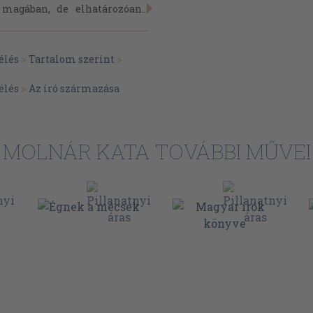
magában, de elhatározóan...
élés
>
Tartalom szerint
>
élés
>
Az író származása
MOLNÁR KATA TOVÁBBI MŰVEI