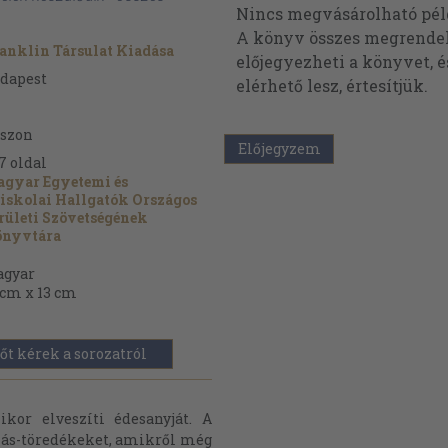
Nincs megvásárolható pé
A könyv összes megrendelh
anklin Társulat Kiadása
előjegyezheti a könyvet, 
dapest
elérhető lesz, értesítjük.
szon
Előjegyzem
7
oldal
gyar Egyetemi és
iskolai Hallgatók Országos
rületi Szövetségének
nyvtára
gyar
 cm x 13 cm
őt kérek a sorozatról
kor elveszíti édesanyját. A
ás-töredékeket, amikről még