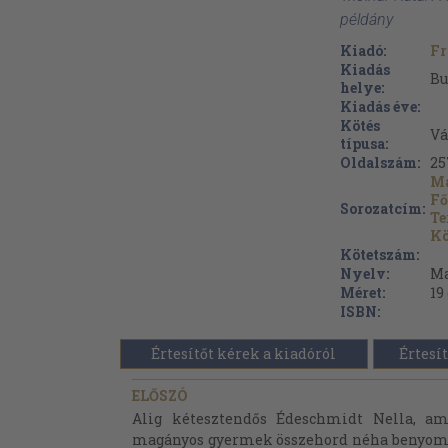
példány
Kiadó:
Fr
Kiadás
Bu
helye:
Kiadás éve:
Kötés
Vá
típusa:
Oldalszám:
25
Ma
Fő
Sorozatcím:
Te
Kö
Kötetszám:
Nyelv:
Ma
Méret:
19
ISBN:
Értesítőt kérek a kiadóról
Értesít
ELŐSZÓ
Alig kétesztendős Édeschmidt Nella, ami
magányos gyermek összehord néha benyom