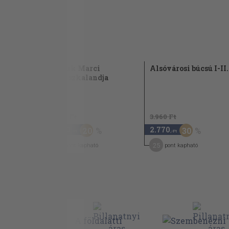
Kakuk Marci
Alsóvárosi búcsú I-II.
vadászkalandja
3.480 Ft
3.960 Ft
2.780
2.770
20
30
,-Ft
,-Ft
14
25
pont kapható
pont kapható