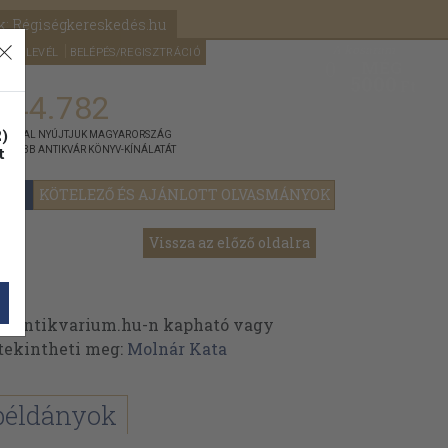
k: Régiségkereskedés.hu
A kosaram
HÍRLEVÉL
BELÉPÉS/REGISZTRÁCIÓ
MÉG
0
5000
Ft
144.782
)
ÁNNYAL NYÚJTJUK MAGYARORSZÁG
t
GYOBB ANTIKVÁR KÖNYV-KÍNÁLATÁT
YOK
KÖTELEZŐ ÉS AJÁNLOTT OLVASMÁNYOK
Vissza az előző oldalra
z Antikvarium.hu-n kapható vagy
t tekintheti meg:
Molnár Kata
példányok