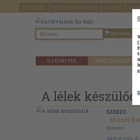
ÉRTESÍTŐ
FIZESSEN
KÖNYVVEL!
AUKCIÓ
PON
W
(
f
t
m
ÚJ KÖNYVEK
MOST ÉRKEZETT
h
s
A lélek készülőd
S
SZERZŐ
Molnár Ka
Budapest
'Molnár Kata: A 