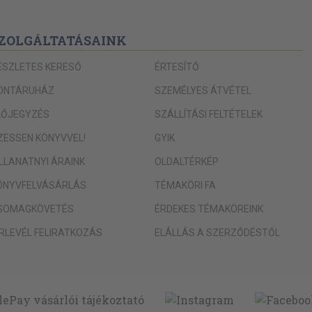
ZOLGÁLTATÁSAINK
ÉSZLETES KERESŐ
ÉRTESÍTŐ
ONTÁRUHÁZ
SZEMÉLYES ÁTVÉTEL
LŐJEGYZÉS
SZÁLLÍTÁSI FELTÉTELEK
IZESSEN KÖNYVVEL!
GYIK
ILLANATNYI ÁRAINK
OLDALTÉRKÉP
ÖNYVFELVÁSÁRLÁS
TÉMAKÖRI FA
SOMAGKÖVETÉS
ÉRDEKES TÉMAKÖREINK
ÍRLEVÉL FELIRATKOZÁS
ELÁLLÁS A SZERZŐDÉSTŐL