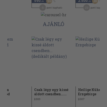
590
2.500
50
30
,-Ft
,-Ft
5
23
pont kapható
pont kapható
AJÁNLÓ
elmem
Csak légy egy kissé
Heilige Kühe im
ywood
áldott csendben......
Erzgebirge
2003
2007