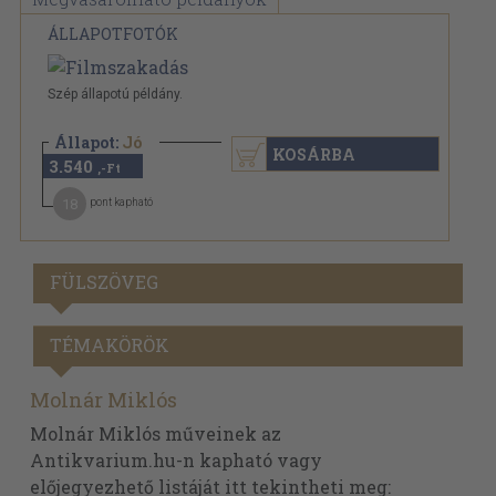
ÁLLAPOTFOTÓK
Szép állapotú példány.
Állapot:
Jó
KOSÁRBA
3.540
,-Ft
18
pont kapható
FÜLSZÖVEG
TÉMAKÖRÖK
Molnár Miklós
Molnár Miklós műveinek az
Antikvarium.hu-n kapható vagy
előjegyezhető listáját itt tekintheti meg: