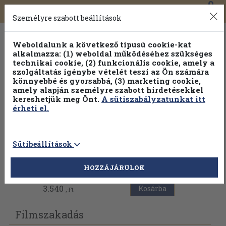
0
Toggle
Főmenü
Könyveink
navigation
Személyre szabott beállítások
Weboldalunk a következő típusú cookie-kat
alkalmazza: (1) weboldal működéséhez szükséges
technikai cookie, (2) funkcionális cookie, amely a
szolgáltatás igénybe vételét teszi az Ön számára
könnyebbé és gyorsabbá, (3) marketing cookie,
amely alapján személyre szabott hirdetésekkel
kereshetjük meg Önt.
A sütiszabályzatunkat itt
érheti el.
Sütibeállítások
Vissza az előző oldalra
HOZZÁJÁRULOK
3.540
Kosárba
,-Ft
Filmszakadás