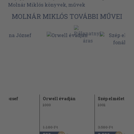
Molnár Miklós könyvek, művek
MOLNÁR MIKLÓS TOVÁBBI MŰVEI
a József
Orwell évadján
Szép elmélet fon
2000
2002
1.180 Ft
3.580 Ft