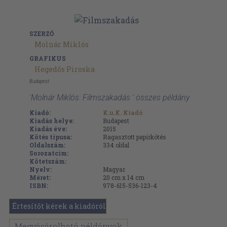
SZERZŐ
Molnár Miklós
GRAFIKUS
Hegedős Piroska
Budapest
'Molnár Miklós: Filmszakadás ' összes példány
Kiadó:
K.u.K. Kiadó
Kiadás helye:
Budapest
Kiadás éve:
2015
Kötés típusa:
Ragasztott papírkötés
Oldalszám:
334
oldal
Sorozatcím:
Kötetszám:
Nyelv:
Magyar
Méret:
20 cm x 14 cm
ISBN:
978-615-536-123-4
Értesítőt kérek a kiadóról
Megvásárolható példányok