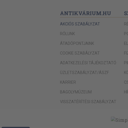
ANTIKVÁRIUM.HU
S
AKCIÓS SZABÁLYZAT
R
RÓLUNK
P
ÁTADÓPONTJAINK
E
COOKIE SZABÁLYZAT
F
ADATKEZELÉSI TÁJÉKOZTATÓ
P
ÜZLETSZABÁLYZAT/ÁSZF
K
KARRIER
C
BAGOLYMÚZEUM
H
VISSZATÉRÍTÉSI SZABÁLYZAT