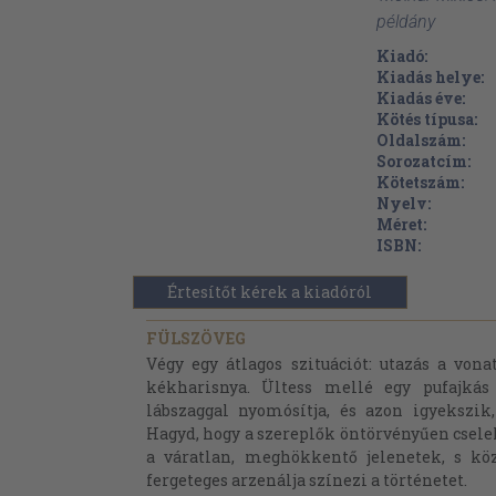
példány
Kiadó:
Kiadás helye:
Kiadás éve:
Kötés típusa:
Oldalszám:
Sorozatcím:
Kötetszám:
Nyelv:
Méret:
ISBN:
Értesítőt kérek a kiadóról
FÜLSZÖVEG
Végy egy átlagos szituációt: utazás a vonat
kékharisnya. Ültess mellé egy pufajkás p
lábszaggal nyomósítja, és azon igyekszik
Hagyd, hogy a szereplők öntörvényűen csel
a váratlan, meghökkentő jelenetek, s kö
fergeteges arzenálja színezi a történetet.