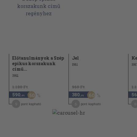
Előtanulmányok a Szép
Jel
Ke
epikus korszakunk
1981
198
című...
1982
1.180 Ft
960 Ft
1.
590
380
56
50
60
,-Ft
,-Ft
9
6
8
pont kapható
pont kapható