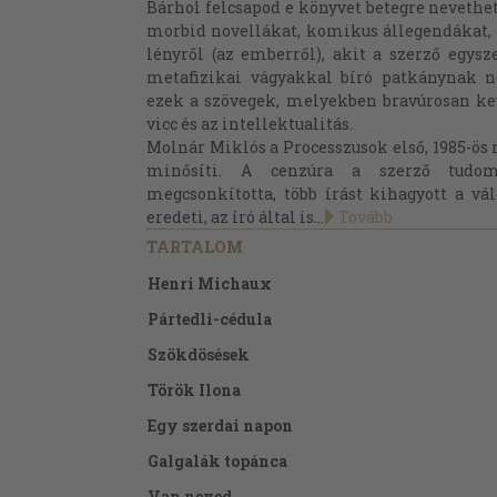
Bárhol felcsapod e könyvet betegre neveth
morbid novellákat, komikus állegendákat, 
lényről (az emberről), akit a szerző egys
metafizikai vágyakkal bíró patkánynak 
ezek a szövegek, melyekben bravúrosan kev
vicc és az intellektualitás.
Molnár Miklós a Processzusok első, 1985-ö
minősíti. A cenzúra a szerző tudom
megcsonkította, több írást kihagyott a vá
eredeti, az író által is...
Tovább
TARTALOM
Henri Michaux
Pártedli-cédula
Szökdösések
Török Ilona
Egy szerdai napon
Galgalák topánca
Van neved