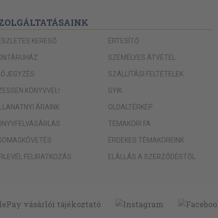
ZOLGÁLTATÁSAINK
ÉSZLETES KERESŐ
ÉRTESÍTŐ
ONTÁRUHÁZ
SZEMÉLYES ÁTVÉTEL
LŐJEGYZÉS
SZÁLLÍTÁSI FELTÉTELEK
IZESSEN KÖNYVVEL!
GYIK
ILLANATNYI ÁRAINK
OLDALTÉRKÉP
ÖNYVFELVÁSÁRLÁS
TÉMAKÖRI FA
SOMAGKÖVETÉS
ÉRDEKES TÉMAKÖREINK
ÍRLEVÉL FELIRATKOZÁS
ELÁLLÁS A SZERZŐDÉSTŐL