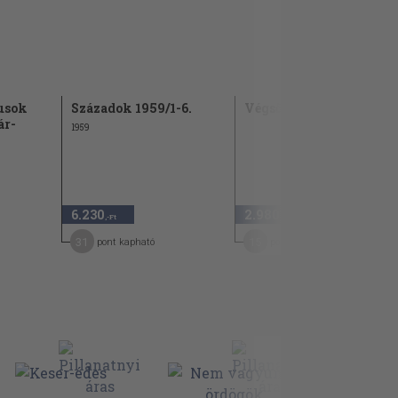
usok
Századok 1959/1-6.
Végső forgatás
ár-
1959
6.230
2.980
,-Ft
,-Ft
31
15
pont kapható
pont kapható