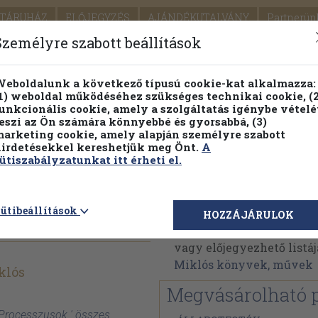
TÁRUHÁZ
ELŐJEGYZÉS
AJÁNDÉKUTALVÁNY
Partnerün
SZÁLLÍTÁS
SEGÍTSÉG
Személyre szabott beállítások
1.
Részletes kereső
Témaköri fa
eboldalunk a következő típusú cookie-kat alkalmazza:
1) weboldal működéséhez szükséges technikai cookie, (2
KIADV
unkcionális cookie, amely a szolgáltatás igénybe vételé
LEGNA
eszi az Ön számára könnyebbé és gyorsabbá, (3)
arketing cookie, amely alapján személyre szabott
PILLANATNYI ÁRAINK
FENNTARTHATÓ OLVASMÁN
irdetésekkel kereshetjük meg Önt.
A
ütiszabályzatunkat itt érheti el.
Molnár Miklós
ütibeállítások
HOZZÁJÁRULOK
Molnár Miklós műveinek
vagy előjegyezhető listáj
Miklós könyvek, művek
klós
Megvásárolható 
 Processzusok ' összes