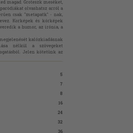
eted magad. Groteszk meséket,
paródiákat olvashatsz arról a
zerűen csak "metapatk" - nak,
nevez. Korképek és kórképek
eredik a humor, az irónia, a
s megjelenését kalózkiadásnak
ása nélkül a szövegeket
logatásból. Jelen kötetünk az
5
7
8
16
24
32
36