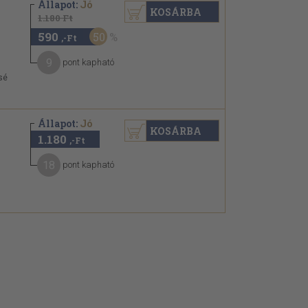
Állapot:
Jó
KOSÁRBA
1.180 Ft
590
50
,-Ft
9
pont kapható
ssé
Állapot:
Jó
KOSÁRBA
1.180
,-Ft
18
pont kapható