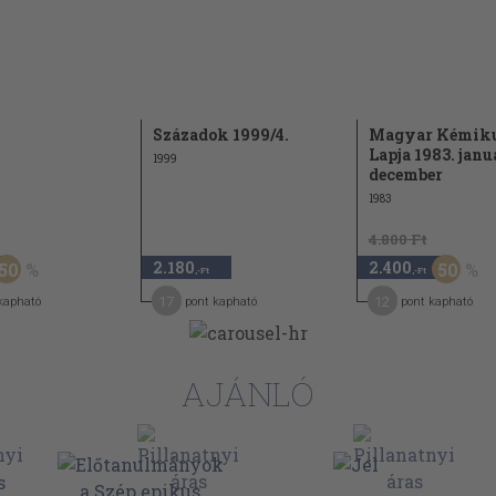
149
Századok 1999/4.
Magyar Kémik
Lapja 1983. janu
1999
december
1983
4.800 Ft
2.180
2.400
50
50
,-Ft
,-Ft
17
12
kapható
pont kapható
pont kapható
AJÁNLÓ