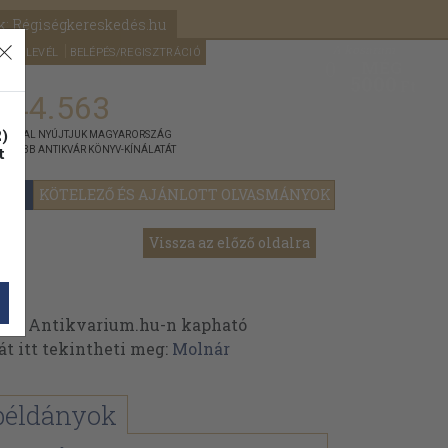
k: Régiségkereskedés.hu
A kosaram
HÍRLEVÉL
BELÉPÉS/REGISZTRÁCIÓ
MÉG
0
5000
Ft
144.563
)
ÁNNYAL NYÚJTJUK MAGYARORSZÁG
t
GYOBB ANTIKVÁR KÖNYV-KÍNÁLATÁT
YOK
KÖTELEZŐ ÉS AJÁNLOTT OLVASMÁNYOK
Vissza az előző oldalra
 az Antikvarium.hu-n kapható
át itt tekintheti meg:
Molnár
példányok