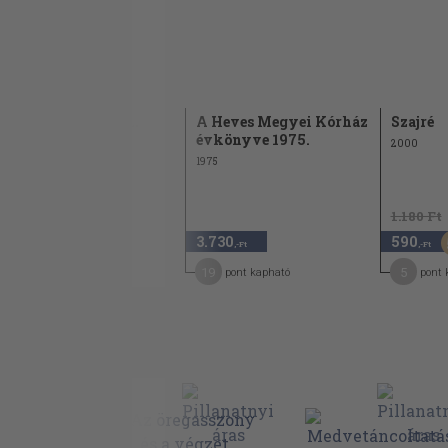
Tartalom-ürítés
Meghódol lelkem...
A Heves Megyei Kórház
Szajré
évkönyve 1975.
2009
2000
1975
1.180 Ft
1.380
3.730
590
,-Ft
,-Ft
,-Ft
7
19
5
pont kapható
pont kapható
pont 