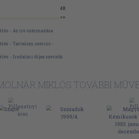
48
60
69
élés
>
Az író származása
 Pszeudo-
79
élés
>
Tartalom szerint
>
élés
>
Irodalmi díjas szerzők
84
90
99
MOLNÁR MIKLÓS TOVÁBBI MŰVE
104
111
119
134
143