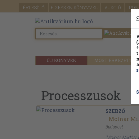
ÉRTESÍTŐ
FIZESSEN
KÖNYVVEL!
AUKCIÓ
PON
W
(
f
t
m
ÚJ KÖNYVEK
MOST ÉRKEZETT
h
s
Processzusok
S
SZERZŐ
Molnár Mi
Budapest
'Molnár Miklós: