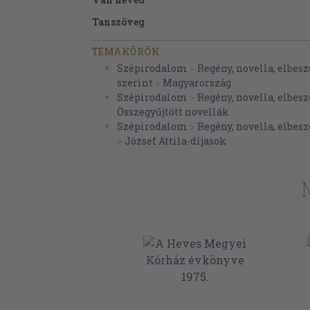
Tanszöveg
Játék (legalább) három lappal
TÉMAKÖRÖK
Kútfővesztés
Szépirodalom
>
Regény, novella, elbesz
szerint
>
Magyarország
Az álságos Don Lee-Witz látszat vizitációja
Szépirodalom
>
Regény, novella, elbesz
Csénél
Összegyűjtött novellák
entweder MEMOÁRLAPOK, oder a MOZGÁS
Szépirodalom
>
Regény, novella, elbesz
CÉLTALANÍTÁSA
>
József Attila-díjasok
A szék
Vasharisnya eladó
Ez lesz majd a nap
Schmidt Milován processzusai
Kein enges Sein
Cinkelt kérdések hipotetikus olvasóhoz
A jövő ígéretei