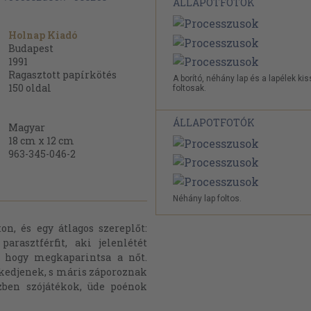
ÁLLAPOTFOTÓK
Holnap Kiadó
Budapest
1991
Ragasztott papírkötés
A borító, néhány lap és a lapélek ki
150
oldal
foltosak.
ÁLLAPOTFOTÓK
Magyar
18 cm x 12 cm
963-345-046-2
Néhány lap foltos.
on, és egy átlagos szereplőt:
arasztférfit, aki jelenlétét
, hogy megkaparintsa a nőt.
ekedjenek, s máris záporoznak
zben szójátékok, üde poénok