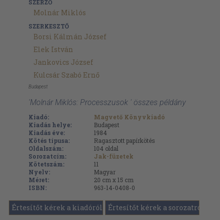
SZERZŐ
Molnár Miklós
SZERKESZTŐ
Borsi Kálmán József
Elek István
Jankovics József
Kulcsár Szabó Ernő
Budapest
'Molnár Miklós: Processzusok ' összes példány
Kiadó:
Magvető Könyvkiadó
Kiadás helye:
Budapest
Kiadás éve:
1984
Kötés típusa:
Ragasztott papírkötés
Oldalszám:
104
oldal
Sorozatcím:
Jak-füzetek
Kötetszám:
11
Nyelv:
Magyar
Méret:
20 cm x 15 cm
ISBN:
963-14-0408-0
Értesítőt kérek a kiadóról
Értesítőt kérek a sorozatról