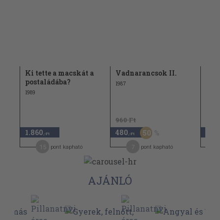
Ki tette a macskát a
Vadnarancsok II.
Ká! 
postaládába?
1987
1986
1989
960 Ft
1.98
1.860
480
790
50
,-Ft
,-Ft
15
7
pont kapható
pont kapható
AJÁNLÓ