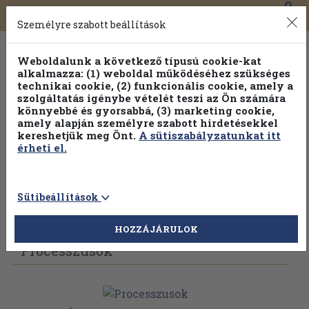
0
Toggle
Főmenü
Könyveink
navigation
Személyre szabott beállítások
Weboldalunk a következő típusú cookie-kat
alkalmazza: (1) weboldal működéséhez szükséges
technikai cookie, (2) funkcionális cookie, amely a
szolgáltatás igénybe vételét teszi az Ön számára
könnyebbé és gyorsabbá, (3) marketing cookie,
amely alapján személyre szabott hirdetésekkel
kereshetjük meg Önt.
A sütiszabályzatunkat itt
érheti el.
Sütibeállítások
Vissza az előző oldalra
Válasszon példányt
HOZZÁJÁRULOK
Processzusok