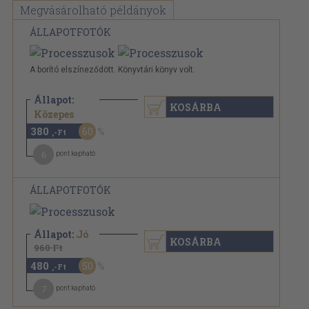
Megvásárolható példányok
ÁLLAPOTFOTÓK
A borító elszíneződött. Könyvtári könyv volt.
Állapot:
KOSÁRBA
960 Ft
Közepes
380
60
,-Ft
6
pont kapható
ÁLLAPOTFOTÓK
Állapot:
Jó
KOSÁRBA
960 Ft
480
50
,-Ft
7
pont kapható