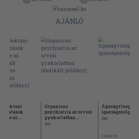
AJÁNLÓ
slélektani
Organicus
Apaságvizsgálat
sönhatások
psychiatria az orvosi
igazságszolgálta
ősége az...
gyakorlatban...
1985
1991
1.940 Ft