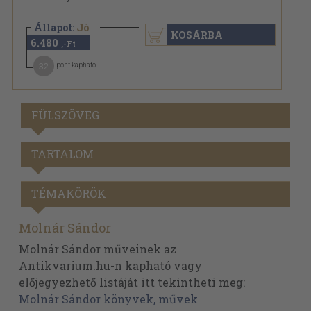
Állapot:
Jó
KOSÁRBA
6.480
,-Ft
32
pont kapható
FÜLSZÖVEG
TARTALOM
TÉMAKÖRÖK
Molnár Sándor
Molnár Sándor műveinek az
Antikvarium.hu-n kapható vagy
előjegyezhető listáját itt tekintheti meg:
Molnár Sándor könyvek, művek