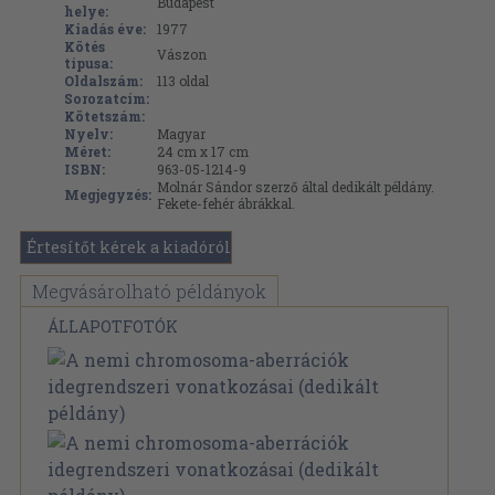
Budapest
helye:
Kiadás éve:
1977
Kötés
Vászon
típusa:
Oldalszám:
113
oldal
Sorozatcím:
Kötetszám:
Nyelv:
Magyar
Méret:
24 cm x 17 cm
ISBN:
963-05-1214-9
Molnár Sándor szerző által dedikált példány.
Megjegyzés:
Fekete-fehér ábrákkal.
Értesítőt kérek a kiadóról
Megvásárolható példányok
ÁLLAPOTFOTÓK