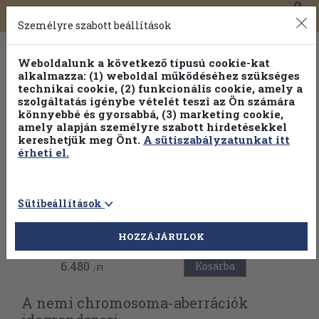
0
Toggle
Főmenü
Könyveink
navigation
Személyre szabott beállítások
Weboldalunk a következő típusú cookie-kat
alkalmazza: (1) weboldal működéséhez szükséges
technikai cookie, (2) funkcionális cookie, amely a
szolgáltatás igénybe vételét teszi az Ön számára
könnyebbé és gyorsabbá, (3) marketing cookie,
amely alapján személyre szabott hirdetésekkel
kereshetjük meg Önt.
A sütiszabályzatunkat itt
érheti el.
Sütibeállítások
Vissza az előző oldalra
HOZZÁJÁRULOK
6.480
Kosárba
,-Ft
A nemi chromosoma-aberrációk