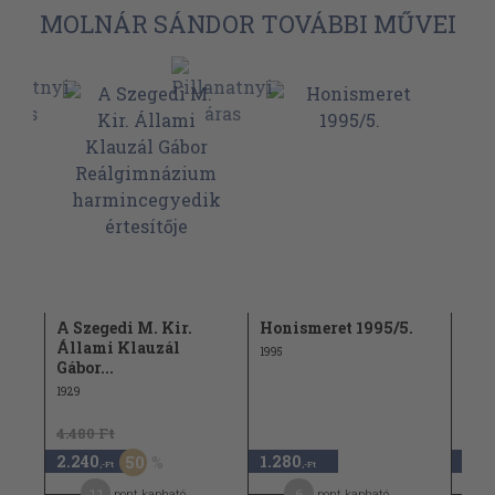
MOLNÁR SÁNDOR TOVÁBBI MŰVEI
giai
A Szegedi M. Kir.
Honismeret 1995/5.
Ter
Állami Klauzál
198
1995
Gábor...
1989
1929
4.480 Ft
840 
2.240
1.280
420
50
,-Ft
,-Ft
11
6
pont kapható
pont kapható