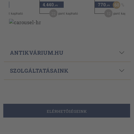
4.440
770
60
,-Ft
,-Ft
,-Ft
2
22
12
pont kapható
pont kapható
pont kapható
ANTIKVÁRIUM.HU
SZOLGÁLTATÁSAINK
ELÉRHETŐSÉGEINK