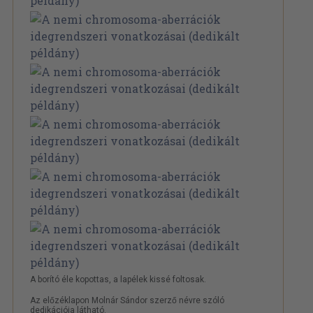
A borító éle kopottas, a lapélek kissé foltosak.
Az előzéklapon Molnár Sándor szerző névre szóló
dedikációja látható.