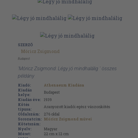
SZERZŐ
Móricz Zsigmond
Budapest
'Móricz Zsigmond: Légy jó mindhalálig ' összes
példány
Kiadó:
Athenaeum Kiadása
Kiadás
Budapest
helye:
Kiadás éve:
1939
Kötés
Aranyozott kiadói egész vászonkötés
típusa:
Oldalszám:
276
oldal
Sorozatcím:
Móricz Zsigmond művei
Kötetszám:
Nyelv:
Magyar
Méret:
22 cm x 12 cm