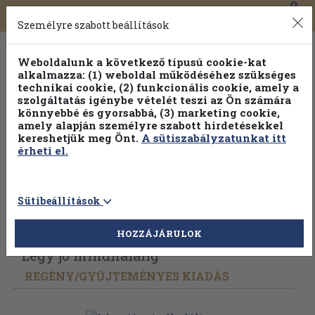
0
Toggle
Főmenü
Könyveink
navigation
Személyre szabott beállítások
Weboldalunk a következő típusú cookie-kat
alkalmazza: (1) weboldal működéséhez szükséges
technikai cookie, (2) funkcionális cookie, amely a
szolgáltatás igénybe vételét teszi az Ön számára
könnyebbé és gyorsabbá, (3) marketing cookie,
amely alapján személyre szabott hirdetésekkel
kereshetjük meg Önt.
A sütiszabályzatunkat itt
érheti el.
Sütibeállítások
Vissza az előző oldalra
Válasszon példányt
HOZZÁJÁRULOK
Légy jó mindhalálig
REGÉNY/
GYŰJTEMÉNYES KIADÁS