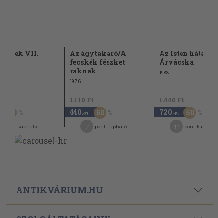
zélések VII.
Az ágytakaró/A
Az Isten háta mö
fecskék fészket
Árvácska
raknak
1988
1976
Ft
1.110 Ft
1.440 Ft
440
720
50
60
50
,-Ft
,-Ft
7
11
pont kapható
pont kapható
pont kapható
ANTIKVÁRIUM.HU