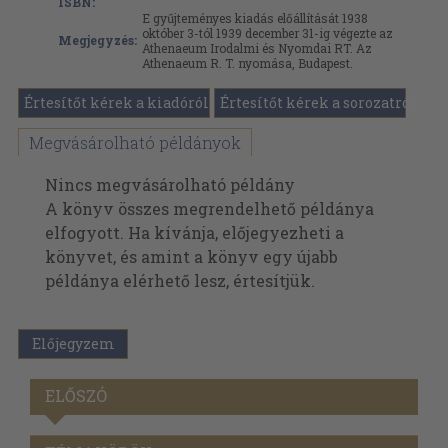
ISBN:
E gyűjteményes kiadás előállítását 1938
október 3-tól 1939 december 31-ig végezte az
Megjegyzés:
Athenaeum Irodalmi és Nyomdai RT. Az
Athenaeum R. T. nyomása, Budapest.
Értesítőt kérek a kiadóról
Értesítőt kérek a sorozatról
Megvásárolható példányok
Nincs megvásárolható példány
A könyv összes megrendelhető példánya
elfogyott. Ha kívánja, előjegyezheti a
könyvet, és amint a könyv egy újabb
példánya elérhető lesz, értesítjük.
Előjegyzem
ELŐSZÓ