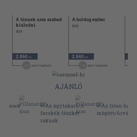
A tűznek nem szabad
A boldog ember
Kiv
kialudni
1939
1939
1939
2.860
2.840
1.64
,-Ft
,-Ft
23
14
pont kapható
pont kapható
AJÁNLÓ