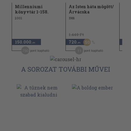
i
Millenniumi
Az Isten háta mögött/
Gor
könyvtár 1-158.
Árvácska
kön
2001
1988
1999
1.440 Ft
1.74
150.000
720
870
50
,-Ft
,-Ft
750
11
pont kapható
pont kapható
A SOROZAT TOVÁBBI MŰVEI