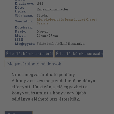
Kiadás éve:
1982
Kötés
Ragasztott papírkötés
típusa:
Oldalszám:
71
oldal
Morphologiai és Igazságügyi Orvosi
Sorozatcím:
Szemle
Kötetszám:
Nyelv:
Magyar
Méret:
24 cm x 17 cm
ISBN:
Megjegyzés:
Fekete-fehér fotókkal illusztrálva.
Értesítőt kérek a kiadóról
Értesítőt kérek a sorozatról
Megvásárolható példányok
Nincs megvásárolható példány
A könyv összes megrendelhető példánya
elfogyott. Ha kívánja, előjegyezheti a
könyvet, és amint a könyv egy újabb
példánya elérhető lesz, értesítjük.