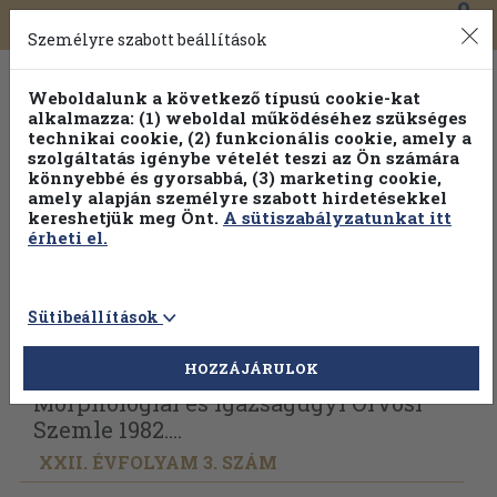
0
Toggle
Főmenü
Könyveink
navigation
Személyre szabott beállítások
Weboldalunk a következő típusú cookie-kat
alkalmazza: (1) weboldal működéséhez szükséges
technikai cookie, (2) funkcionális cookie, amely a
szolgáltatás igénybe vételét teszi az Ön számára
könnyebbé és gyorsabbá, (3) marketing cookie,
Válogasson több mint 30 000 kötet közül
amely alapján személyre szabott hirdetésekkel
Hobbi témakörökben
20% kedvezménnyel!
kereshetjük meg Önt.
A sütiszabályzatunkat itt
érheti el.
Sütibeállítások
Vissza az előző oldalra
Válasszon példányt
HOZZÁJÁRULOK
Morphologiai és Igazságügyi Orvosi
Szemle 1982....
XXII. ÉVFOLYAM 3. SZÁM