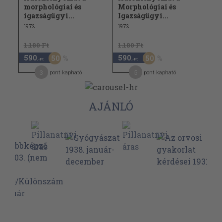
morphológiai és
Morphológiai és
igazságügyi...
Igazságügyi...
1972
1972
1.180 Ft
1.180 Ft
590
590
50
50
,-Ft
,-Ft
3
5
pont kapható
pont kapható
AJÁNLÓ