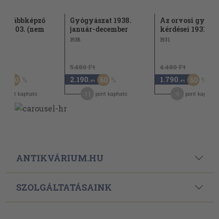
stovábbképző
Gyógyászat 1938.
Az orvosi gyako
e 2003. (nem
január-december
kérdései 1931.
..
1938
1931
Ft
5.480 Ft
4.480 Ft
2.190
1.790
50
60
60
,-Ft
,-Ft
,-Ft
2
11
9
pont kapható
pont kapható
pont kapható
ANTIKVÁRIUM.HU
SZOLGÁLTATÁSAINK