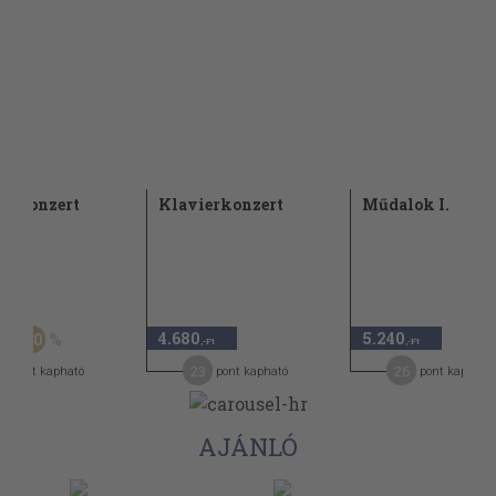
erkonzert
Klavierkonzert
Műdalok I.
Ft
4.680
5.240
50
,-Ft
,-Ft
,-Ft
1
23
26
pont kapható
pont kapható
pont kapható
AJÁNLÓ