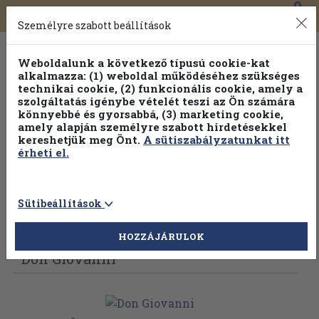
0
Toggle
Főmenü
Könyveink
navigation
Személyre szabott beállítások
Weboldalunk a következő típusú cookie-kat
alkalmazza: (1) weboldal működéséhez szükséges
technikai cookie, (2) funkcionális cookie, amely a
szolgáltatás igénybe vételét teszi az Ön számára
könnyebbé és gyorsabbá, (3) marketing cookie,
amely alapján személyre szabott hirdetésekkel
kereshetjük meg Önt.
A sütiszabályzatunkat itt
érheti el.
Sütibeállítások
Vissza az előző oldalra
Válasszon példányt
HOZZÁJÁRULOK
Don Giovanni