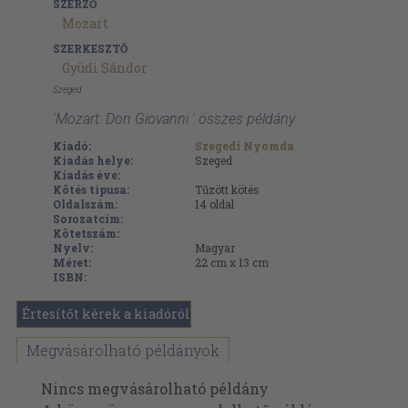
SZERZŐ
Mozart
SZERKESZTŐ
Gyüdi Sándor
Szeged
'Mozart: Don Giovanni ' összes példány
Kiadó:
Szegedi Nyomda
Kiadás helye:
Szeged
Kiadás éve:
Kötés típusa:
Tűzött kötés
Oldalszám:
14
oldal
Sorozatcím:
Kötetszám:
Nyelv:
Magyar
Méret:
22 cm x 13 cm
ISBN:
Értesítőt kérek a kiadóról
Megvásárolható példányok
Nincs megvásárolható példány