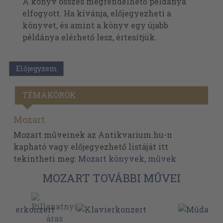
A könyv összes megrendelhető példánya
elfogyott. Ha kívánja, előjegyezheti a
könyvet, és amint a könyv egy újabb
példánya elérhető lesz, értesítjük.
Előjegyzem
TÉMAKÖRÖK
Mozart
Mozart műveinek az Antikvarium.hu-n
kapható vagy előjegyezhető listáját itt
tekintheti meg:
Mozart könyvek, művek
MOZART TOVÁBBI MŰVEI