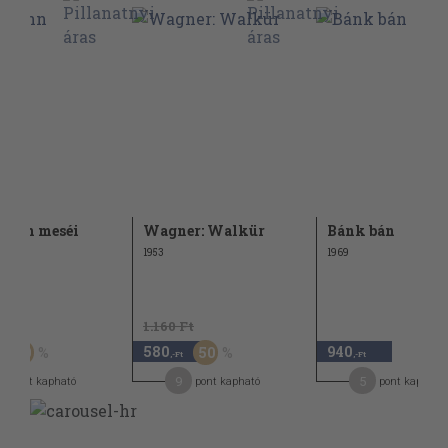
mann meséi
Wagner: Walkür
Bánk bán
1953
1969
Ft
1.160 Ft
580
940
50
50
,-Ft
,-Ft
9
5
pont kapható
pont kapható
pont kapható