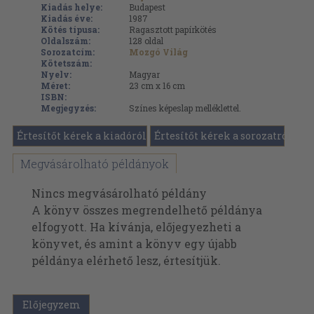
Kiadás helye:
Budapest
Kiadás éve:
1987
Kötés típusa:
Ragasztott papírkötés
Oldalszám:
128
oldal
Sorozatcím:
Mozgó Világ
Kötetszám:
Nyelv:
Magyar
Méret:
23 cm x 16 cm
ISBN:
Megjegyzés:
Színes képeslap melléklettel.
Értesítőt kérek a kiadóról
Értesítőt kérek a sorozatról
Megvásárolható példányok
Nincs megvásárolható példány
A könyv összes megrendelhető példánya
elfogyott. Ha kívánja, előjegyezheti a
könyvet, és amint a könyv egy újabb
példánya elérhető lesz, értesítjük.
Előjegyzem