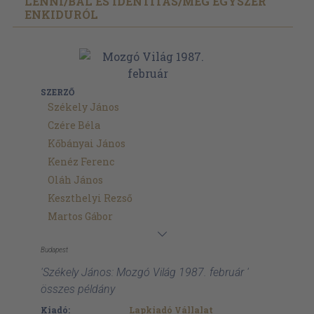
LENNI/
BÁL ÉS IDENTITÁS/
MÉG EGYSZER
ENKIDURÓL
SZERZŐ
Székely János
Czére Béla
Kőbányai János
Kenéz Ferenc
Oláh János
Keszthelyi Rezső
Martos Gábor
Budapest
'Székely János: Mozgó Világ 1987. február '
összes példány
Kiadó:
Lapkiadó Vállalat