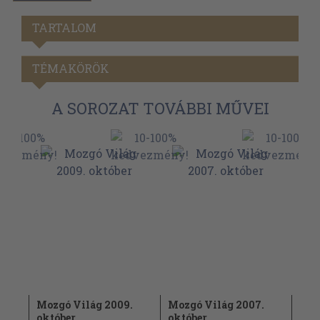
TARTALOM
TÉMAKÖRÖK
A SOROZAT TOVÁBBI MŰVEI
.
Mozgó Világ 2009.
Mozgó Világ 2007.
Moz
október
október
nov