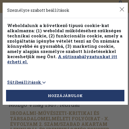
0
Toggle
Főmenü
Könyveink
navigation
Személyre szabott beállítások
Weboldalunk a következő típusú cookie-kat
alkalmazza: (1) weboldal működéséhez szükséges
technikai cookie, (2) funkcionális cookie, amely a
szolgáltatás igénybe vételét teszi az Ön számára
könnyebbé és gyorsabbá, (3) marketing cookie,
Válogasson több mint 1.000.000 kiadványunk közül
10-
amely alapján személyre szabott hirdetésekkel
100% kedvezménnyel!
kereshetjük meg Önt.
A sütiszabályzatunkat itt
érheti el.
Sütibeállítások
Vissza az előző oldalra
Válasszon példányt
HOZZÁJÁRULOK
Mozgó Világ 1987. február
IRODALMI-MŰVÉSZETI-KRITIKAI ÉS
TÁRSADALOMELMÉLETI FOLYÓIRAT - X.
ÉVFOLYAM 2. SZÁM/
SZABAD AKARTAM