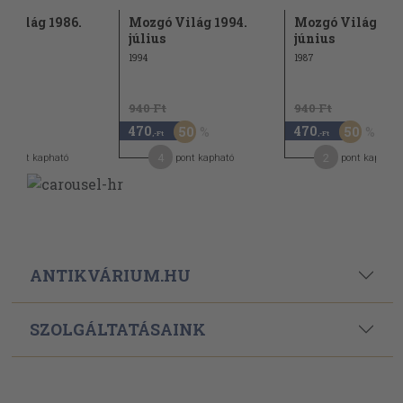
 Világ 1986.
Mozgó Világ 1994.
Mozgó Világ 198
er
július
június
1994
1987
940 Ft
940 Ft
470
470
50
50
,-Ft
,-Ft
4
2
pont kapható
pont kapható
pont kapható
ANTIKVÁRIUM.HU
SZOLGÁLTATÁSAINK