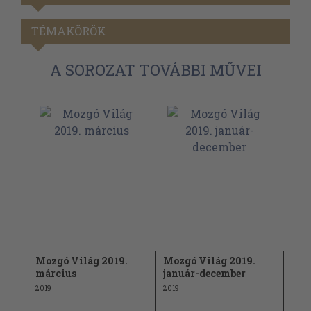
TÉMAKÖRÖK
A SOROZAT TOVÁBBI MŰVEI
Mozgó Világ 2019.
Mozgó Világ 2019.
Vas
március
január-december
mán
ma
2019
2019
1989