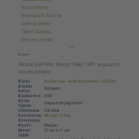
Bálint Péter
Hegedűs B. András
Gyárfás Péter
Tábori Zoltán
Kemsei István
Budapest
'Molnár Gál Péter: Mozgó Világ 1989. augusztus '
összes példány
Kiadó:
Pallas Lap- és Könyvkiadó Vállalat
Kiadás
Budapest
helye:
Kiadás éve:
1989
Kötés
Ragasztott papírkötés
típusa:
Oldalszám:
128
oldal
Sorozatcím:
Mozgó Világ
Kötetszám:
Nyelv:
Magyar
Méret:
23 cm x 17 cm
ISBN: