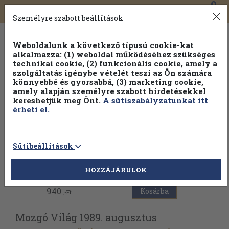
0
Toggle
Főmenü
Könyveink
navigation
Személyre szabott beállítások
Weboldalunk a következő típusú cookie-kat
alkalmazza: (1) weboldal működéséhez szükséges
technikai cookie, (2) funkcionális cookie, amely a
szolgáltatás igénybe vételét teszi az Ön számára
könnyebbé és gyorsabbá, (3) marketing cookie,
amely alapján személyre szabott hirdetésekkel
kereshetjük meg Önt.
A sütiszabályzatunkat itt
érheti el.
Sütibeállítások
Vissza az előző oldalra
HOZZÁJÁRULOK
940
Kosárba
,-Ft
Mozgó Világ 1989. augusztus