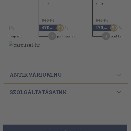
2002
2002
t
940 Ft
940 Ft
470
470
50
50
50
,-Ft
,-Ft
4
4
pont kapható
pont kapható
pont kapható
ANTIKVÁRIUM.HU
SZOLGÁLTATÁSAINK