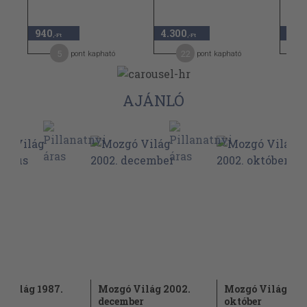
960 
940
4.300
480
,-Ft
,-Ft
5
22
pont kapható
pont kapható
AJÁNLÓ
 Világ 1987.
Mozgó Világ 2002.
Mozgó Világ 200
s
december
október