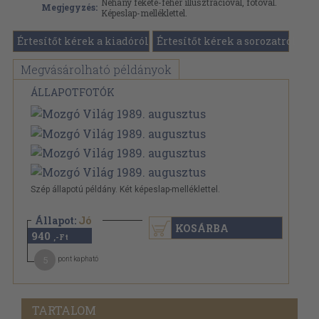
Néhány fekete-fehér illusztrációval, fotóval.
Megjegyzés:
Képeslap-melléklettel.
Értesítőt kérek a kiadóról
Értesítőt kérek a sorozatról
Megvásárolható példányok
ÁLLAPOTFOTÓK
Szép állapotú példány. Két képeslap-melléklettel.
Állapot:
Jó
KOSÁRBA
940
,-Ft
5
pont kapható
TARTALOM