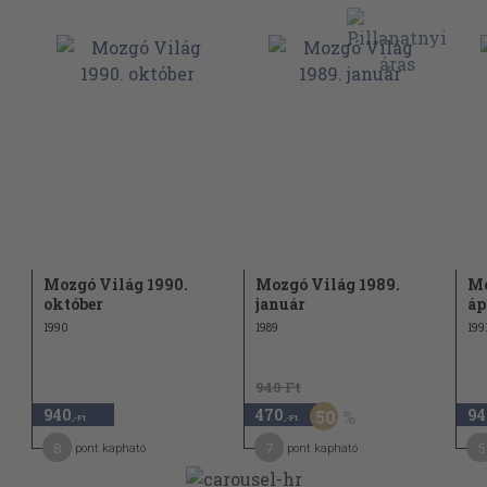
Mozgó Világ 1990.
Mozgó Világ 1989.
Mo
október
január
áp
1990
1989
199
940 Ft
940
470
94
50
,-Ft
,-Ft
8
7
5
pont kapható
pont kapható