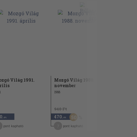
zgó Világ 1991.
Mozgó Világ 1988.
Mozgó Vil
rilis
november
április
1
1988
1988
940 Ft
940 Ft
0
470
470
50
50
,-Ft
,-Ft
,-Ft
7
7
pont kapható
pont kapható
pont kap