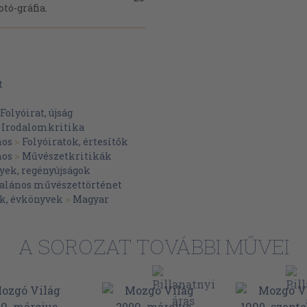
otó-gráfia.
28
rs
a - és a
30
t
merikai
37
Folyóirat, újság
>
Irodalomkritika
arlament első
nos
>
Folyóiratok, értesítők
47
nos
>
Művészetkritikák
yek, regényújságok
64
anulmány
talános művészettörténet
ból, 1928-ik
k, évkönyvek
>
Magyar
69
 családi
A SOROZAT TOVÁBBI MŰVEI
ahálózat 1945-
86
 várni".