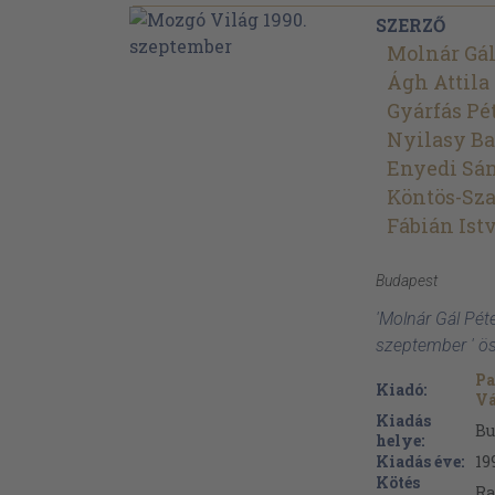
SZERZŐ
Molnár Gál
Ágh Attila
Gyárfás Pé
Nyilasy Ba
Enyedi Sá
Köntös-Sza
Fábián Ist
Budapest
'Molnár Gál Pét
szeptember ' ö
Pa
Kiadó:
Vá
Kiadás
Bu
helye:
Kiadás éve:
19
Kötés
Ra