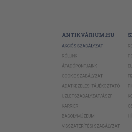
ANTIKVÁRIUM.HU
S
AKCIÓS SZABÁLYZAT
R
RÓLUNK
P
ÁTADÓPONTJAINK
E
COOKIE SZABÁLYZAT
F
ADATKEZELÉSI TÁJÉKOZTATÓ
P
ÜZLETSZABÁLYZAT/ÁSZF
K
KARRIER
C
BAGOLYMÚZEUM
H
VISSZATÉRÍTÉSI SZABÁLYZAT