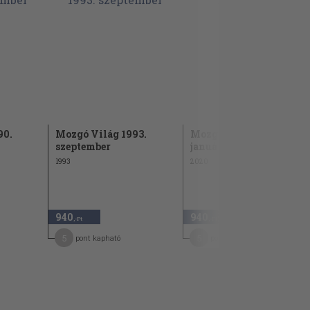
90.
Mozgó Világ 1993.
Mozgó Világ 2020.
szeptember
január
1993
2020
940
940
,-Ft
,-Ft
5
5
pont kapható
pont kapható