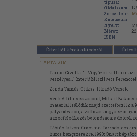
típusa:
Oldalszám:
12
Sorozatcím:
Mo
Kötetszám:
Nyelv:
Ma
Méret:
22
ISBN:
Értesítőt kérek a kiadóról
Értesít
TARTALOM
Tarnói Gizella: "... Vigyázni kell erre az
veszélyes..." Interjú Miszlivetz Ferenccel
Zonda Tamás: Ötiksz; Híradó Versek
Végh Attila: visszagond; Mihail Bakunyi
materializálódik majd szertefoszlik a K
pályaudvaron; a változás angyalszárnyai;
a megfeledkezés bolondsága; a dolgok re
Fábián István: Gramma; Forradalom emb
húros hangszerekre, 1990; Önarckép töröt