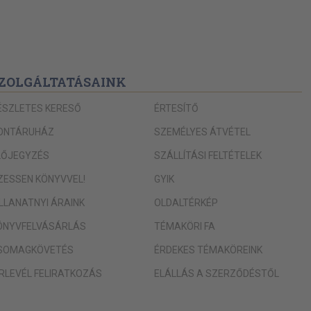
ZOLGÁLTATÁSAINK
ÉSZLETES KERESŐ
ÉRTESÍTŐ
ONTÁRUHÁZ
SZEMÉLYES ÁTVÉTEL
LŐJEGYZÉS
SZÁLLÍTÁSI FELTÉTELEK
IZESSEN KÖNYVVEL!
GYIK
ILLANATNYI ÁRAINK
OLDALTÉRKÉP
ÖNYVFELVÁSÁRLÁS
TÉMAKÖRI FA
SOMAGKÖVETÉS
ÉRDEKES TÉMAKÖREINK
ÍRLEVÉL FELIRATKOZÁS
ELÁLLÁS A SZERZŐDÉSTŐL