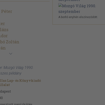
 Péter
A borító enyhén elszíneződött.
ter
lázs
ndor
bó Zoltán
ván
er: Mozgó Világ 1990.
sszes példány
llas Lap- és Könyvkiadó
llalat
dapest
90
gasztott papírkötés