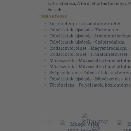
kulcs átadása; A térdrehullás fortélyai; F
Versek
TÉMAKÖRÖK
Kocsis Klára: Levélféle Platón úrnak. ve
Történelem
>
Társadalomelmélet
Immanuel Wallerstein: A haladás mítosz
Folyóiratok, újságok
>
Történelem
valóság Esszé
Folyóiratok, újságok
>
Irodalomtörténe
Folyóiratok, újságok
>
Szépirodalom
Domány András: Élménytöredékek az a
Irodalomtörténet
>
Magyar irodalom
>
demokráciáról Publicisztika
Irodalomtörténet
>
Irodalomelmélet
Ágh Attila: A megújulás válsága - az új p
Művészetek
>
Művészettörténet általá
60 napja. Tanulmány
Művészetek
>
Művészettörténet általá
Szépirodalom
>
Folyóiratok, közlemén
Réti György: A második bécsi döntés. T
Folyóiratok, újságok
>
Művészetek
>
Ál
Köntös-Szabó Zoltán: K. lelkész diáriumá
Történelem
>
Folyóiratok, közleménye
esztendő Részlet a Trianon gyermekei c.
krónikából
Enyedi Sándor: A romániai magyar iskol
1989 között. Tanulmány
Műhelysarok
Gyárfás Péter: "A művészetben tudni kell