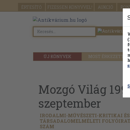
ÉRTESÍTŐ
FIZESSEN
KÖNYVVEL!
AUKCIÓ
PON
W
(
f
t
m
ÚJ KÖNYVEK
MOST ÉRKEZETT
h
s
Mozgó Világ 199
S
szeptember
IRODALMI-MŰVÉSZETI-KRITIKAI ÉS
TÁRSADALOMELMÉLETI FOLYÓIRAT -
SZÁM