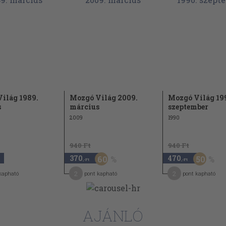
96
sszel
alékok az újabb
109
123
ilág 1989.
Mozgó Világ 2009.
Mozgó Világ 19
s
március
szeptember
2009
1990
940 Ft
940 Ft
370
470
60
50
,-Ft
,-Ft
2
2
kapható
pont kapható
pont kapható
AJÁNLÓ