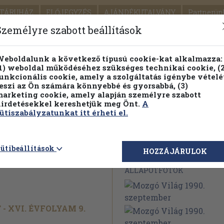
TÁRUHÁZ
ELŐJEGYZÉS
AJÁNDÉKUTALVÁNY
Partnerün
SZÁLLÍTÁS
SEGÍTSÉG
Személyre szabott beállítások
1.
Részletes kereső
Témaköri fa
eboldalunk a következő típusú cookie-kat alkalmazza:
1) weboldal működéséhez szükséges technikai cookie, (2
KIADV
unkcionális cookie, amely a szolgáltatás igénybe vételé
LEGNA
eszi az Ön számára könnyebbé és gyorsabbá, (3)
arketing cookie, amely alapján személyre szabott
PILLANATNYI ÁRAINK
FENNTARTHATÓ OLVASMÁN
irdetésekkel kereshetjük meg Önt.
A
ütiszabályzatunkat itt érheti el.
0.
ütibeállítások
Megvásárolható 
HOZZÁJÁRULOK
ÁLLAPOTFOTÓK
 XVI. ÉVFOLYAM 9.