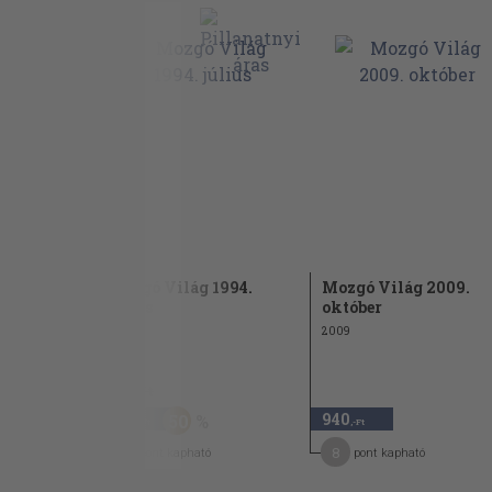
1984.
Mozgó Világ 1994.
Mozgó Világ 2009.
július
október
1994
2009
940 Ft
470
940
50
,-Ft
,-Ft
4
8
pont kapható
pont kapható