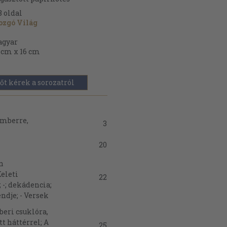
8
oldal
zgó Világ
gyar
 cm x 16 cm
őt kérek a sorozatról
 emberre,
3
20
n
eleti
22
 -; dekádencia;
ndje; - Versek
eri csuklóra,
t háttérrel; A
25