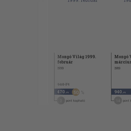
Beszélgetés. Gulyás Gyula szobrászművé
Nyilasy Balázs: A visszavétel stációi. Ad
magyar költészet vizsgálatához - I. rész
Molnár Gál Péter: Taps. Esszé
Mozgó Világ 2004.
Mozgó Világ 1999.
Mozgó V
augusztus
február
márciu
2004
1999
1989
940 Ft
940 Ft
470
470
940
50
50
,-Ft
,-Ft
,-Ft
2
2
14
pont kapható
pont kapható
pont 