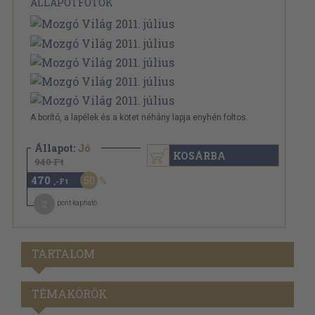
ÁLLAPOTFOTÓK
A borító, a lapélek és a kötet néhány lapja enyhén foltos.
Állapot:
Jó
KOSÁRBA
940 Ft
470
50
,-Ft
2
pont kapható
TARTALOM
TÉMAKÖRÖK