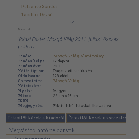
Petrence Sándor
Tandori Dezső
Budapest
'Rádai Eszter: Mozgó Világ 2011. július ' összes
példány
Kiadó:
Mozgó Világ Alapítvány
Kiadás helye:
Budapest
Kiadás éve:
2011
Kötés típusa:
Ragasztott papírkötés
Oldalszám:
128
oldal
Sorozatcím:
Mozgó Világ
Kötetszám:
Nyelv:
Magyar
Méret:
22 cm x 16 cm
ISBN:
Megjegyzés:
Fekete-fehér fotókkal illusztrálva.
Értesítőt kérek a kiadóról
Értesítőt kérek a sorozatról
Megvásárolható példányok