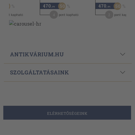
470
470
50
50
50
,-Ft
,-Ft
4
2
pont kapható
pont kapható
pont kapható
ANTIKVÁRIUM.HU
SZOLGÁLTATÁSAINK
ELÉRHETŐSÉGEINK