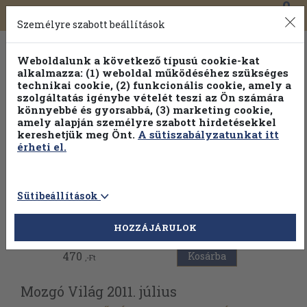
0
Toggle
Főmenü
Könyveink
navigation
Személyre szabott beállítások
Weboldalunk a következő típusú cookie-kat
alkalmazza: (1) weboldal működéséhez szükséges
technikai cookie, (2) funkcionális cookie, amely a
szolgáltatás igénybe vételét teszi az Ön számára
könnyebbé és gyorsabbá, (3) marketing cookie,
amely alapján személyre szabott hirdetésekkel
kereshetjük meg Önt.
A sütiszabályzatunkat itt
érheti el.
Sütibeállítások
Vissza az előző oldalra
HOZZÁJÁRULOK
470
Kosárba
,-Ft
Mozgó Világ 2011. július