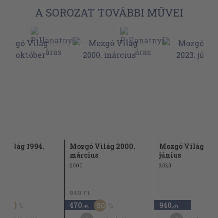
A SOROZAT TOVÁBBI MŰVEI
 Világ 1994.
Mozgó Világ 2000.
Mozgó Világ 202
er
március
június
2000
2023
t
940 Ft
470
940
50
50
,-Ft
,-Ft