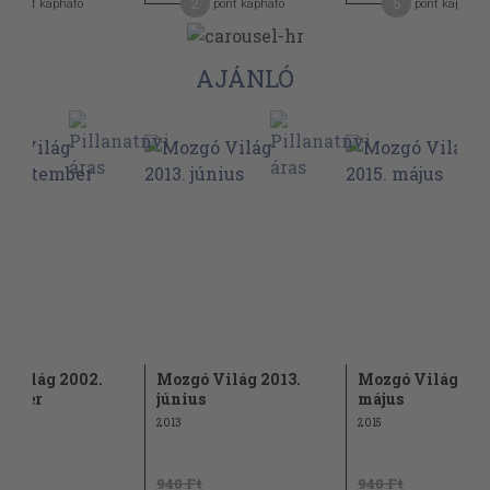
2
5
pont kapható
pont kapható
pont kapható
AJÁNLÓ
 Világ 2002.
Mozgó Világ 2013.
Mozgó Világ 201
ember
június
május
2013
2015
t
940 Ft
940 Ft