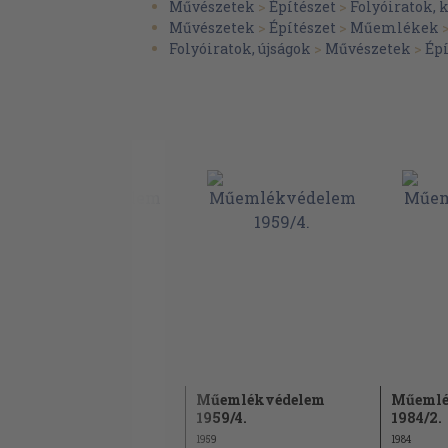
restaurálása
Művészetek
>
Építészet
>
Folyóiratok, 
Művészetek
>
Építészet
>
Műemlékek
Tájékoztató
Folyóiratok, újságok
>
Művészetek
>
Épí
Az ICOMOS Magyar Nemzeti Bizottságána
márc. 13.
A műemléki Albizottságok tanácskozása
Rövid hírek és Folyóirat ismertetések
Műemléki Fényképpályázat
Az Országos Műemléki Felügyelőség fil
Műemlékvédelem
Műemlékvédelem
Műemlé
1960/2.
1959/4.
1984/2.
1960
1959
1984