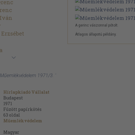
erenc
erenc
 Iván
y
A gerinc vászonnal pótolt.
 Erzsébet
Átlagos állapotú példány.
a
 Műemlékvédelem 1971/3. '
Hírlapkiadó Vállalat
Budapest
1971
Fűzött papírkötés
63
oldal
Műemlékvédelem
Magyar