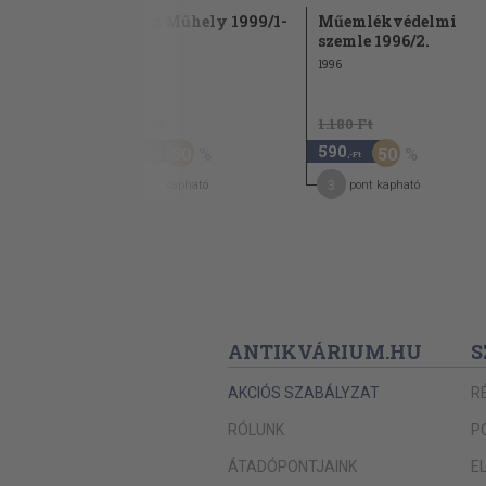
 április
Építész Műhely 1999/1-
Műemlékvédelmi
4.
szemle 1996/2.
1999
1996
2.780 Ft
1.180 Ft
1.390
590
50
50
,-Ft
,-Ft
7
3
pont kapható
pont kapható
ANTIKVÁRIUM.HU
S
AKCIÓS SZABÁLYZAT
R
RÓLUNK
P
ÁTADÓPONTJAINK
E