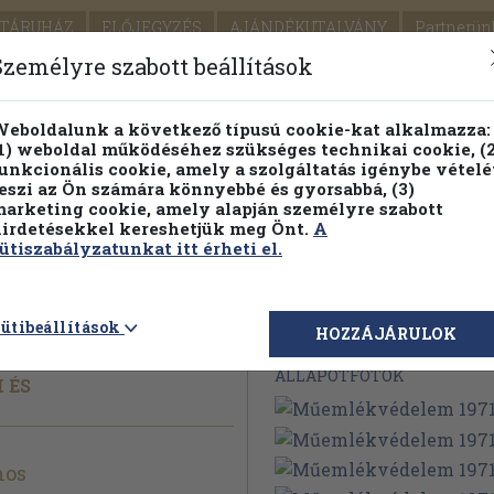
TÁRUHÁZ
ELŐJEGYZÉS
AJÁNDÉKUTALVÁNY
Partnerün
SZÁLLÍTÁS
SEGÍTSÉG
Személyre szabott beállítások
1.
Részletes kereső
Témaköri fa
eboldalunk a következő típusú cookie-kat alkalmazza:
1) weboldal működéséhez szükséges technikai cookie, (2
KIADV
unkcionális cookie, amely a szolgáltatás igénybe vételé
LEGNA
eszi az Ön számára könnyebbé és gyorsabbá, (3)
arketing cookie, amely alapján személyre szabott
PILLANATNYI ÁRAINK
FENNTARTHATÓ OLVASMÁN
irdetésekkel kereshetjük meg Önt.
A
ütiszabályzatunkat itt érheti el.
 1971/
3.
ütibeállítások
Megvásárolható 
HOZZÁJÁRULOK
ÁLLAPOTFOTÓK
 ÉS
nos