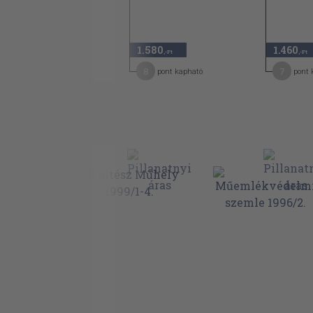
1.460
1.580
1.460
,-Ft
,-Ft
,-Ft
7
8
7
pont kapható
pont kapható
pont 