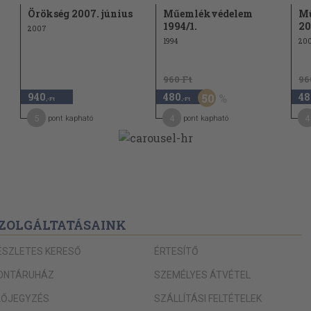
Örökség 2007. június
Műemlékvédelem
M
1994/1.
20
2007
1994
20
960 Ft
96
940
480
48
50
,-Ft
,-Ft
5
4
4
pont kapható
pont kapható
ZOLGÁLTATÁSAINK
ÉSZLETES KERESŐ
ÉRTESÍTŐ
ONTÁRUHÁZ
SZEMÉLYES ÁTVÉTEL
LŐJEGYZÉS
SZÁLLÍTÁSI FELTÉTELEK