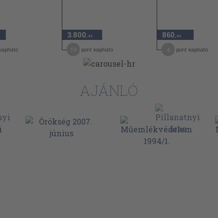
3.800
860
,-Ft
,-Ft
19
4
kapható
pont kapható
pont kapható
AJÁNLÓ