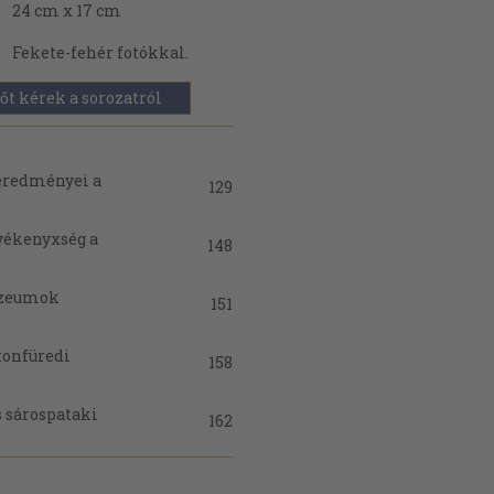
24 cm x 17 cm
Fekete-fehér fotókkal.
őt kérek a sorozatról
 eredményei a
129
vékenyxség a
148
múzeumok
151
tonfüredi
158
s sárospataki
162
donna-szobor
168