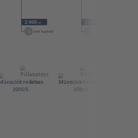
2.900
1.460
,-Ft
,-Ft
15
7
pont kapható
pont kapható