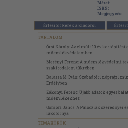
Méret:
ISBN:
Megjegyzés:
Értesítőt kérek a kiadóról
Értesít
TARTALOM
Őrsi Károly: Az elmúlt 10 év kertépítési
műemlékvédelemben
Merényi Ferenc: A műemlékvédelmi te
szakirodalom tükrében
Balassa M. Iván: Szabadtéri néprajzi 
Erdélyben
Zákonyi Ferenc: Újabb adatok egyes bala
műemlékekhez
Gömöri János: A Pálócziak szerednyei é
lakótornya
Szent-Gály Erzsébet: A győrzámolyi Ma
TÉMAKÖRÖK